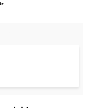
let
e