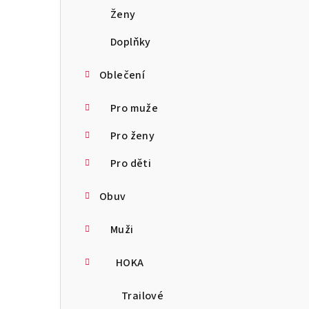
a
Ženy
n
Doplňky
n
Oblečení
í
Pro muže
p
Pro ženy
a
Pro děti
n
Obuv
e
l
Muži
HOKA
Trailové