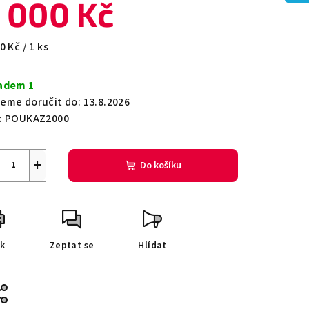
 000 Kč
ná
0 Kč / 1 ks
a:
zdiček.
adem 1
eme doručit do:
13.8.2026
:
POUKAZ2000
+
Do košíku
sk
Zeptat se
Hlídat