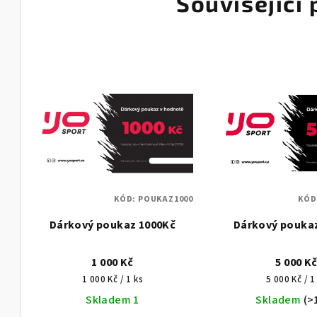
Související
KÓD:
POUKAZ1000
KÓD
Dárkový poukaz 1000Kč
Dárkový pouka
1 000 Kč
5 000 K
Měrná
Měrná
1 000 Kč / 1 ks
5 000 Kč / 1
cena:
cena:
Skladem 1
Skladem
(>