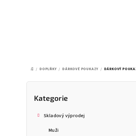
Přejít
na
obsah
/
DOPLŇKY
/
DÁRKOVÉ POUKAZY
/
DÁRKOVÝ POUKAZ
DOMŮ
P
o
Kategorie
Přeskočit
kategorie
s
Skladový výprodej
t
Muži
r