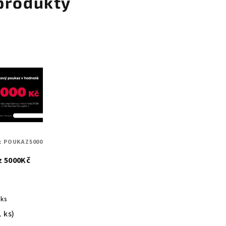
 produkty
:
POUKAZ5000
z 5000Kč
č
 ks
1 ks)