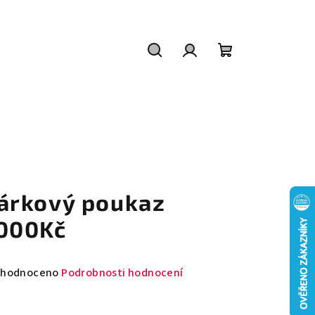
Hledat
Přihlášení
Nákupní
košík
árkový poukaz
000Kč
měrné
hodnoceno
Podrobnosti hodnocení
nocení
duktu