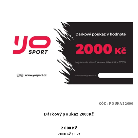
KÓD:
POUKAZ2000
Dárkový poukaz 2000Kč
2 000 Kč
Měrná
2 000 Kč / 1 ks