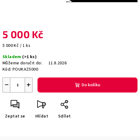
5 000 Kč
Měrná
5 000 Kč / 1 ks
cena:
Skladem
(>1 ks)
Můžeme doručit do:
11.8.2026
Kód:
POUKAZ5000
−
+
Do košíku
Zeptat se
Hlídat
Sdílet