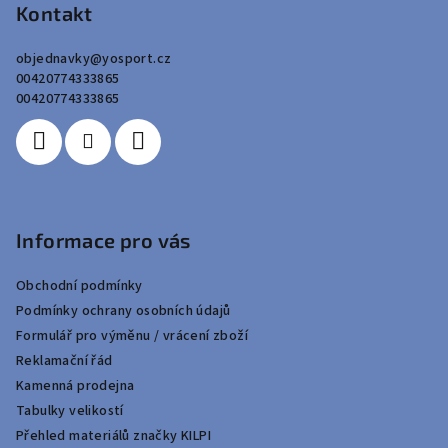
p
Kontakt
a
objednavky
@
yosport.cz
t
00420774333865
í
00420774333865
Informace pro vás
Obchodní podmínky
Podmínky ochrany osobních údajů
Formulář pro výměnu / vrácení zboží
Reklamační řád
Kamenná prodejna
Tabulky velikostí
Přehled materiálů značky KILPI