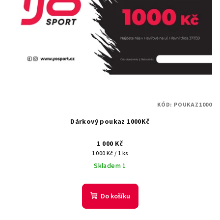
KÓD:
POUKAZ1000
Dárkový poukaz 1000Kč
1 000 Kč
Měrná
1 000 Kč / 1 ks
cena:
Skladem 1
Do košíku