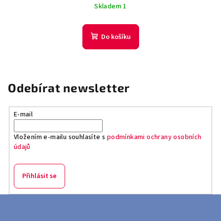
cena:
Skladem 1
Do košíku
Odebírat newsletter
E-mail
Vložením e-mailu souhlasíte s
podmínkami ochrany osobních
údajů
Přihlásit se
Z
á