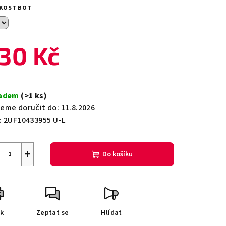
duktu
IKOST BOT
30 Kč
zdiček.
ná
a:
ladem
(>1 ks)
eme doručit do:
11.8.2026
:
2UF10433955 U-L
+
Do košíku
sk
Zeptat se
Hlídat