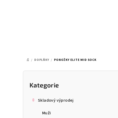
Přejít
na
obsah
/
DOPLŇKY
/
PONOŽKY ELITE MID SOCK
DOMŮ
P
o
Kategorie
Přeskočit
kategorie
s
Skladový výprodej
t
Muži
r