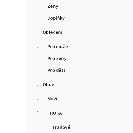
a
Ženy
n
Doplňky
n
Oblečení
í
Pro muže
p
Pro ženy
a
Pro děti
n
Obuv
e
l
Muži
HOKA
Trailové