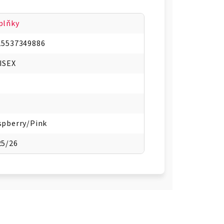
plňky
15537349886
ISEX
spberry/Pink
25/26