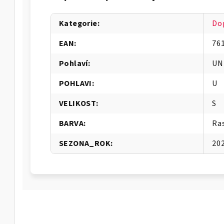
Kategorie
:
Do
EAN
:
76
Pohlaví
:
UN
POHLAVI
:
U
VELIKOST
:
S
BARVA
:
Ra
SEZONA_ROK
:
20