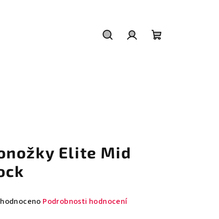
Hledat
Přihlášení
Nákupní
košík
onožky Elite Mid
ock
měrné
hodnoceno
Podrobnosti hodnocení
nocení