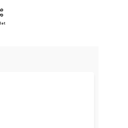
let
e