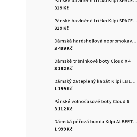
Pánské bavlněné tričko Kilpi SPACER
319 Kč
Pánské bavlněné tričko Kilpi SPACER
319 Kč
Dámská hardshellová nepromokavá bunda Kilpi MAMBA-W
3 499 Kč
Dámské tréninkové boty Cloud X 4
3 192 Kč
Dámský zateplený kabát Kilpi LEILA-W
1 199 Kč
Pánské volnočasové boty Cloud 6
3 112 Kč
Dámská péřová bunda Kilpi ALBERT
1 999 Kč