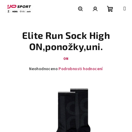
Přejít
na
obsah
Nákupní
Hledat
Přihlášení
Elite Run Sock High
košík
ON,ponožky,uni.
ON
Průměrné
Neohodnoceno
Podrobnosti hodnocení
hodnocení
produktu
je
0,0
z
5
hvězdiček.