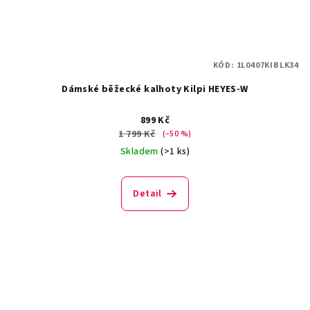
KÓD:
1L0407KIBLK34
Dámské běžecké kalhoty Kilpi HEYES-W
899 Kč
1 799 Kč
(–50 %)
Skladem
(>1 ks)
Detail