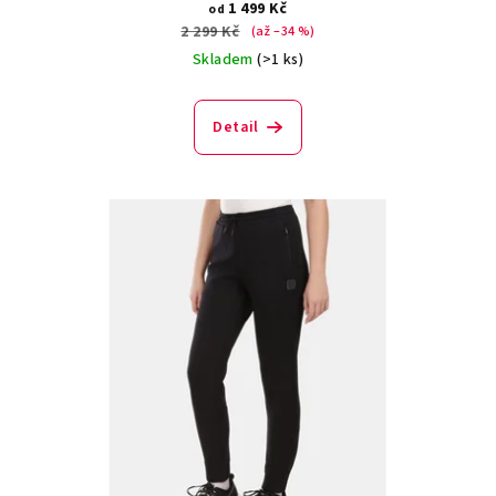
1 499 Kč
od
2 299 Kč
(až –34 %)
Skladem
(>1 ks)
Detail