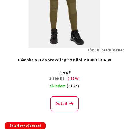
KÓD:
UL0418KIGRN40
Dámské outdoorové legíny Kilpi MOUNTERIA-W
999 Kč
3 199 Kč
(–68 %)
Skladem
(>1 ks)
Detail
Skladový výprodej