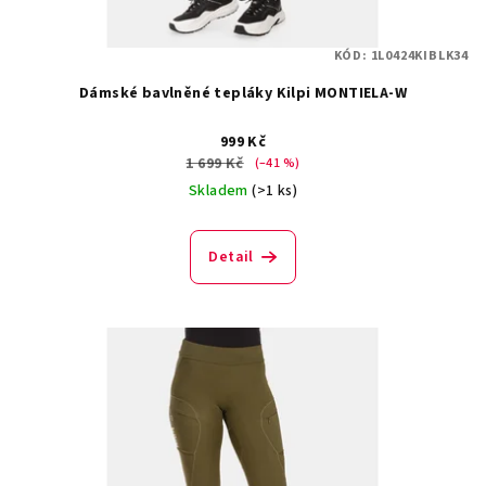
KÓD:
1L0424KIBLK34
Dámské bavlněné tepláky Kilpi MONTIELA-W
999 Kč
1 699 Kč
(–41 %)
Skladem
(>1 ks)
Detail