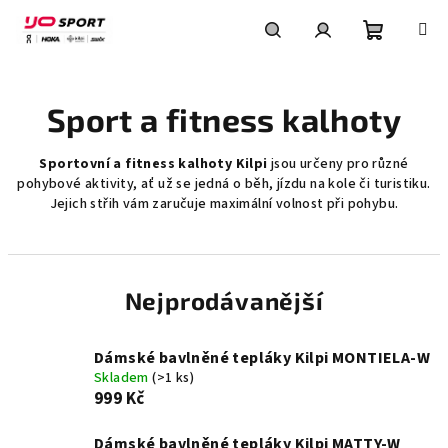
Přejít
na
obsah
Nákupní
Hledat
Přihlášení
Sport a fitness kalhoty
košík
Sportovní a fitness kalhoty Kilpi
jsou určeny pro různé
pohybové aktivity, ať už se jedná o běh, jízdu na kole či turistiku.
Jejich střih vám zaručuje maximální volnost při pohybu.
Nejprodávanější
Dámské bavlněné tepláky Kilpi MONTIELA-W
Skladem
(>1 ks)
999 Kč
Dámské bavlněné tepláky Kilpi MATTY-W