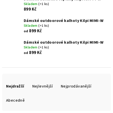
Skladem
(>1 ks)
899 Kč
Dámské outdoorové kalhoty Kilpi MIMI-W
Skladem
(>1 ks)
899 Kč
od
Dámské outdoorové kalhoty Kilpi MIMI-W
Skladem
(>1 ks)
899 Kč
od
Ř
a
Nejdražší
Nejlevnější
Nejprodávanější
z
e
Abecedně
n