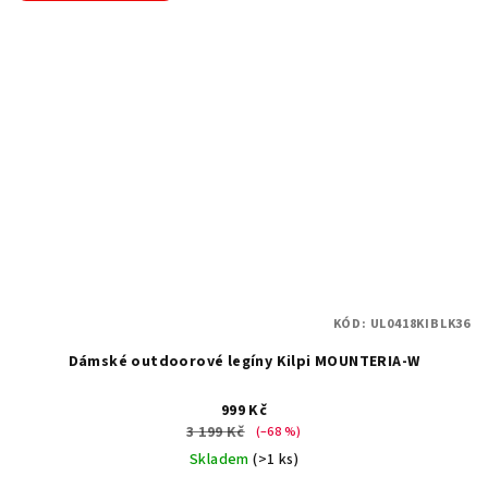
KÓD:
UL0418KIBLK36
Dámské outdoorové legíny Kilpi MOUNTERIA-W
999 Kč
3 199 Kč
(–68 %)
Skladem
(>1 ks)