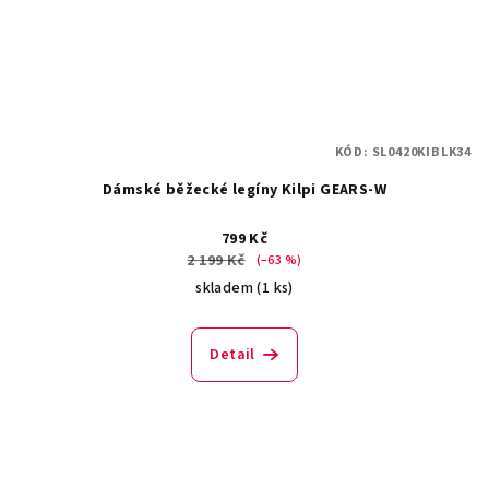
KÓD:
SL0420KIBLK34
Dámské běžecké legíny Kilpi GEARS-W
799 Kč
2 199 Kč
(–63 %)
skladem
(1 ks)
Detail