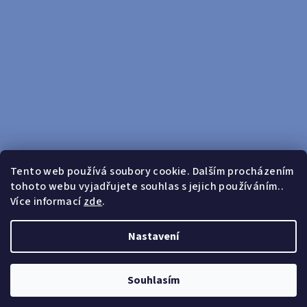
Tento web používá soubory cookie. Dalším procházením
tohoto webu vyjadřujete souhlas s jejich používáním..
Sledovat na Instagramu
Více informací
zde
.
Doprava zdarma od 599 Kč
Nastavení
Copyright 2026
yosport
. Všechna práva vyhrazena.
Upravit
nastavení cookies
Souhlasím
Vytvořil Shoptet