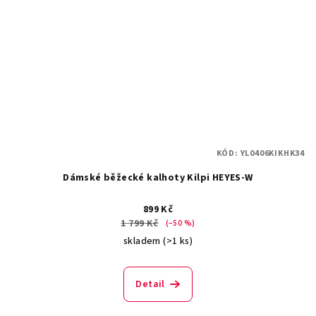
KÓD:
YL0406KIKHK34
Dámské běžecké kalhoty Kilpi HEYES-W
899 Kč
1 799 Kč
(–50 %)
skladem
(>1 ks)
Detail