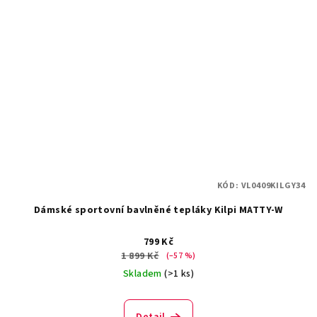
KÓD:
VL0409KILGY34
Dámské sportovní bavlněné tepláky Kilpi MATTY-W
799 Kč
1 899 Kč
(–57 %)
Skladem
(>1 ks)