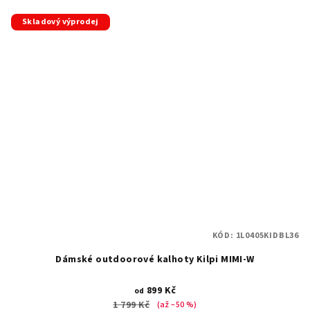
Skladový výprodej
KÓD:
1L0405KIDBL36
Dámské outdoorové kalhoty Kilpi MIMI-W
899 Kč
od
1 799 Kč
(až –50 %)