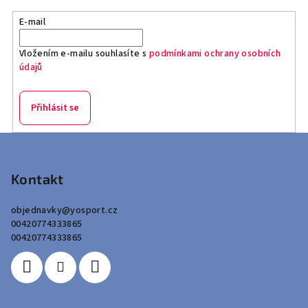
E-mail
Vložením e-mailu souhlasíte s
podmínkami ochrany osobních
údajů
Přihlásit se
Z
á
p
Kontakt
a
objednavky
@
yosport.cz
t
00420774333865
í
00420774333865