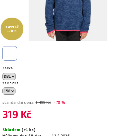
1 499 Kč
–78 %
BARVA
VELIKOST
standardní cena:
1 499 Kč
–78 %
319 Kč
Měrná
Skladem
(>1 ks)
cena: