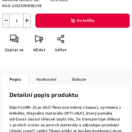
Můžeme doručit do:
12.8.2026
Kód:
UJ0253KIDBL158
−
+
Do košíku
Zeptat se
Hlídat
Sdílet
Popis
Hodnocení
Diskuze
Detailní popis produktu
Kilpi FLOND-JG je dívčí fleecová mikina s kapucí, vyrobena z
lehkého, hřejivého materiálu OPTI-HEAT, který pomáha
udržovat vlastní tělesné teplo tím, že transportuje vlhkost
z prvních vrstev na povrch materiálu a zabraňuje pronikání
chladu zvenčí. Lehký žíhaný efekt je docílen kombinací dvou