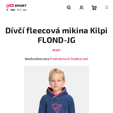
Přejít
na
obsah
Nákupní
Hledat
Přihlášení
Dívčí fleecová mikina Kilpi
košík
FLOND-JG
KILPI
Průměrné
Neohodnoceno
Podrobnosti hodnocení
hodnocení
produktu
je
0,0
z
5
hvězdiček.