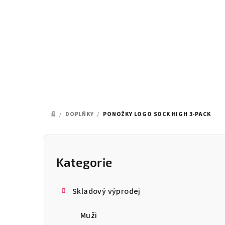
Přejít
na
obsah
/
DOPLŇKY
/
PONOŽKY LOGO SOCK HIGH 3-PACK
DOMŮ
P
o
Kategorie
Přeskočit
kategorie
s
Skladový výprodej
t
Muži
r