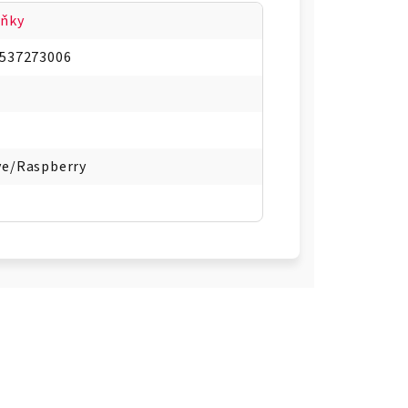
ňky
537273006
e/Raspberry