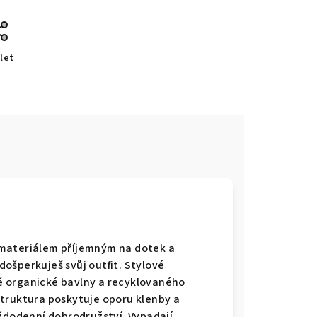
let
e
 materiálem příjemným na dotek a
ošperkuješ svůj outfit. Stylové
ě organické bavlny a recyklovaného
truktura poskytuje oporu klenby a
aždodenní dobrodružství. Vypadají