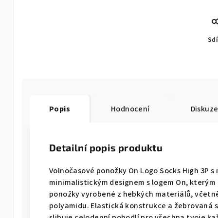
Sdí
Popis
Hodnocení
Diskuz
Detailní popis produktu
Volnočasové ponožky On Logo Socks High 3P s
minimalistickým designem s logem On, kterým d
ponožky vyrobené z hebkých materiálů, včetn
polyamidu. Elastická konstrukce a žebrovaná s
slibuje celodenní pohodlí pro všechna tvoje k