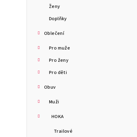
a
Ženy
n
Doplňky
n
Oblečení
í
Pro muže
p
Pro ženy
a
Pro děti
n
Obuv
e
l
Muži
HOKA
Trailové