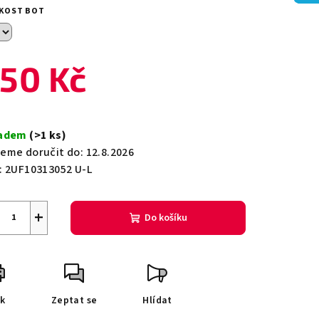
duktu
IKOST BOT
50 Kč
zdiček.
ná
a:
ladem
(>1 ks)
eme doručit do:
12.8.2026
:
2UF10313052 U-L
+
Do košíku
sk
Zeptat se
Hlídat