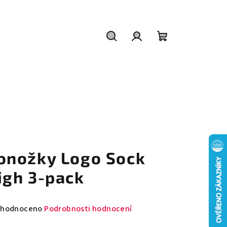
Hledat
Přihlášení
Nákupní
košík
onožky Logo Sock
igh 3-pack
měrné
hodnoceno
Podrobnosti hodnocení
nocení