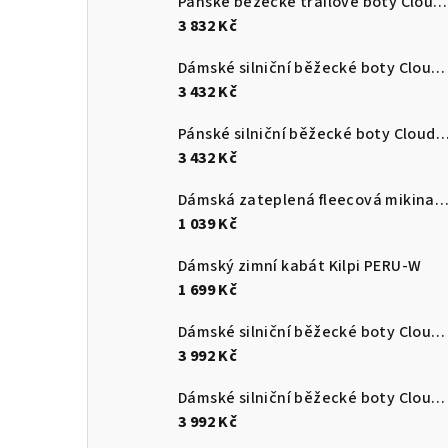
Pánské běžecké trailové boty Cloudultra 3
3 832 Kč
Dámské silniční běžecké boty Cloudswift 4
3 432 Kč
Pánské silniční běžecké boty Cloudsurf
3 432 Kč
Dámská zateplená fleecová mikina s kapucí Kilpi NEV
1 039 Kč
Dámský zimní kabát Kilpi PERU-W
1 699 Kč
Dámské silniční běžecké boty Cloudmonster 3
3 992 Kč
Dámské silniční běžecké boty Cloudmonster 3
3 992 Kč