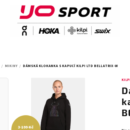
/
MIKINY
/
DÁMSKÁ KLOKANKA S KAPUCÍ KILPI LTD BELLATRIX-W
KILP
D
k
B
3 199 Kč