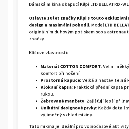
Dámská mikina s kapucí Kilpi LTD BELLATRIX-W
L
Oslavte 10 let značky Kilpi s touto exkluzivn
design a maximální pohodlí.
Model
LTD BELLA
originálním duhovým potiskem soba astronaut
značky.
Klíčové vlastnosti:
Materiál COTTON COMFORT
: Velmi měkký
komfort při nošení.
Prostorná kapuce
: Velká a nastavitelná
Klokaní kapsa
: Praktická přední kapsa p
rukou.
Žebrované manžety
: Zajišťují lepší přiln
Unikátní designové prvky
: Každý detail 
výjimečný vzhled mikiny.
Tato mikina je ideální pro volnočasové aktivi