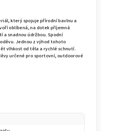
ál, který spojuje přírodní bavlnu a
voří oblíbená, na dotek příjemná
tí a snadnou údržbou. Spodní
i oděvu. Jednou z výhod tohoto
t vlhkost od těla a rychlé schnutí.
 oděvy určené pro sportovní, outdoorové
iantu