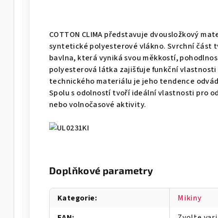
COTTON CLIMA představuje dvousložkový materi
syntetické polyesterové vlákno. Svrchní část t
bavlna, která vyniká svou měkkostí, pohodlnos
polyesterová látka zajišťuje funkční vlastnost
technického materiálu je jeho tendence odvádě
Spolu s odolností tvoří ideální vlastnosti pro
nebo volnočasové aktivity.
Doplňkové parametry
Kategorie
:
Mikiny
EAN
:
Zvolte var