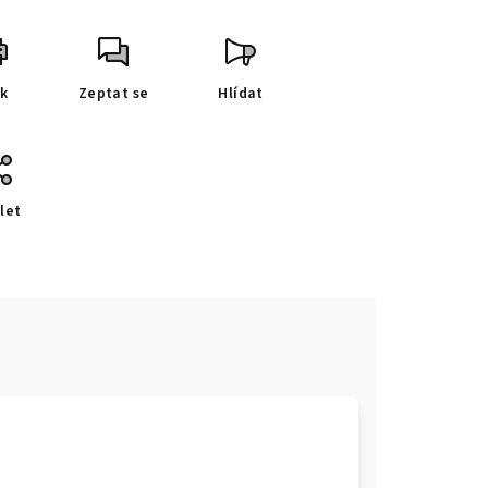
sk
Zeptat se
Hlídat
let
e