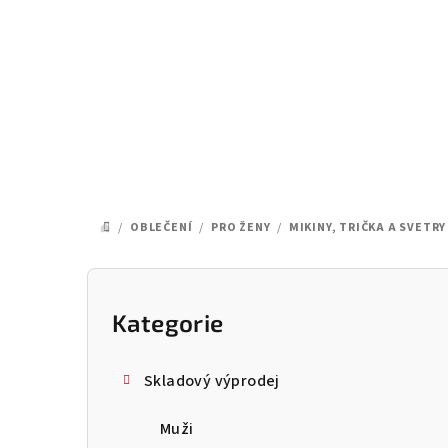
Přejít
na
obsah
/
OBLEČENÍ
/
PRO ŽENY
/
MIKINY, TRIČKA A SVETRY
DOMŮ
P
o
Kategorie
Přeskočit
kategorie
s
Skladový výprodej
t
Muži
r