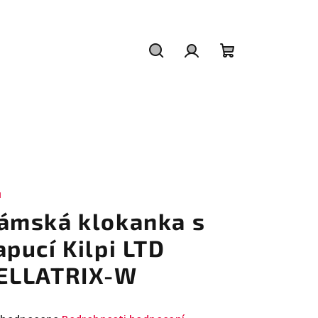
Hledat
Přihlášení
Nákupní
košík
I
ámská klokanka s
apucí Kilpi LTD
ELLATRIX-W