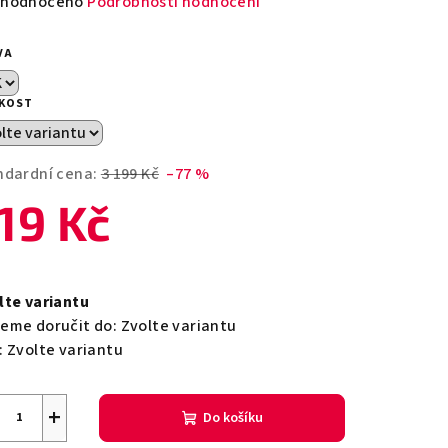
měrné
hodnoceno
Podrobnosti hodnocení
nocení
duktu
VA
IKOST
zdiček.
ndardní cena:
3 199 Kč
–77 %
19 Kč
ná
a:
lte variantu
eme doručit do:
Zvolte variantu
:
Zvolte variantu
+
Do košíku