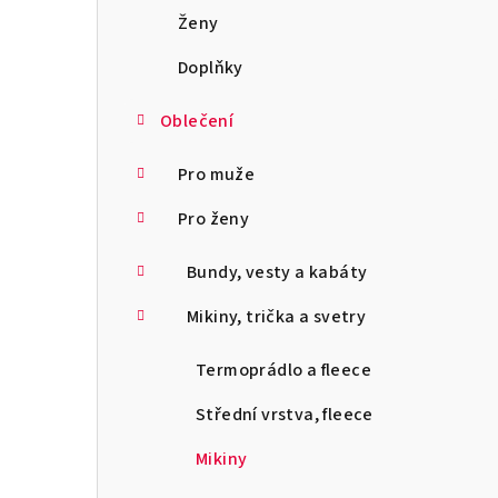
a
Ženy
n
Doplňky
n
Oblečení
í
Pro muže
p
Pro ženy
a
Bundy, vesty a kabáty
n
Mikiny, trička a svetry
e
l
Termoprádlo a fleece
Střední vrstva, fleece
Mikiny