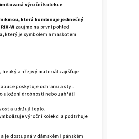
imitovaná výroční kolekce
í mikinou, která kombinuje jedinečný
TRIX-W
zaujme na první pohled
a, který je symbolem a maskotem
, hebký a hřejivý materiál zajišťuje
 kapuce poskytuje ochranu a styl.
ro uložení drobností nebo zahřátí
avost a udržují teplo.
symbolizuje výroční kolekci a podtrhuje
ty a je dostupná v dámském i pánském