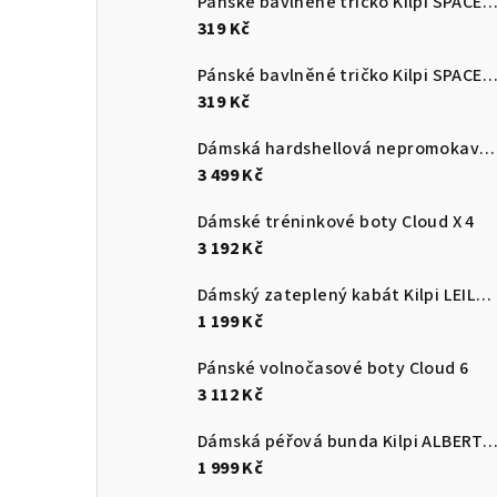
Pánské bavlněné tričko Kilpi SPACER
319 Kč
Pánské bavlněné tričko Kilpi SPACER
319 Kč
Dámská hardshellová nepromokavá bunda Kilpi MAMBA-W
3 499 Kč
Dámské tréninkové boty Cloud X 4
3 192 Kč
Dámský zateplený kabát Kilpi LEILA-W
1 199 Kč
Pánské volnočasové boty Cloud 6
3 112 Kč
Dámská péřová bunda Kilpi ALBERT
1 999 Kč