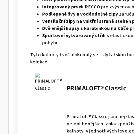
Integrovaný prvek RECCO
pro zvýšenou 
Podlepené švy a voděodolné zipy
zaruču
Ventilační zipy na vnitřní straně stehen
Dvě vnější kapsy s karabinkou na klíče
p
Sportovní vytvarovaný střih
s elastickou
pohybu.
Tyto kalhoty tvoří dokonalý set s lyžařskou b
kolekce.
PRIMALOFT® Classic
PrimaLoft® Classic jsou nejklas
nejoblíbenějších izolací použ
kalhoty. V jednotlivých levelech