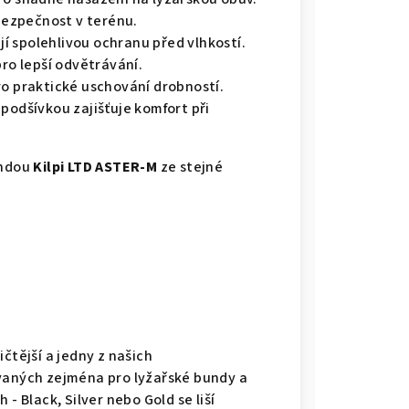
bezpečnost v terénu.
jí spolehlivou ochranu před vlhkostí.
pro lepší odvětrávání.
ro praktické uschování drobností.
 podšívkou zajišťuje komfort při
undou
Kilpi LTD ASTER-M
ze stejné
ičtější a jedny z našich
ívaných zejména pro lyžařské bundy a
 - Black, Silver nebo Gold se liší