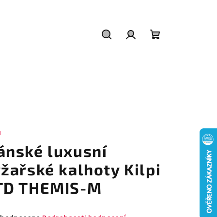
Hledat
Přihlášení
Nákupní
košík
I
ánské luxusní
yžařské kalhoty Kilpi
TD THEMIS-M