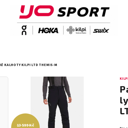
KÉ KALHOTY KILPI LTD THEMIS-M
KILP
P
l
L
13 599 Kč