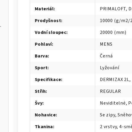
Materiál
:
PRIMALOFT, D
Prodyšnost
:
10000 (g/m2/2
hallenger 8
Vodní sloupec
:
20000 (mm)
Pohlaví
:
MENS
Barva
:
Černá
Sport
:
Lyžování
Specifikace
:
DERMIZAX 2L,
Střih
:
REGULAR
Švy
:
Neviditelné, 
Nohavice
:
Se zipy, Sněh
Tkanina
:
2 vrstvy, 4-sm