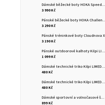
Dámské běžecké boty HOKA Speedgoat 7
3 990 Kč
Pánské běžecké boty HOKA C
3 290 Kč
Pánské tréninkové boty Cloudnova X
3 190 Kč
Pánské outdoorové kalhoty Kilpi LIGNE-M
1 099 Kč
Dámské technické triko Kilpi LIMED-W
480 Kč
Dámské technické triko Kilpi LIMED-W
480 Kč
Dámské sportovní a volnočasové šaty Kilpi KIMBERLEY-W
899 Kč