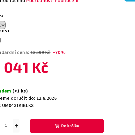
měrné
hodnoceno
Podrobnosti hodnocení
nocení
duktu
VA
IKOST
zdiček.
ndardní cena:
13 599 Kč
–70 %
 041 Kč
ná
a:
ladem
(>1 ks)
eme doručit do:
12.8.2026
:
UM0431KIBLKS
+
Do košíku