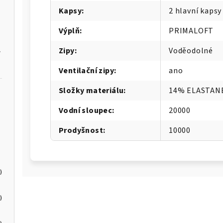
Kapsy
:
2 hlavní kapsy
Výplň
:
PRIMALOFT
low 5
Zipy
:
Voděodolné
Ventilační zipy
:
ano
Složky materiálu
:
14% ELASTAN
Vodní sloupec
:
20000
Prodyšnost
:
10000
)
)