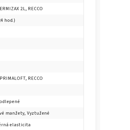
ERMIZAX 2L, RECCO
4 hod.)
 PRIMALOFT, RECCO
Podlepené
ové manžety, Vyztužené
ěrná elasticita