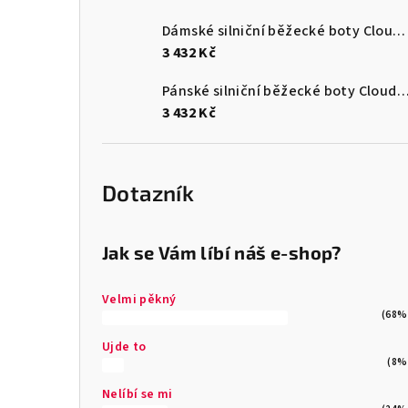
Dámské silniční běžecké boty Cloudswift 4
3 432 Kč
Pánské silniční běžecké boty Cloudf
3 432 Kč
Dotazník
Jak se Vám líbí náš e-shop?
Velmi pěkný
(68%
Ujde to
(8%
Nelíbí se mi