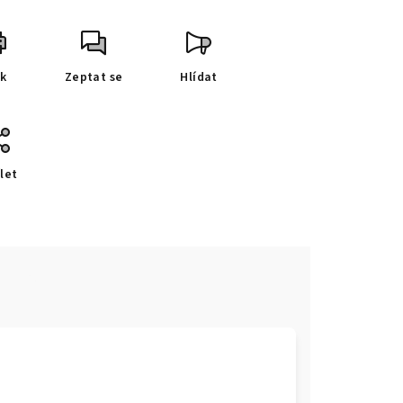
sk
Zeptat se
Hlídat
let
e