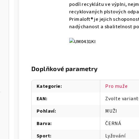
podíl recyklátu ve výplni, ne
recyklovaných plstových odpad
Primaloft® je jejich schoponos
nadýchanost a sbalitelnost po
Doplňkové parametry
Kategorie
:
Pro muže
EAN
:
Zvolte varian
Pohlaví
:
MUŽI
Barva
:
ČERNÁ
Sport
:
Lyžování