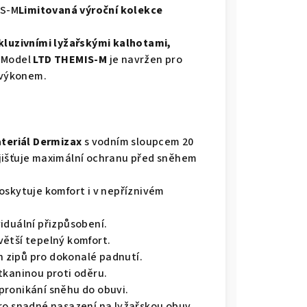
IS-M
Limitovaná výroční kolekce
xkluzivními lyžařskými kalhotami,
Model
LTD THEMIS-M
je navržen pro
i výkonem.
teriál Dermizax
s vodním sloupcem 20
jišťuje maximální ochranu před sněhem
oskytuje komfort i v nepříznivém
viduální přizpůsobení.
větší tepelný komfort.
 zipů pro dokonalé padnutí.
 tkaninou proti oděru.
pronikání sněhu do obuvi.
ro snadné nasazení na lyžařskou obuv.