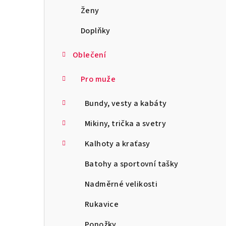
a
Ženy
n
Doplňky
n
Oblečení
í
Pro muže
p
Bundy, vesty a kabáty
a
Mikiny, trička a svetry
n
Kalhoty a kraťasy
e
l
Batohy a sportovní tašky
Nadměrné velikosti
Rukavice
Ponožky