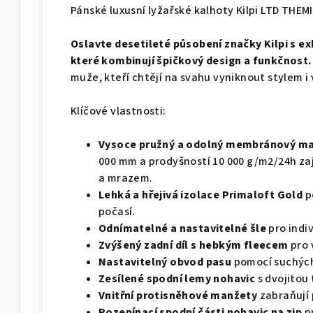
Pánské luxusní lyžařské kalhoty Kilpi LTD THEM
Oslavte desetileté působení značky Kilpi s e
které kombinují špičkový design a funkčnost.
muže, kteří chtějí na svahu vyniknout stylem 
Klíčové vlastnosti:
Vysoce pružný a odolný membránový ma
000 mm a prodyšností 10 000 g/m2/24h za
a mrazem.
Lehká a hřejivá izolace Primaloft Gold
p
počasí.
Odnímatelné a nastavitelné šle
pro indi
Zvýšený zadní díl s hebkým fleecem
pro 
Nastavitelný obvod pasu
pomocí suchých
Zesílené spodní lemy nohavic
s dvojitou
Vnitřní protisněhové manžety
zabraňují 
Rozepínací spodní části nohavic na zip
p