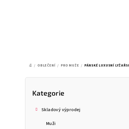
Přejít
na
obsah
/
OBLEČENÍ
/
PRO MUŽE
/
PÁNSKÉ LUXUSNÍ LYŽAŘS
DOMŮ
P
o
Kategorie
Přeskočit
kategorie
s
Skladový výprodej
t
Muži
r