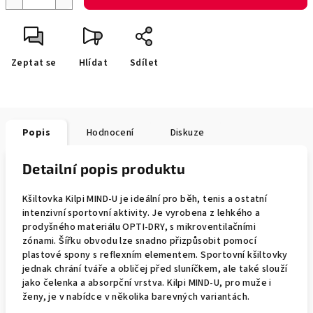
Zeptat se
Hlídat
Sdílet
Popis
Hodnocení
Diskuze
Detailní popis produktu
Kšiltovka Kilpi MIND-U je ideální pro běh, tenis a ostatní
intenzivní sportovní aktivity. Je vyrobena z lehkého a
prodyšného materiálu OPTI-DRY, s mikroventilačními
zónami. Šířku obvodu lze snadno přizpůsobit pomocí
plastové spony s reflexním elementem. Sportovní kšiltovky
jednak chrání tváře a obličej před sluníčkem, ale také slouží
jako čelenka a absorpční vrstva. Kilpi MIND-U, pro muže i
ženy, je v nabídce v několika barevných variantách.