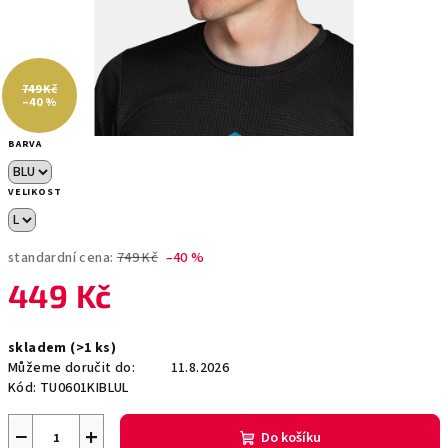
749 Kč
–40 %
BARVA
VELIKOST
standardní cena:
749 Kč
–40 %
449 Kč
Měrná
skladem
(>1 ks)
cena:
Můžeme doručit do:
11.8.2026
Kód:
TU0601KIBLUL
−
+
Do košíku