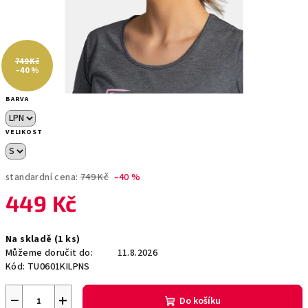
749 Kč
–40 %
BARVA
VELIKOST
standardní cena:
749 Kč
–40 %
449 Kč
Měrná
Na skladě
(1 ks)
cena:
Můžeme doručit do:
11.8.2026
Kód:
TU0601KILPNS
−
+
Do košíku