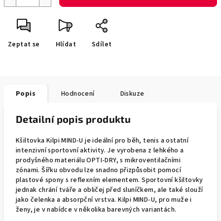
Zeptat se
Hlídat
Sdílet
Popis
Hodnocení
Diskuze
Detailní popis produktu
Kšiltovka Kilpi MIND-U je ideální pro běh, tenis a ostatní
intenzivní sportovní aktivity. Je vyrobena z lehkého a
prodyšného materiálu OPTI-DRY, s mikroventilačními
zónami. Šířku obvodu lze snadno přizpůsobit pomocí
plastové spony s reflexním elementem. Sportovní kšiltovky
jednak chrání tváře a obličej před sluníčkem, ale také slouží
jako čelenka a absorpční vrstva. Kilpi MIND-U, pro muže i
ženy, je v nabídce v několika barevných variantách.