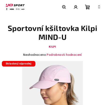
Přejít
na
obsah
Nákupní
Hledat
Přihlášení
Sportovní kšiltovka Kilpi
košík
MIND-U
KILPI
Průměrné
Neohodnoceno
Podrobnosti hodnocení
hodnocení
Skladový výprodej
produktu
je
0,0
z
5
hvězdiček.