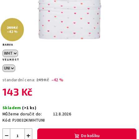
249 Kč
–42 %
BARVA
VELIKOST
standardní cena:
249 Kč
–42 %
143 Kč
Měrná
Skladem
(>1 ks)
cena:
Můžeme doručit do:
12.8.2026
Kód:
PJ0032KIWHTUNI
−
+
Do košíku