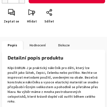
Zeptat se
Hlídat
Sdílet
Popis
Hodnocení
Diskuze
Detailní popis produktu
Kilpi DARLIN-J je praktický nákrčník pro děti, který lze
použít jako šátek, čepici, čelenku nebo potítko. Nechte se
inspirovat metodami použití, uvedenými na obale. Bezešvá
konstrukce nákrčníku a vysoce elastický materiál se snadno
přizpůsobí různým velikostem a pohodlně se přetáhne přes
hlavu. Na výběr máme z mnoha pestrobarevných
celopotisků, které krásně doplní váš outfit během celého
roku.