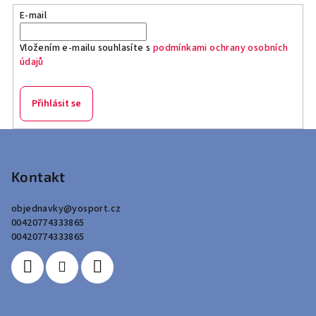
E-mail
Vložením e-mailu souhlasíte s
podmínkami ochrany osobních
údajů
Přihlásit se
Z
á
p
Kontakt
a
objednavky
@
yosport.cz
t
00420774333865
í
00420774333865