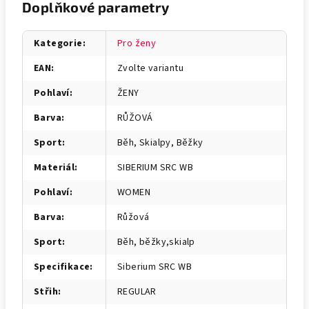
Doplňkové parametry
Kategorie
:
Pro ženy
EAN
:
Zvolte variantu
Pohlaví
:
ŽENY
Barva
:
RŮŽOVÁ
Sport
:
Běh, Skialpy, Běžky
Materiál
:
SIBERIUM SRC WB
Pohlaví
:
WOMEN
Barva
:
Růžová
Sport
:
Běh, běžky,skialp
Specifikace
:
Siberium SRC WB
Střih
:
REGULAR