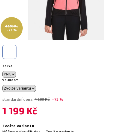
4 199 Kč
–71 %
BARVA
VELIKOST
standardní cena:
4 199 Kč
–71 %
1 199 Kč
Měrná
Zvolte variantu
cena: