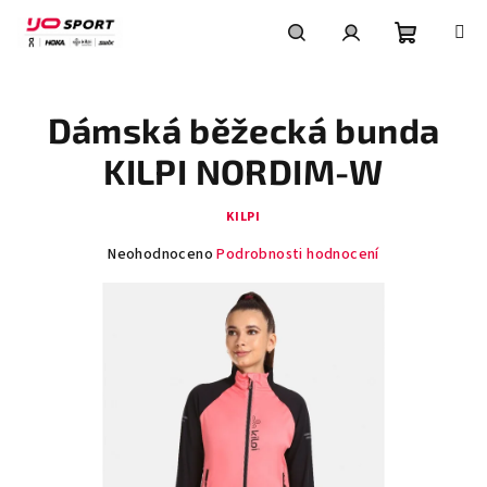
Přejít
na
obsah
Nákupní
Hledat
Přihlášení
Dámská běžecká bunda
košík
KILPI NORDIM-W
KILPI
Průměrné
Neohodnoceno
Podrobnosti hodnocení
hodnocení
produktu
je
0,0
z
5
hvězdiček.