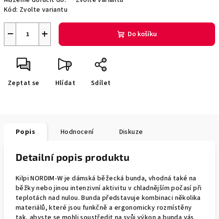
Můžeme doručit do:
Zvolte variantu
Kód:
Zvolte variantu
−
+
Do košíku
Zeptat se
Hlídat
Sdílet
Popis
Hodnocení
Diskuze
Detailní popis produktu
Kilpi NORDIM-W je dámská běžecká bunda, vhodná také na
běžky nebo jinou intenzivní aktivitu v chladnějším počasí při
teplotách nad nulou. Bunda představuje kombinaci několika
materiálů, které jsou funkčně a ergonomicky rozmístěny
tak, abyste se mohli soustředit na svůj výkon a bunda vás