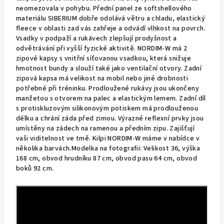
neomezovala v pohybu. Přední panel ze softshellového
materiálu SIBERIUM dobře odolává větru a chladu, elastický
fleece v oblasti zad vás zahřeje a odvádí vlhkost na povrch.
Vsadky v podpaží a rukávech zlepšují prodyšnost a
odvětrávání při vyšší fyzické aktivitě. NORDIM-W má 2
zipové kapsy s vnitřní síťovanou vsadkou, která snižuje
hmotnost bundy a slouží také jako ventilační otvory. Zadní
zipová kapsa má velikost na mobil nebo jiné drobnosti
potřebné při tréninku. Prodloužené rukávy jsou ukončeny
manžetou s otvorem na palec a elastickým lemem. Zadní díl
s protiskluzovým silikonovým potiskem má prodlouženou
délku a chrání záda před zimou. Výrazné reflexní prvky jsou
umístěny na zádech na ramenou a předním zipu. Zajišťují
vaši viditelnost ve tmě. Kilpi NORDIM-W máme v nabídce v
několika barvách.Modelka na fotografii: Velikost 36, výška
168 cm, obvod hrudníku 87 cm, obvod pasu 64 cm, obvod
boků 92 cm.