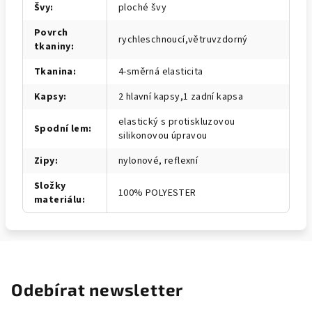
Švy
:
ploché švy
Povrch
rychleschnoucí,větruvzdorný
tkaniny
:
Tkanina
:
4-směrná elasticita
Kapsy
:
2 hlavní kapsy,1 zadní kapsa
elastický s protiskluzovou
Spodní lem
:
silikonovou úpravou
Zipy
:
nylonové, reflexní
Složky
100% POLYESTER
materiálu
:
Odebírat newsletter