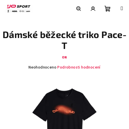
Přejít
na
obsah
Nákupní
Hledat
Přihlášení
Dámské běžecké triko Pace-
košík
T
ON
Průměrné
Neohodnoceno
Podrobnosti hodnocení
hodnocení
produktu
je
0,0
z
5
hvězdiček.