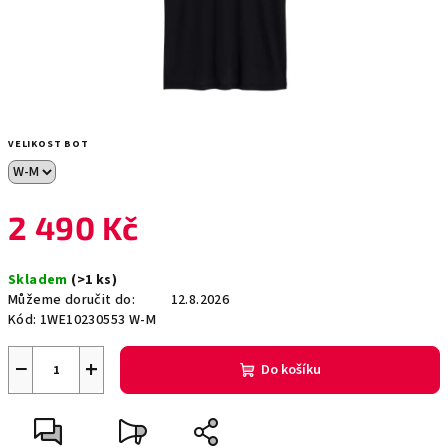
VELIKOST BOT
2 490 Kč
Měrná
Skladem
(>1 ks)
cena:
Můžeme doručit do:
12.8.2026
Kód:
1WE10230553 W-M
−
+
Do košíku