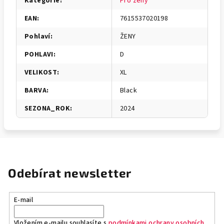
Kategorie
:
Pro ženy
EAN
:
7615537020198
Pohlaví
:
ŽENY
POHLAVI
:
D
VELIKOST
:
XL
BARVA
:
Black
SEZONA_ROK
:
2024
Odebírat newsletter
E-mail
Vložením e-mailu souhlasíte s
podmínkami ochrany osobních