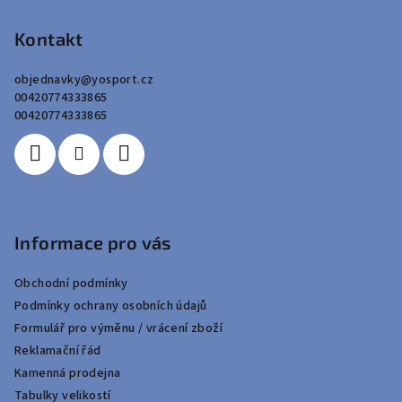
á
p
Kontakt
a
objednavky
@
yosport.cz
t
00420774333865
í
00420774333865
Informace pro vás
Obchodní podmínky
Podmínky ochrany osobních údajů
Formulář pro výměnu / vrácení zboží
Reklamační řád
Kamenná prodejna
Tabulky velikostí