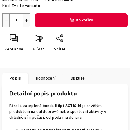
Můžeme doručit do:
Zvolte variantu
Kód:
Zvolte variantu
−
+
Do košíku
Zeptat se
Hlídat
Sdílet
Popis
Hodnocení
Diskuze
Detailní popis produktu
Pánská zateplená bunda
Kilpi ACTIS-M
je skvělým
produktem na outdoorové nebo sportovní aktivity v
chladnějším počasí, od podzimu do jara.