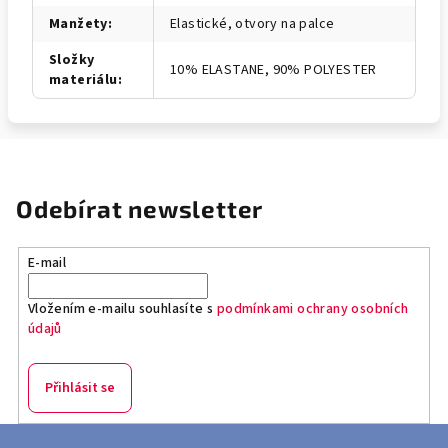
Manžety
:
Elastické, otvory na palce
Složky
10% ELASTANE, 90% POLYESTER
materiálu
:
Odebírat newsletter
E-mail
Vložením e-mailu souhlasíte s
podmínkami ochrany osobních
údajů
Přihlásit se
Z