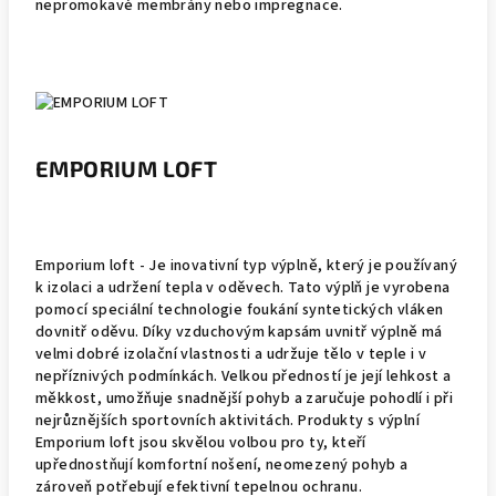
nepromokavé membrány nebo impregnace.
EMPORIUM LOFT
Emporium loft - Je inovativní typ výplně, který je používaný
k izolaci a udržení tepla v oděvech. Tato výplň je vyrobena
pomocí speciální technologie foukání syntetických vláken
dovnitř oděvu. Díky vzduchovým kapsám uvnitř výplně má
velmi dobré izolační vlastnosti a udržuje tělo v teple i v
nepříznivých podmínkách. Velkou předností je její lehkost a
měkkost, umožňuje snadnější pohyb a zaručuje pohodlí i při
nejrůznějších sportovních aktivitách. Produkty s výplní
Emporium loft jsou skvělou volbou pro ty, kteří
upřednostňují komfortní nošení, neomezený pohyb a
zároveň potřebují efektivní tepelnou ochranu.