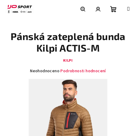
Přejít
na
obsah
Nákupní
Hledat
Přihlášení
Pánská zateplená bunda
košík
Kilpi ACTIS-M
KILPI
Průměrné
Neohodnoceno
Podrobnosti hodnocení
hodnocení
produktu
je
0,0
z
5
hvězdiček.