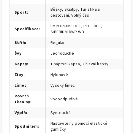
Běžky, Skialpy, Turistika a
Sport
:
cestování, Volný čas
EMPORIUM LOFT, PFC FREE,
Specifikace
:
SIBERIUM DWR WB
Střih
:
Regular
Švy
:
Jednoduché
Kapsy
:
1 náprsní kapsa, 2 hlavní kapsy
Zipy
:
Nylonové
Límec
:
Vysoký límec
Povrch
vodoodpudivé
tkaniny
:
Výplň
:
Syntetická
Nastavitelný pomocí elastické
Spodní lem
:
gumičky