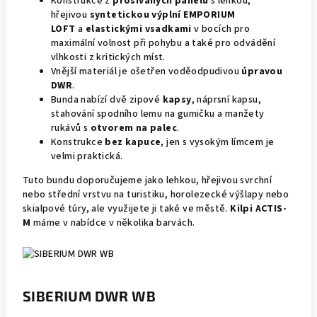
Konstrukce z
prošívaných panelů
s lehkou,
hřejivou
syntetickou výplní EMPORIUM
LOFT
a
elastickými vsadkami
v bocích pro
maximální volnost při pohybu a také pro odvádění
vlhkosti z kritických míst.
Vnější materiál je ošetřen voděodpudivou
úpravou
DWR
.
Bunda nabízí dvě zipové
kapsy
, náprsní kapsu,
stahování spodního lemu na gumičku a manžety
rukávů s
otvorem na palec
.
Konstrukce
bez kapuce
, jen s vysokým límcem je
velmi praktická.
Tuto bundu doporučujeme jako lehkou, hřejivou svrchní
nebo střední vrstvu na turistiku, horolezecké výšlapy nebo
skialpové túry, ale využijete ji také ve městě.
Kilpi ACTIS-
M
máme v nabídce v několika barvách.
SIBERIUM DWR WB