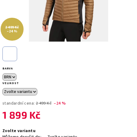
2 499 Kč
–24 %
BARVA
VELIKOST
standardní cena:
2 499 Kč
–24 %
1 899 Kč
Měrná
Zvolte variantu
cena: