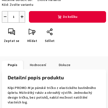
Můžeme doručit do:
Zvolte variantu
Kód:
Zvolte variantu
−
+
Do košíku
Zeptat se
Hlídat
Sdílet
Popis
Hodnocení
Diskuze
Detailní popis produktu
Kilpi PROMO-M je pánské tričko z elastického bavlněného
úpletu. Má krátký rukáv a okrouhlý výstřih. Jednoduchý
design trička, bez potisků, nabízí možnost natištění
vlastních log.