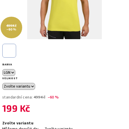
499 Kč
–60 %
BARVA
VELIKOST
standardní cena:
499 Kč
–60 %
199 Kč
Měrná
Zvolte variantu
cena: