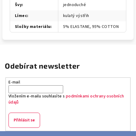
Švy
:
jednoduché
Límec
:
kulatý výstřih
Složky materiálu
:
5% ELASTANE, 95% COTTON
Odebírat newsletter
E-mail
Vložením e-mailu souhlasíte s
podmínkami ochrany osobních
údajů
Přihlásit se
Z