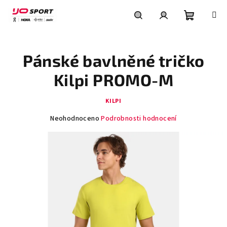
Přejít
na
obsah
Nákupní
Hledat
Přihlášení
Pánské bavlněné tričko
košík
Kilpi PROMO-M
KILPI
Průměrné
Neohodnoceno
Podrobnosti hodnocení
hodnocení
produktu
je
0,0
z
5
hvězdiček.