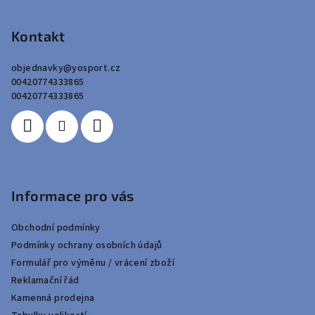
á
p
Kontakt
a
objednavky
@
yosport.cz
t
00420774333865
í
00420774333865
Informace pro vás
Obchodní podmínky
Podmínky ochrany osobních údajů
Formulář pro výměnu / vrácení zboží
Reklamační řád
Kamenná prodejna