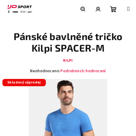
Přejít
na
obsah
Nákupní
Hledat
Přihlášení
Pánské bavlněné tričko
košík
Kilpi SPACER-M
KILPI
Průměrné
Neohodnoceno
Podrobnosti hodnocení
hodnocení
Skladový výprodej
produktu
je
0,0
z
5
hvězdiček.