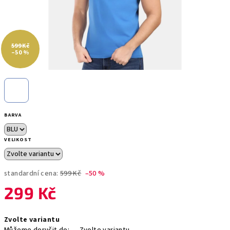
599 Kč
–50 %
BARVA
VELIKOST
standardní cena:
599 Kč
–50 %
299 Kč
Měrná
Zvolte variantu
cena: