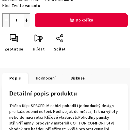
Můžeme doručit do:
Zvolte variantu
Kód:
Zvolte variantu
−
+
Do košíku
Zeptat se
Hlídat
Sdílet
Popis
Hodnocení
Diskuze
Detailní popis produktu
Tričko Kilpi SPACER-M nabízí pohodlí i jednoduchý design
pro každodenní nošení. Hodí se jak do města, tak na výlety
nebo domácí relax.Klíčové vlastnosti:Pohodlný pánský
střihPříjemný, prodyšný materiál COTTON COMFORTStyl
vhodný pro každou příležitostSkvělé pro vrstveníKilpi