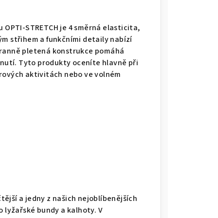
u OPTI-STRETCH je 4 směrná elasticita,
m střihem a funkčními detaily nabízí
tranně pletená konstrukce pomáhá
nutí. Tyto produkty oceníte hlavně při
rových aktivitách nebo ve volném
čtější a jedny z našich nejoblíbenějších
 lyžařské bundy a kalhoty. V