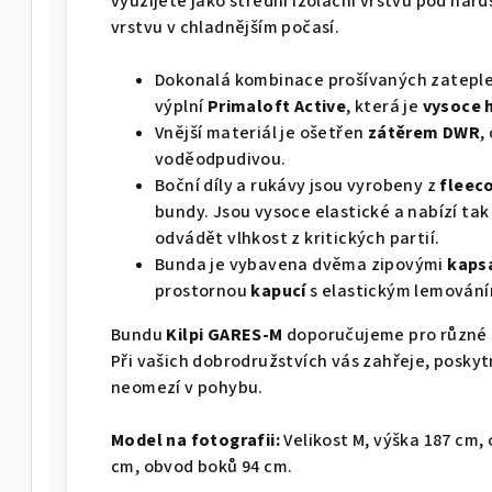
využijete jako střední izolační vrstvu pod har
vrstvu v chladnějším počasí.
Dokonalá kombinace prošívaných zateplen
výplní
Primaloft Active
, která je
vysoce h
Vnější materiál je ošetřen
zátěrem DWR
,
voděodpudivou.
Boční díly a rukávy jsou vyrobeny z
fleec
bundy. Jsou vysoce elastické a nabízí ta
odvádět vlhkost z kritických partií.
Bunda je vybavena dvěma zipovými
kaps
prostornou
kapucí
s elastickým lemování
Bundu
Kilpi GARES-M
doporučujeme pro různé 
Při vašich dobrodružstvích vás zahřeje, posky
neomezí v pohybu.
Model na fotografii:
Velikost M, výška 187 cm,
cm, obvod boků 94 cm.