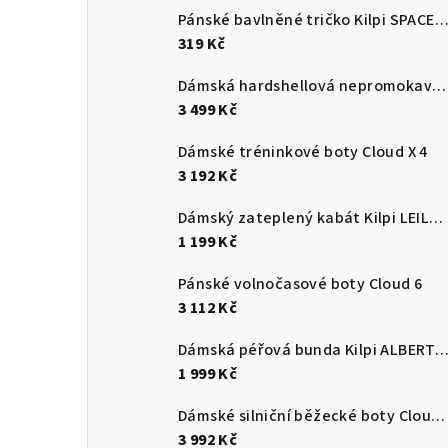
Pánské bavlněné tričko Kilpi SPACER
319 Kč
Dámská hardshellová nepromokavá bunda Kilpi MAMBA-W
3 499 Kč
Dámské tréninkové boty Cloud X 4
3 192 Kč
Dámský zateplený kabát Kilpi LEILA-W
1 199 Kč
Pánské volnočasové boty Cloud 6
3 112 Kč
Dámská péřová bunda Kilpi ALBERT
1 999 Kč
Dámské silniční běžecké boty Cloudmonster 3
3 992 Kč