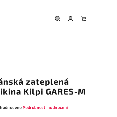
Hledat
Přihlášení
Nákupní
košík
I
ánská zateplená
ikina Kilpi GARES-M
měrné
hodnoceno
Podrobnosti hodnocení
nocení