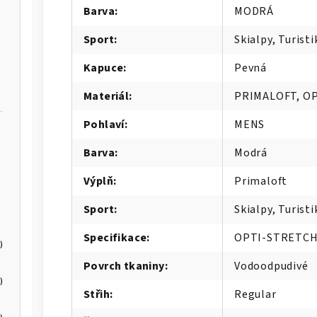
Barva
:
MODRÁ
Sport
:
Skialpy, Turisti
Kapuce
:
Pevná
Materiál
:
PRIMALOFT, O
Pohlaví
:
MENS
Barva
:
Modrá
Výplň
:
Primaloft
Sport
:
Skialpy, Turisti
Specifikace
:
OPTI-STRETCH
)
Povrch tkaniny
:
Vodoodpudivé
)
Střih
:
Regular