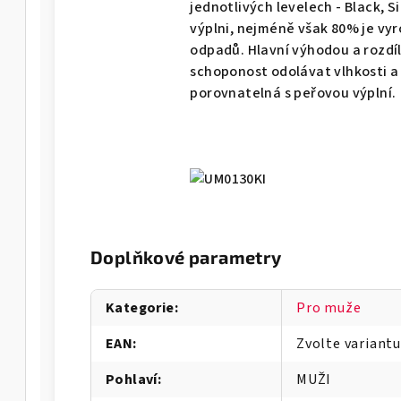
jednotlivých levelech - Black, Si
-M
výplni, nejméně však 80% je vy
odpadů. Hlavní výhodou a rozdíle
schoponost odolávat vlhkosti a
porovnatelná s peřovou výplní.
Doplňkové parametry
Kategorie
:
Pro muže
A-W
EAN
:
Zvolte variantu
Pohlaví
:
MUŽI