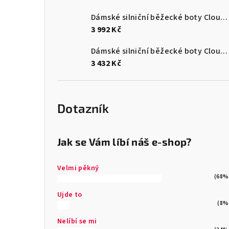
Dámské silniční běžecké boty Cloudmonster 3
3 992 Kč
Dámské silniční běžecké boty Cloudsurfer Max
3 432 Kč
Dotazník
Jak se Vám líbí náš e-shop?
Velmi pěkný
(68%
Ujde to
(8%
Nelíbí se mi