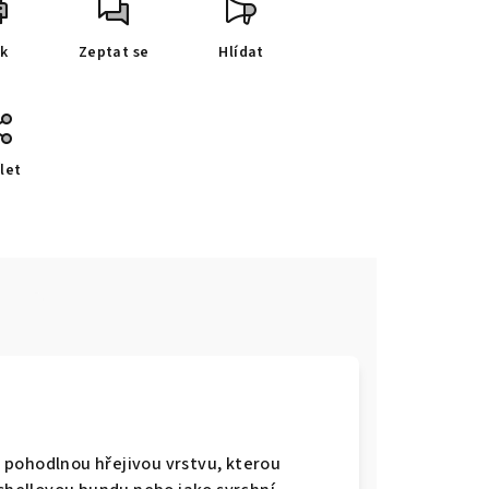
sk
Zeptat se
Hlídat
let
e
 pohodlnou hřejivou vrstvu, kterou