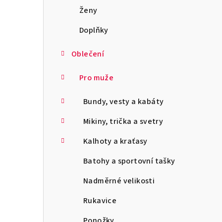
a
Ženy
n
Doplňky
n
Oblečení
í
Pro muže
p
Bundy, vesty a kabáty
a
Mikiny, trička a svetry
n
Kalhoty a kraťasy
e
l
Batohy a sportovní tašky
Nadměrné velikosti
Rukavice
Ponožky