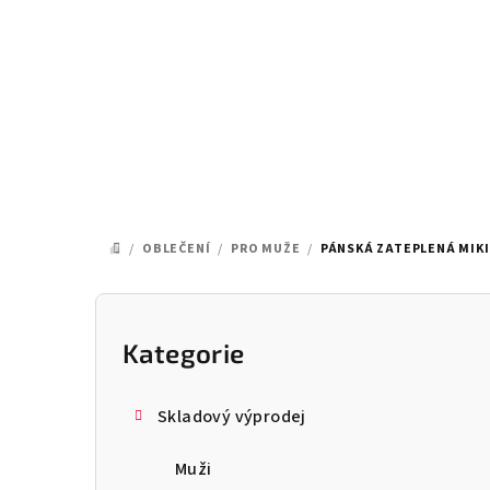
Přejít
na
obsah
/
OBLEČENÍ
/
PRO MUŽE
/
PÁNSKÁ ZATEPLENÁ MIKI
DOMŮ
P
o
Kategorie
Přeskočit
kategorie
s
Skladový výprodej
t
Muži
r