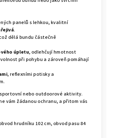
dshellovou bundu nebo jako svrchní
ých panelů s lehkou, kvalitní
řejivá
.
 což dělá bundu částečně
ového úpletu
, odlehčují hmotnost
k volnost při pohybu a zároveň pomáhají
ami
, reflexními potisky a
m.
sportovní nebo outdoorové aktivity.
tne vám žádanou ochranu, a přitom vás
 obvod hrudníku 102 cm, obvod pasu 84