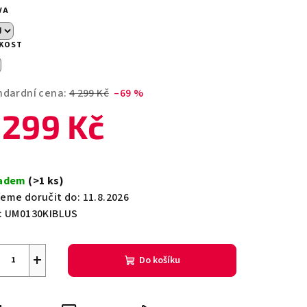
duktu
VA
IKOST
zdiček.
ndardní cena:
4 299 Kč
–69 %
 299 Kč
ná
a:
ladem
(>1 ks)
eme doručit do:
11.8.2026
:
UM0130KIBLUS
+
Do košíku