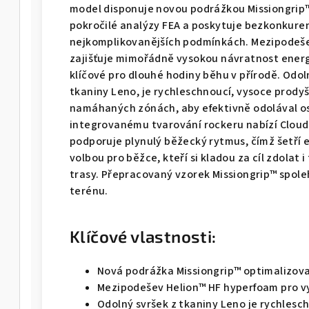
model disponuje novou podrážkou Missiongrip™,
pokročilé analýzy FEA a poskytuje bezkonkurenč
nejkomplikovanějších podmínkách. Mezipodeše
zajišťuje mimořádně vysokou návratnost energi
klíčové pro dlouhé hodiny běhu v přírodě. Odol
tkaniny Leno, je rychleschnoucí, vysoce prody
namáhaných zónách, aby efektivně odolával o
integrovanému tvarování rockeru nabízí Cloudu
podporuje plynulý běžecký rytmus, čímž šetří e
volbou pro běžce, kteří si kladou za cíl zdolat i
trasy. Přepracovaný vzorek Missiongrip™ spoleh
terénu.
Klíčové vlastnosti:
Nová podrážka Missiongrip™ optimalizov
Mezipodešev Helion™ HF hyperfoam pro v
Odolný svršek z tkaniny Leno je rychlesc