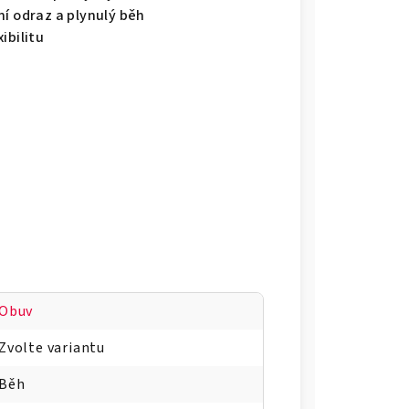
ní odraz a plynulý běh
ibilitu
m
Obuv
Zvolte variantu
Běh