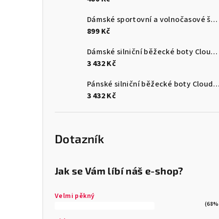
Dámské sportovní a volnočasové šaty Kilpi KIMBERLEY-W
899 Kč
Dámské silniční běžecké boty Cloudswift 4
3 432 Kč
Pánské silniční běžecké boty Cloudf
3 432 Kč
Dotazník
Jak se Vám líbí náš e-shop?
Velmi pěkný
(68%