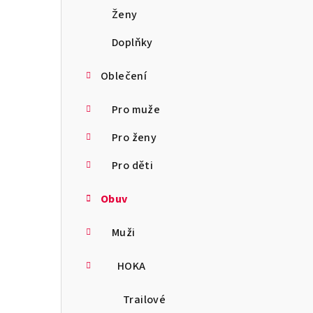
a
Ženy
n
Doplňky
n
Oblečení
í
Pro muže
p
Pro ženy
a
Pro děti
n
Obuv
e
l
Muži
HOKA
Trailové