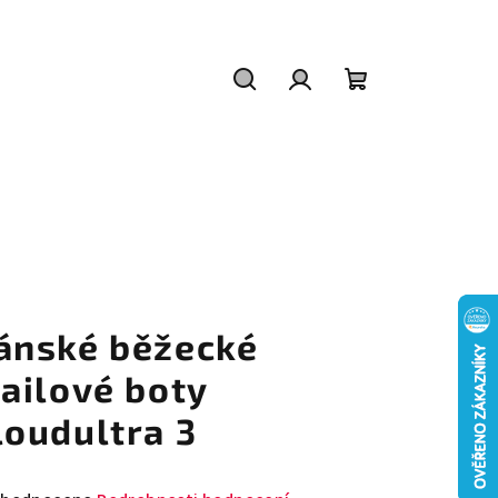
Hledat
Přihlášení
Nákupní
košík
ánské běžecké
railové boty
loudultra 3