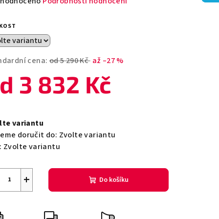
měrné
hodnoceno
Podrobnosti hodnocení
nocení
duktu
IKOST
ndardní cena:
od 5 290 Kč
až –27 %
od
3 832 Kč
zdiček.
ná
a:
lte variantu
eme doručit do:
Zvolte variantu
:
Zvolte variantu
+
Do košíku