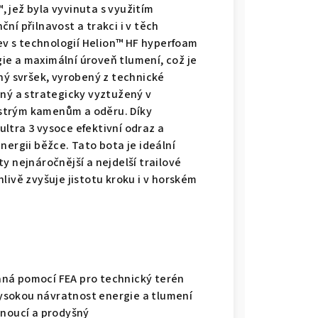
 jež byla vyvinuta s využitím
ní přilnavost a trakci i v těch
v s technologií Helion™ HF hyperfoam
e a maximální úroveň tlumení, což je
ný svršek, vyrobený z technické
šný a strategicky vyztužený v
strým kamenům a oděru. Díky
ltra 3 vysoce efektivní odraz a
nergii běžce. Tato bota je ideální
 ty nejnáročnější a nejdelší trailové
livě zvyšuje jistotu kroku i v horském
aná pomocí FEA pro technický terén
ysokou návratnost energie a tlumení
hnoucí a prodyšný