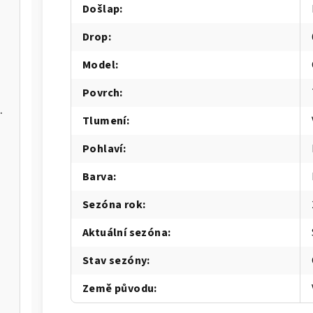
Došlap
:
Drop
:
Model
:
Povrch
:
hallenger 8
Tlumení
:
Pohlaví
:
Barva
:
Sezóna rok
:
Aktuální sezóna
:
Stav sezóny
:
Země původu
: