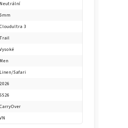
Neutrální
6mm
Cloudultra 3
Trail
Vysoké
Men
Linen/Safari
2026
SS26
CarryOver
VN