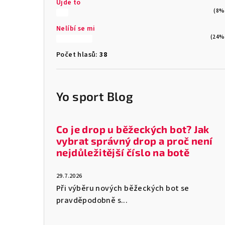
Ujde to
(8%
Nelíbí se mi
(24%
Počet hlasů:
38
Yo sport Blog
Co je drop u běžeckých bot? Jak
vybrat správný drop a proč není
nejdůležitější číslo na botě
29.7.2026
Při výběru nových běžeckých bot se
pravděpodobně s...