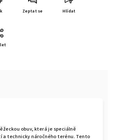
sk
Zeptat se
Hlídat
let
e
běžeckou obuv, která je speciálně
í a technicky náročného terénu. Tento