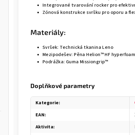
Integrované tvarování rocker pro efektiv
Zónová konstrukce svršku pro oporu a flex
Materiály:
Svršek: Technická tkanina Leno
Mezipodešev: Pěna Helion™ HF hyperfoa
Podrážka: Guma Missiongrip™
Doplňkové parametry
Kategorie
:
EAN
:
Aktivita
: