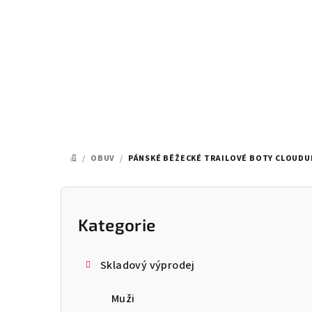
Přejít
na
obsah
/
OBUV
/
PÁNSKÉ BĚŽECKÉ TRAILOVÉ BOTY CLOUDU
DOMŮ
P
o
Kategorie
Přeskočit
kategorie
s
Skladový výprodej
t
Muži
r