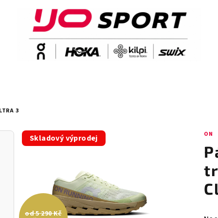
LTRA 3
ON
Skladový výprodej
P
t
C
od 5 290 Kč