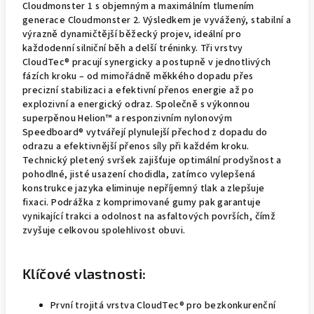
Cloudmonster 1 s objemným a maximálním tlumením
generace Cloudmonster 2. Výsledkem je vyvážený, stabilní a
výrazně dynamičtější běžecký projev, ideální pro
každodenní silniční běh a delší tréninky. Tři vrstvy
CloudTec® pracují synergicky a postupně v jednotlivých
fázích kroku – od mimořádně měkkého dopadu přes
precizní stabilizaci a efektivní přenos energie až po
explozivní a energický odraz. Společně s výkonnou
superpěnou Helion™ a responzivním nylonovým
Speedboard® vytvářejí plynulejší přechod z dopadu do
odrazu a efektivnější přenos síly při každém kroku.
Technický pletený svršek zajišťuje optimální prodyšnost a
pohodlné, jisté usazení chodidla, zatímco vylepšená
konstrukce jazyka eliminuje nepříjemný tlak a zlepšuje
fixaci. Podrážka z komprimované gumy pak garantuje
vynikající trakci a odolnost na asfaltových površích, čímž
zvyšuje celkovou spolehlivost obuvi.
Klíčové vlastnosti:
První trojitá vrstva CloudTec® pro bezkonkurenční