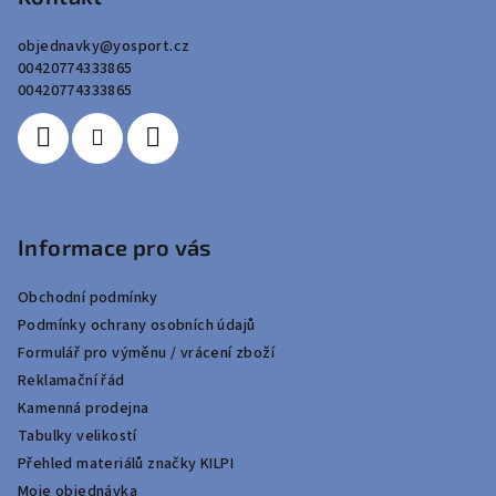
a
objednavky
@
yosport.cz
t
00420774333865
í
00420774333865
Informace pro vás
Obchodní podmínky
Podmínky ochrany osobních údajů
Formulář pro výměnu / vrácení zboží
Reklamační řád
Kamenná prodejna
Tabulky velikostí
Přehled materiálů značky KILPI
Moje objednávka