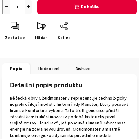
−
+
Do košíku
Zeptat se
Hlídat
Sdílet
Popis
Hodnocení
Diskuze
Detailní popis produktu
Běžecká obuv Cloudmonster 3 reprezentuje technologicky
nejpokročilejší model v historii řady Monster, který posouvá
hranice komfortu a výkonu. Tato třetí generace přináší
zásadní konstrukční inovaci v podobě historicky první
trojité vrstvy CloudTec®, jež posouvá tlumení i návratnost
energie na zcela novou úroveň. Cloudmonster 3 mistrně
kombinuje energickou dynamiku původního modelu