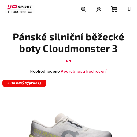
Přejít
na
obsah
Nákupní
Hledat
Přihlášení
Pánské silniční běžecké
košík
boty Cloudmonster 3
ON
Průměrné
Neohodnoceno
Podrobnosti hodnocení
hodnocení
Skladový výprodej
produktu
je
0,0
z
5
hvězdiček.