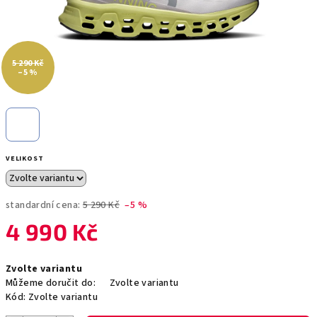
5 290 Kč
–5 %
VELIKOST
standardní cena:
5 290 Kč
–5 %
4 990 Kč
Měrná
Zvolte variantu
cena:
Můžeme doručit do:
Zvolte variantu
Kód:
Zvolte variantu