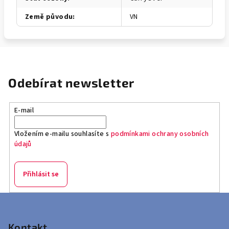
Země původu
:
VN
Odebírat newsletter
E-mail
Vložením e-mailu souhlasíte s
podmínkami ochrany osobních
údajů
Přihlásit se
Z
á
p
Kontakt