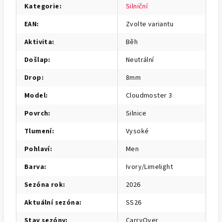
Kategorie
:
Silniční
EAN
:
Zvolte variantu
Aktivita
:
Běh
Došlap
:
Neutrální
Drop
:
8mm
Model
:
Cloudmoster 3
Povrch
:
Silnice
Tlumení
:
Vysoké
Pohlaví
:
Men
Barva
:
Ivory/Limelight
Sezóna rok
:
2026
Aktuální sezóna
:
SS26
Stav sezóny
:
CarryOver