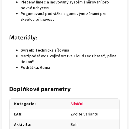
Pletený límec a inovovaný systém šněrování pro
pevné uchycení
Pogumovaná podrážka s gumovými zónami pro
skvělou přilnavost
Materiály:
Svršek: Technická síťovina
Mezipodešev: Dvojitá vrstva CloudTec Phase®, pěna
Helion™
Podrážka: Guma
Doplňkové parametry
Kategorie
:
Silniční
EAN
:
Zvolte variantu
Aktivita
:
Běh