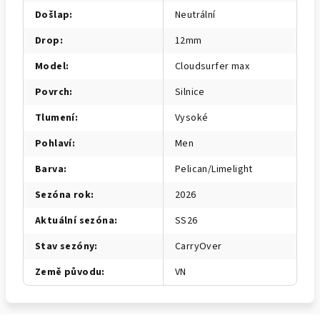
Došlap
:
Neutrální
Drop
:
12mm
Model
:
Cloudsurfer max
Povrch
:
Silnice
Tlumení
:
Vysoké
Pohlaví
:
Men
Barva
:
Pelican/Limelight
Sezóna rok
:
2026
Aktuální sezóna
:
SS26
Stav sezóny
:
CarryOver
Země původu
:
VN