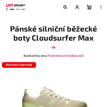
Přejít
na
obsah
Nákupní
Hledat
Přihlášení
Pánské silniční běžecké
košík
boty Cloudsurfer Max
ON
Průměrné
Neohodnoceno
Podrobnosti hodnocení
hodnocení
Skladový výprodej
produktu
je
0,0
z
5
hvězdiček.