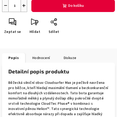
−
+
Do košíku
Zeptat se
Hlídat
Sdílet
Popis
Hodnocení
Diskuze
Detailní popis produktu
Běžecká silniční obuv Cloudsurfer Max je pečlivě navržena
pro běžce, kteří hledají maximální tlumení a bezkonkurenční
komfort na dlouhých vzdálenostech. Tato bota garantuje
mimořádně měkký a plynulý došlap díky pokročilé dvojité
vrstvě technologie CloudTec Phase® v kombinaci s
inovativní pěnou Helion™. Tato synergická technologie
efektivně absorbuje nárazy při dopadu a zajišťuje hladký