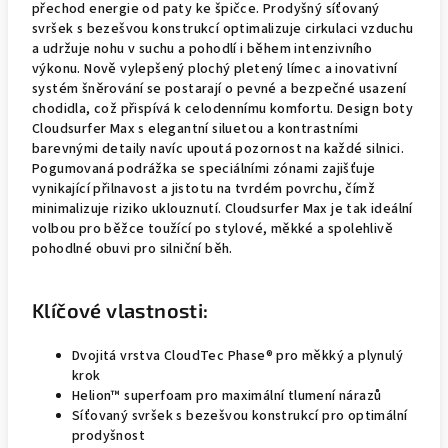
přechod energie od paty ke špičce. Prodyšný síťovaný
svršek s bezešvou konstrukcí optimalizuje cirkulaci vzduchu
a udržuje nohu v suchu a pohodlí i během intenzivního
výkonu. Nově vylepšený plochý pletený límec a inovativní
systém šněrování se postarají o pevné a bezpečné usazení
chodidla, což přispívá k celodennímu komfortu. Design boty
Cloudsurfer Max s elegantní siluetou a kontrastními
barevnými detaily navíc upoutá pozornost na každé silnici.
Pogumovaná podrážka se speciálními zónami zajišťuje
vynikající přilnavost a jistotu na tvrdém povrchu, čímž
minimalizuje riziko uklouznutí. Cloudsurfer Max je tak ideální
volbou pro běžce toužící po stylové, měkké a spolehlivě
pohodlné obuvi pro silniční běh.
Klíčové vlastnosti:
Dvojitá vrstva CloudTec Phase® pro měkký a plynulý
krok
Helion™ superfoam pro maximální tlumení nárazů
Síťovaný svršek s bezešvou konstrukcí pro optimální
prodyšnost