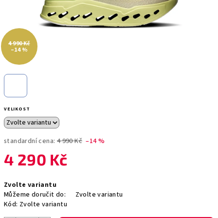
4 990 Kč
–14 %
VELIKOST
standardní cena:
4 990 Kč
–14 %
4 290 Kč
Měrná
Zvolte variantu
cena:
Můžeme doručit do:
Zvolte variantu
Kód:
Zvolte variantu