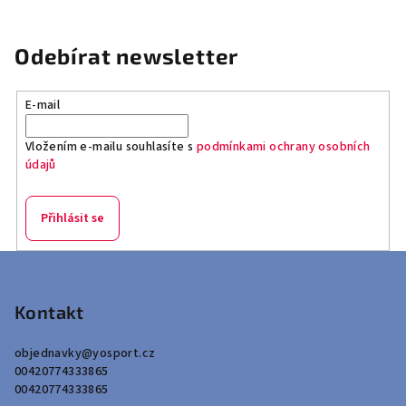
Odebírat newsletter
E-mail
Vložením e-mailu souhlasíte s
podmínkami ochrany osobních
údajů
Přihlásit se
Z
á
p
Kontakt
a
objednavky
@
yosport.cz
t
00420774333865
í
00420774333865