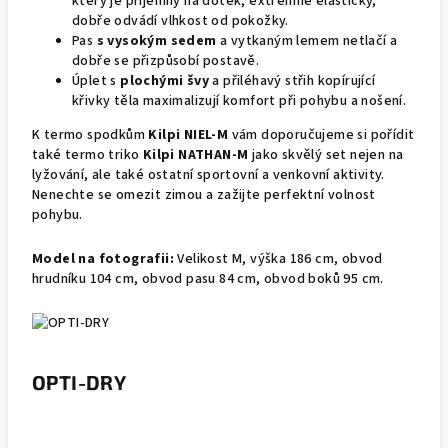
který je příjemný na dotek, extrémně elastický,
dobře odvádí vlhkost od pokožky.
Pas
s vysokým sedem
a vytkaným lemem netlačí a
dobře se přizpůsobí postavě.
Úplet s
plochými švy
a přiléhavý střih kopírující
křivky těla maximalizují komfort při pohybu a nošení.
K termo spodkům
Kilpi NIEL-M
vám doporučujeme si pořídit
také termo triko
Kilpi NATHAN-M
jako skvělý set nejen na
lyžování, ale také ostatní sportovní a venkovní aktivity.
Nenechte se omezit zimou a zažijte perfektní volnost
pohybu.
Model na fotografii:
Velikost M, výška 186 cm, obvod
hrudníku 104 cm, obvod pasu 84 cm, obvod boků 95 cm.
OPTI-DRY