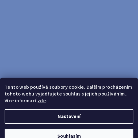
Tento web používá soubory cookie. Dalším procházením
tohoto webu vyjadřujete souhlas s jejich používáním..
Sledovat na Instagramu
Více informací
zde
.
Doprava zdarma od 599 Kč
Nastavení
Copyright 2026
yosport
. Všechna práva vyhrazena.
Upravit
nastavení cookies
Souhlasím