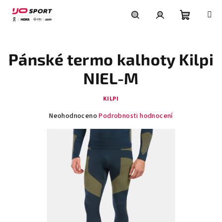
Přejít
na
obsah
Nákupní
Hledat
Přihlášení
Pánské termo kalhoty Kilpi
košík
NIEL-M
KILPI
Průměrné
Neohodnoceno
Podrobnosti hodnocení
hodnocení
produktu
je
0,0
z
5
hvězdiček.