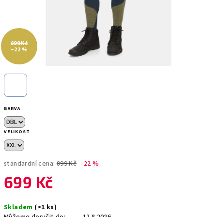
899 Kč
–22 %
BARVA
VELIKOST
standardní cena:
899 Kč
–22 %
699 Kč
Měrná
Skladem
(>1 ks)
cena: