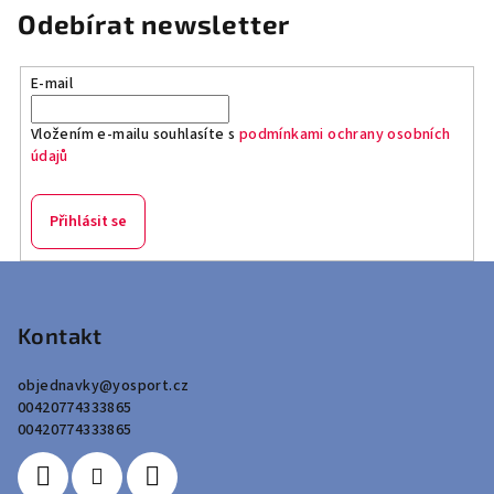
Odebírat newsletter
E-mail
Vložením e-mailu souhlasíte s
podmínkami ochrany osobních
údajů
Přihlásit se
Z
á
p
Kontakt
a
objednavky
@
yosport.cz
t
00420774333865
í
00420774333865