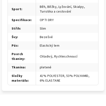
Běh, Běžky, Lyžování, Skialpy,
Sport
:
Turistika a cestování
Specifikace
:
OPTI DRY
Střih
:
Slim
Švy
:
Bezešvé
Pás
:
Elastický lem
Povrch
Chladivý, Rychleschnoucí
tkaniny
:
Tkanina
:
pletené
Složky
41% POLYESTER, 53% POLYAMID,
materiálu
:
6% ELASTANE