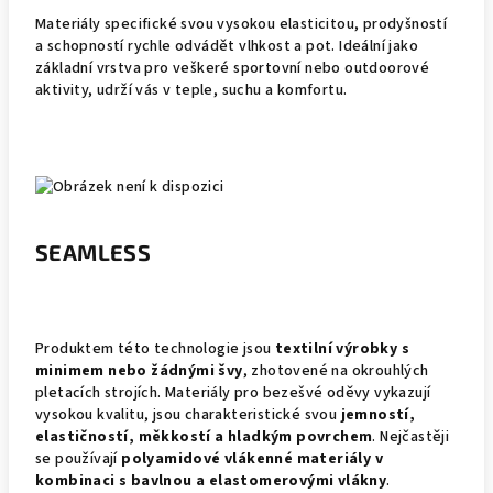
Materiály specifické svou vysokou elasticitou, prodyšností
a schopností rychle odvádět vlhkost a pot. Ideální jako
základní vrstva pro veškeré sportovní nebo outdoorové
aktivity, udrží vás v teple, suchu a komfortu.
SEAMLESS
Produktem této technologie jsou
textilní výrobky s
minimem nebo žádnými švy
, zhotovené na okrouhlých
pletacích strojích. Materiály pro bezešvé oděvy vykazují
vysokou kvalitu, jsou charakteristické svou
jemností,
elastičností, měkkostí a hladkým povrchem
. Nejčastěji
se používají
polyamidové vlákenné materiály v
kombinaci s bavlnou a elastomerovými vlákny
.