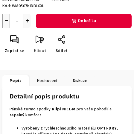
Můžeme doručit do:
12.8.2026
Kód:
WM0507KIDBLXXL
−
+
Do košíku
Zeptat se
Hlídat
Sdílet
Popis
Hodnocení
Diskuze
Detailní popis produktu
Pánské termo spodky
Kilpi NIEL-M
pro vaše pohodlí a
tepelný komfort.
Vyrobeny z rychleschnoucího materiálu
OPTI-DRY
,