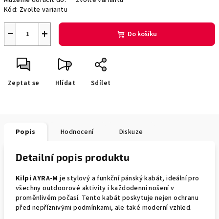
Můžeme doručit do:
Zvolte variantu
Kód:
Zvolte variantu
−
+
Do košíku
Zeptat se
Hlídat
Sdílet
Popis
Hodnocení
Diskuze
Detailní popis produktu
Kilpi AYRA-M
je stylový a funkční pánský kabát, ideální pro
všechny outdoorové aktivity i každodenní nošení v
proměnlivém počasí. Tento kabát poskytuje nejen ochranu
před nepříznivými podmínkami, ale také moderní vzhled.