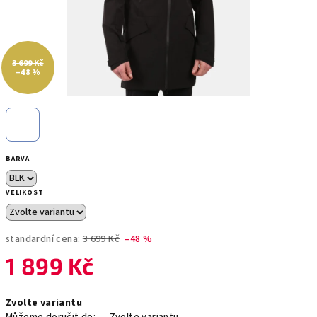
3 699 Kč
–48 %
BARVA
VELIKOST
standardní cena:
3 699 Kč
–48 %
1 899 Kč
Měrná
Zvolte variantu
cena: