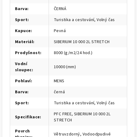
Barva
:
ČERNÁ
Sport
:
Turistika a cestování, Volný čas
Kapuce
:
Pevná
Materiál
:
SIBERIUM 10 000 2L STRETCH
Prodyšnost
:
8000 (g/m2/24 hod.)
Vodní
10000 (mm)
sloupec
:
Pohlaví
:
MENS
Barva
:
černá
Sport
:
Turistika a cestování, Volný čas
PFC FREE, SIBERIUM 10 000 2L
Specifikace
:
STRETCH
Povrch
Větruvzdorný, Vodoodpudivé