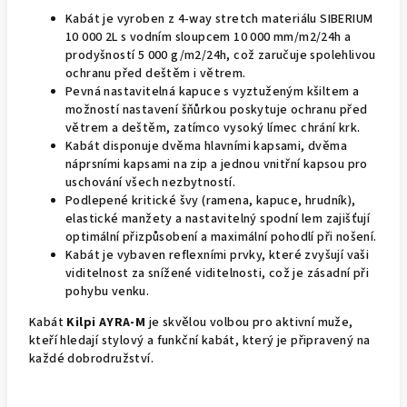
Kabát je vyroben z 4-way stretch materiálu SIBERIUM
10 000 2L s vodním sloupcem 10 000 mm/m2/24h a
prodyšností 5 000 g/m2/24h, což zaručuje spolehlivou
ochranu před deštěm i větrem.
Pevná nastavitelná kapuce s vyztuženým kšiltem a
možností nastavení šňůrkou poskytuje ochranu před
větrem a deštěm, zatímco vysoký límec chrání krk.
Kabát disponuje dvěma hlavními kapsami, dvěma
náprsními kapsami na zip a jednou vnitřní kapsou pro
uschování všech nezbytností.
Podlepené kritické švy (ramena, kapuce, hrudník),
elastické manžety a nastavitelný spodní lem zajišťují
optimální přizpůsobení a maximální pohodlí při nošení.
Kabát je vybaven reflexními prvky, které zvyšují vaši
viditelnost za snížené viditelnosti, což je zásadní při
pohybu venku.
Kabát
Kilpi AYRA-M
je skvělou volbou pro aktivní muže,
kteří hledají stylový a funkční kabát, který je připravený na
každé dobrodružství.