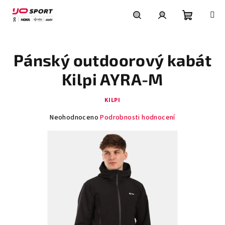
Přejít
na
obsah
Nákupní
Hledat
Přihlášení
Pánský outdoorový kabát
košík
Kilpi AYRA-M
KILPI
Průměrné
Neohodnoceno
Podrobnosti hodnocení
hodnocení
produktu
je
0,0
z
5
hvězdiček.