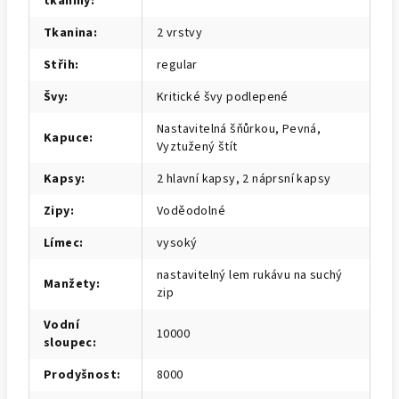
tkaniny
:
Tkanina
:
2 vrstvy
Střih
:
regular
Švy
:
Kritické švy podlepené
Nastavitelná šňůrkou, Pevná,
Kapuce
:
Vyztužený štít
Kapsy
:
2 hlavní kapsy, 2 náprsní kapsy
Zipy
:
Voděodolné
Límec
:
vysoký
nastavitelný lem rukávu na suchý
Manžety
:
zip
Vodní
10000
sloupec
:
Prodyšnost
:
8000