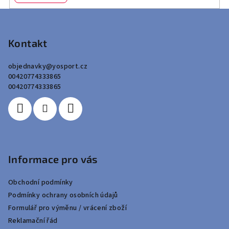
Z
á
p
Kontakt
a
objednavky
@
yosport.cz
t
00420774333865
í
00420774333865
Informace pro vás
Obchodní podmínky
Podmínky ochrany osobních údajů
Formulář pro výměnu / vrácení zboží
Reklamační řád