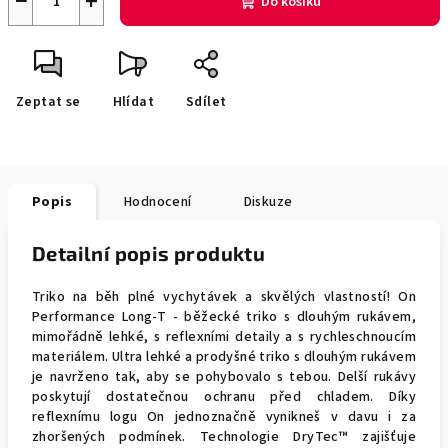
−
+
Do košíku
Zeptat se
Hlídat
Sdílet
Popis
Hodnocení
Diskuze
Detailní popis produktu
Triko na běh plné vychytávek a skvělých vlastností! On
Performance Long-T - běžecké triko s dlouhým rukávem,
mimořádně lehké, s reflexními detaily a s rychleschnoucím
materiálem. Ultra lehké a prodyšné triko s dlouhým rukávem
je navrženo tak, aby se pohybovalo s tebou. Delší rukávy
poskytují dostatečnou ochranu před chladem. Díky
reflexnímu logu On jednoznačně vynikneš v davu i za
zhoršených podmínek. Technologie DryTec™ zajišťuje