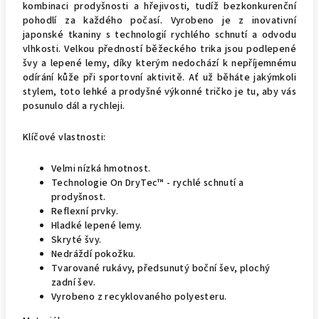
kombinaci prodyšnosti a hřejivosti, tudíž bezkonkurenční
pohodlí za každého počasí. Vyrobeno je z inovativní
japonské tkaniny s technologií rychlého schnutí a odvodu
vlhkosti. Velkou předností běžeckého trika jsou podlepené
švy a lepené lemy, díky kterým nedochází k nepříjemnému
odírání kůže při sportovní aktivitě. Ať už běháte jakýmkoli
stylem, toto lehké a prodyšné výkonné tričko je tu, aby vás
posunulo dál a rychleji.
Klíčové vlastnosti:
Velmi nízká hmotnost.
Technologie On DryTec™ - rychlé schnutí a
prodyšnost.
Reflexní prvky.
Hladké lepené lemy.
Skryté švy.
Nedráždí pokožku.
Tvarované rukávy, předsunutý boční šev, plochý
zadní šev.
Vyrobeno z recyklovaného polyesteru.