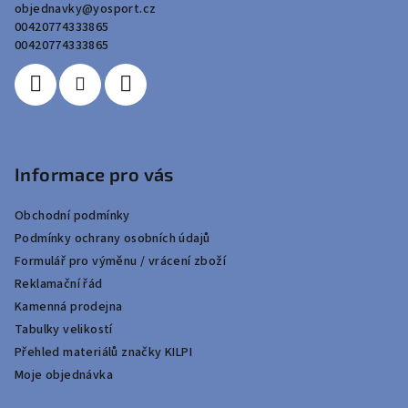
objednavky
@
yosport.cz
t
00420774333865
í
00420774333865
Informace pro vás
Obchodní podmínky
Podmínky ochrany osobních údajů
Formulář pro výměnu / vrácení zboží
Reklamační řád
Kamenná prodejna
Tabulky velikostí
Přehled materiálů značky KILPI
Moje objednávka