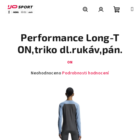
Přejít
na
obsah
Nákupní
Hledat
Přihlášení
Performance Long-T
košík
ON,triko dl.rukáv,pán.
ON
Průměrné
Neohodnoceno
Podrobnosti hodnocení
hodnocení
produktu
je
0,0
z
5
hvězdiček.