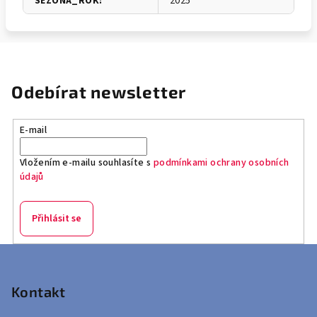
SEZONA_ROK
:
2025
Odebírat newsletter
E-mail
Vložením e-mailu souhlasíte s
podmínkami ochrany osobních
údajů
Přihlásit se
Z
á
p
Kontakt
a