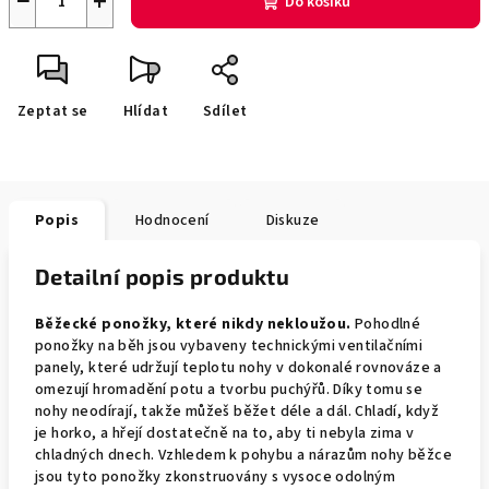
−
+
Do košíku
Zeptat se
Hlídat
Sdílet
Popis
Hodnocení
Diskuze
Detailní popis produktu
Běžecké ponožky, které nikdy nekloužou.
Pohodlné
ponožky na běh jsou vybaveny technickými ventilačními
panely, které udržují teplotu nohy v dokonalé rovnováze a
omezují hromadění potu a tvorbu puchýřů. Díky tomu se
nohy neodírají, takže můžeš běžet déle a dál. Chladí, když
je horko, a hřejí dostatečně na to, aby ti nebyla zima v
chladných dnech. Vzhledem k pohybu a nárazům nohy běžce
jsou tyto ponožky zkonstruovány s vysoce odolným