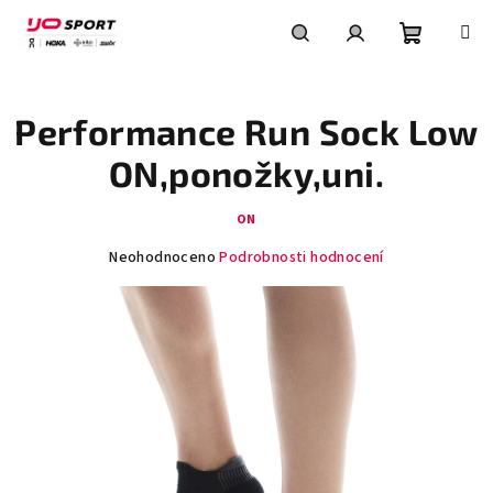
Přejít
na
obsah
Nákupní
Hledat
Přihlášení
Performance Run Sock Low
košík
ON,ponožky,uni.
ON
Průměrné
Neohodnoceno
Podrobnosti hodnocení
hodnocení
produktu
je
0,0
z
5
hvězdiček.