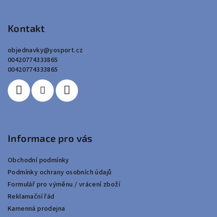
Z
á
p
Kontakt
a
objednavky
@
yosport.cz
t
00420774333865
í
00420774333865
Informace pro vás
Obchodní podmínky
Podmínky ochrany osobních údajů
Formulář pro výměnu / vrácení zboží
Reklamační řád
Kamenná prodejna