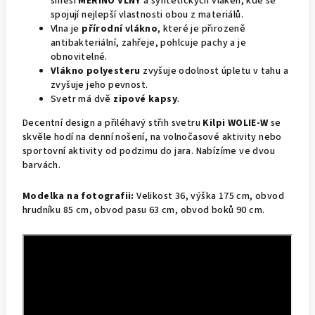
směsi
MERINO VLNY
a syntetických vláken, kde se
spojují nejlepší vlastnosti obou z materiálů.
Vlna je
přírodní vlákno
, které je přirozeně
antibakteriální, zahřeje, pohlcuje pachy a je
obnovitelné.
Vlákno polyesteru
zvyšuje odolnost úpletu v tahu a
zvyšuje jeho pevnost.
Svetr má dvě
zipové kapsy
.
Decentní design a přiléhavý střih svetru
Kilpi WOLIE-W
se
skvěle hodí na denní nošení, na volnočasové aktivity nebo
sportovní aktivity od podzimu do jara. Nabízíme ve dvou
barvách.
Modelka na fotografii:
Velikost 36, výška 175 cm, obvod
hrudníku 85 cm, obvod pasu 63 cm, obvod boků 90 cm.