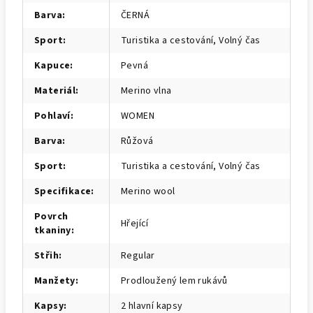
Barva
:
ČERNÁ
Sport
:
Turistika a cestování, Volný čas
Kapuce
:
Pevná
Materiál
:
Merino vlna
Pohlaví
:
WOMEN
Barva
:
Růžová
Sport
:
Turistika a cestování, Volný čas
Specifikace
:
Merino wool
Povrch
Hřející
tkaniny
:
Střih
:
Regular
Manžety
:
Prodloužený lem rukávů
Kapsy
:
2 hlavní kapsy