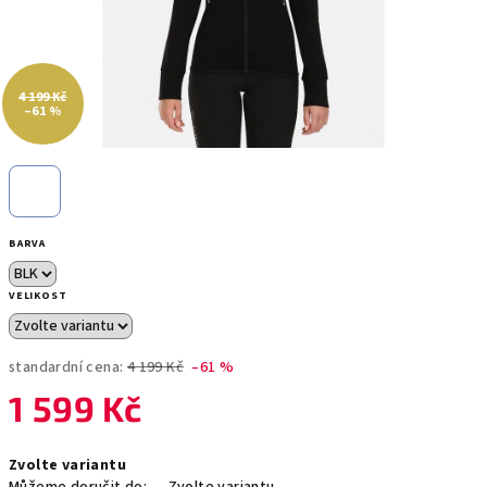
4 199 Kč
–61 %
BARVA
VELIKOST
standardní cena:
4 199 Kč
–61 %
1 599 Kč
Měrná
Zvolte variantu
cena: