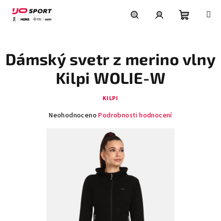
Přejít
na
obsah
Nákupní
Hledat
Přihlášení
Dámský svetr z merino vlny
košík
Kilpi WOLIE-W
KILPI
Průměrné
Neohodnoceno
Podrobnosti hodnocení
hodnocení
produktu
je
0,0
z
5
hvězdiček.