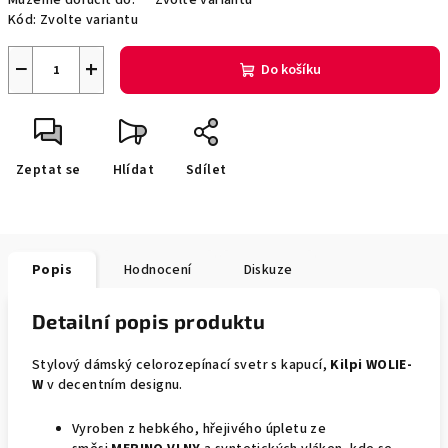
Můžeme doručit do:
Zvolte variantu
Kód:
Zvolte variantu
−
+
Do košíku
Zeptat se
Hlídat
Sdílet
Popis
Hodnocení
Diskuze
Detailní popis produktu
Stylový dámský celorozepínací svetr s kapucí,
Kilpi WOLIE-
W
v decentním designu.
Vyroben z hebkého, hřejivého úpletu ze