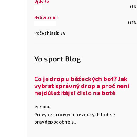
Ujde to
(8%
Nelíbí se mi
(24%
Počet hlasů:
38
Yo sport Blog
Co je drop u běžeckých bot? Jak
vybrat správný drop a proč není
nejdůležitější číslo na botě
29.7.2026
Při výběru nových běžeckých bot se
pravděpodobně s...