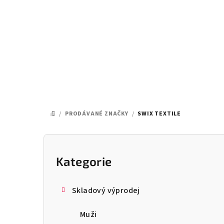
Přejít
na
obsah
/
PRODÁVANÉ ZNAČKY
/
SWIX TEXTILE
DOMŮ
P
o
Kategorie
Přeskočit
kategorie
s
Skladový výprodej
t
Muži
r