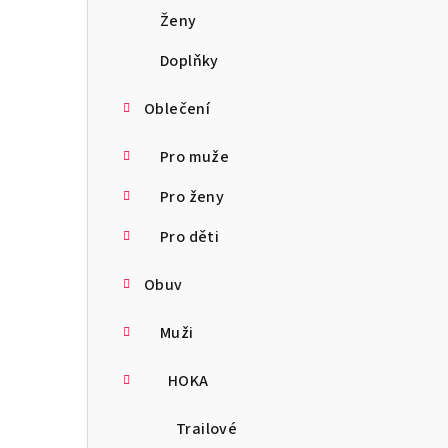
a
Ženy
n
Doplňky
n
Oblečení
í
Pro muže
p
Pro ženy
a
Pro děti
n
Obuv
e
l
Muži
HOKA
Trailové