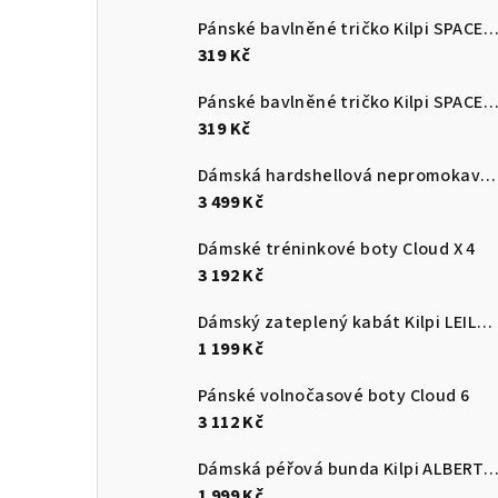
Pánské bavlněné tričko Kilpi SPACER
319 Kč
Pánské bavlněné tričko Kilpi SPACER
319 Kč
Dámská hardshellová nepromokavá bunda Kilpi MAMBA-W
3 499 Kč
Dámské tréninkové boty Cloud X 4
3 192 Kč
Dámský zateplený kabát Kilpi LEILA-W
1 199 Kč
Pánské volnočasové boty Cloud 6
3 112 Kč
Dámská péřová bunda Kilpi ALBERT
1 999 Kč