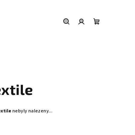
Hledat
Přihlášení
Nákupní
košík
xtile
xtile
nebyly nalezeny...