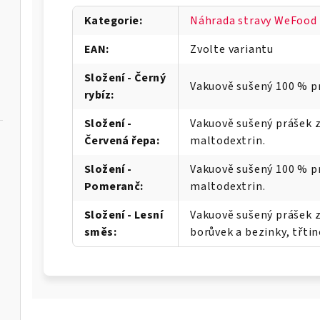
Kategorie
:
Náhrada stravy WeFood
EAN
:
Zvolte variantu
Složení - Černý
Vakuově sušený 100 % pr
rybíz
:
Složení -
Vakuově sušený prášek z
Červená řepa
:
maltodextrin.
Složení -
Vakuově sušený 100 % p
Pomeranč
:
maltodextrin.
Složení - Lesní
Vakuově sušený prášek z
směs
:
borůvek a bezinky, třtin
BALEO-M
M