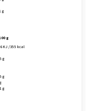
1 g
100 g
86 KJ /355 kcal
5 g
g
g
5 g
g
1 g