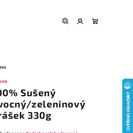
Hledat
Přihlášení
Nákupní
košík
30G
OOD
00% Sušený
vocný/zeleninový
rášek 330g