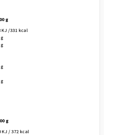
00 g
8 KJ /331 kcal
 g
 g
 g
 g
00 g
0 KJ / 372 kcal