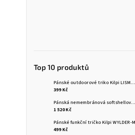
Top 10 produktů
Pánské outdoorové triko Kilpi LISMAIN-M
399 Kč
Pánská nemembránová softshellová běžecká bunda Kilpi 
1 520 Kč
Pánské funkční tričko Kilpi WYLDER-
499 Kč