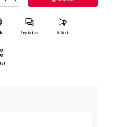
sk
Zeptat se
Hlídat
let
e