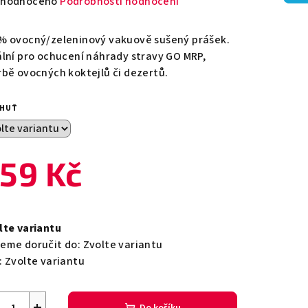
měrné
hodnoceno
Podrobnosti hodnocení
nocení
duktu
% ovocný/zeleninový vakuově sušený prášek.
ální pro ochucení náhrady stravy GO MRP,
rbě ovocných koktejlů či dezertů.
CHUŤ
zdiček.
59 Kč
ná
a:
lte variantu
eme doručit do:
Zvolte variantu
:
Zvolte variantu
+
Do košíku