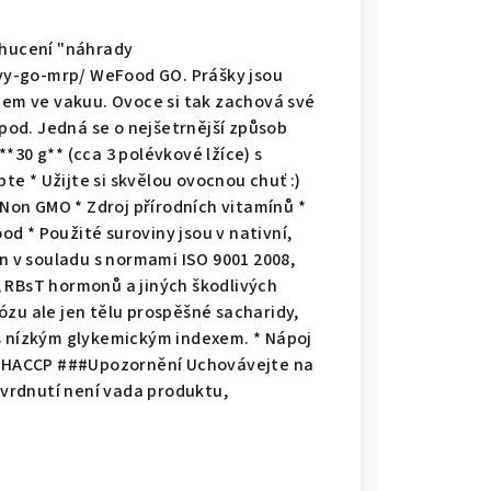
chucení "náhrady
y-go-mrp/ WeFood GO. Prášky jsou
azem ve vakuu. Ovoce si tak zachová své
apod. Jedná se o nejšetrnější způsob
*30 g** (cca 3 polévkové lžíce) s
e * Užijte si skvělou ovocnou chuť :)
 Non GMO * Zdroj přírodních vitamínů *
d * Použité suroviny jsou v nativní,
en v souladu s normami ISO 9001 2008,
 RBsT hormonů a jiných škodlivých
ózu ale jen tělu prospěšné sacharidy,
s nízkým glykemickým indexem. * Nápoj
 a HACCP ###Upozornění Uchovávejte na
vrdnutí není vada produktu,