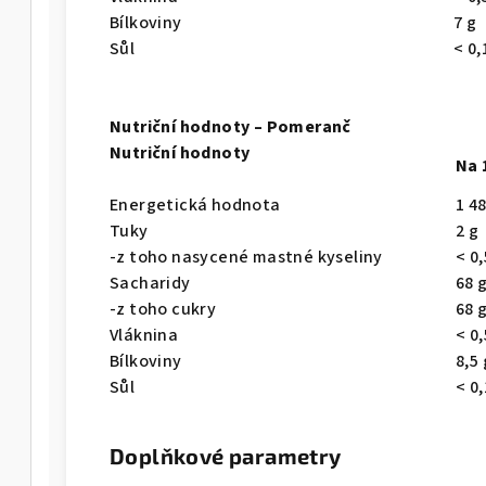
Bílkoviny
7 g
Sůl
< 0,
Nutriční hodnoty – Pomeranč
Nutriční hodnoty
Na 
Energetická hodnota
1 4
Tuky
2 g
-z toho nasycené mastné kyseliny
< 0,
Sacharidy
68 
-z toho cukry
68 
Vláknina
< 0,
Bílkoviny
8,5 
Sůl
< 0,
Doplňkové parametry