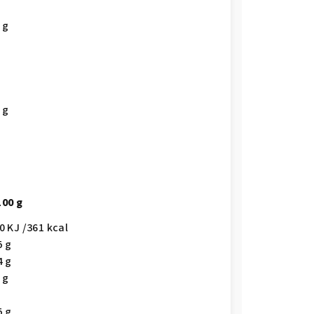
 g
 g
100 g
0 KJ /361 kcal
5 g
4 g
 g
5 g