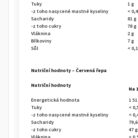
Tuky
1 g
-z toho nasycené mastné kyseliny
< 0,4
Sacharidy
81 g
-z toho cukry
78 g
Vláknina
2 g
Bílkoviny
7 g
Sůl
< 0,1
Nutriční hodnoty – Červená řepa
Nutriční hodnoty
Na 
Energetická hodnota
1 51
Tuky
< 0,
-z toho nasycené mastné kyseliny
< 0,
Sacharidy
79,6
-z toho cukry
47 g
Vláknina
< 0,