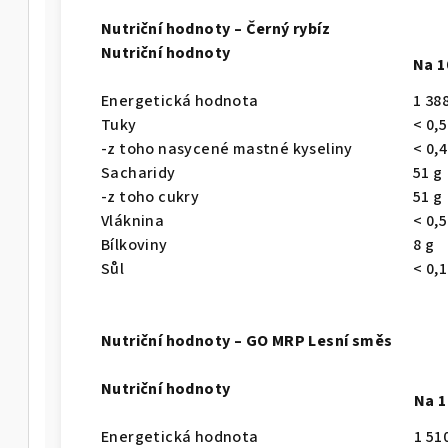
Nutriční hodnoty – Černý rybíz
Nutriční hodnoty
Na 1
Energetická hodnota
1 38
Tuky
< 0,5
-z toho nasycené mastné kyseliny
< 0,4
Sacharidy
51 g
-z toho cukry
51 g
Vláknina
< 0,5
Bílkoviny
8 g
Sůl
< 0,1
Nutriční hodnoty – GO MRP Lesní směs
Nutriční hodnoty
Na 1
Energetická hodnota
1 51