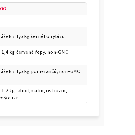
 GO
ášek z 1,6 kg černého rybízu.
 1,4 kg červené řepy, non-GMO
rášek z 1,5 kg pomerančů, non-GMO
 1,2 kg jahod,malin, ostružin,
ový cukr.