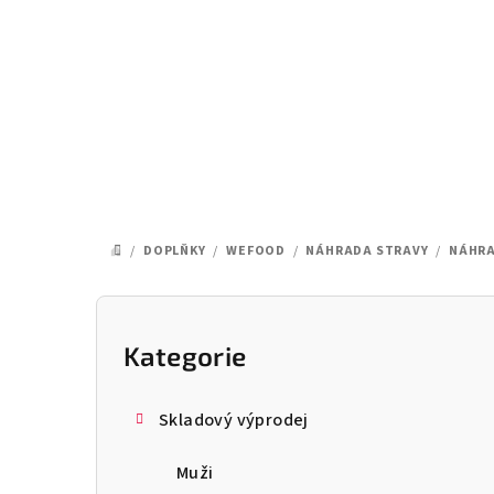
Přejít
na
obsah
/
DOPLŇKY
/
WEFOOD
/
NÁHRADA STRAVY
/
NÁHRA
DOMŮ
P
o
Kategorie
Přeskočit
kategorie
s
Skladový výprodej
t
Muži
r