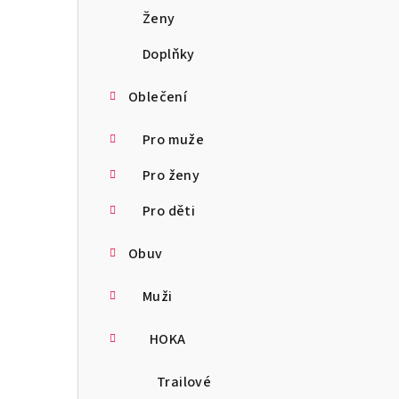
a
Ženy
n
Doplňky
n
Oblečení
í
Pro muže
p
Pro ženy
a
Pro děti
n
Obuv
e
l
Muži
HOKA
Trailové