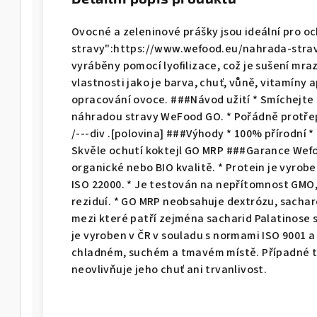
Ovocné a zeleninové prášky jsou ideální pro o
stravy":https://www.wefood.eu/nahrada-strav
vyráběny pomocí lyofilizace, což je sušení mr
vlastnosti jako je barva, chuť, vůně, vitamíny 
opracování ovoce. ###Návod užití * Smíchejte *
náhradou stravy WeFood GO. * Pořádně protřept
/---div .[polovina] ###Výhody * 100% přírodní *
Skvěle ochutí koktejl GO MRP ###Garance Wefoo
organické nebo BIO kvalitě. * Protein je vyrob
ISO 22000. * Je testován na nepřítomnost GMO,
reziduí. * GO MRP neobsahuje dextrózu, sachar
mezi které patří zejména sacharid Palatinose 
je vyroben v ČR v souladu s normami ISO 9001
chladném, suchém a tmavém místě. Případné t
neovlivňuje jeho chuť ani trvanlivost.