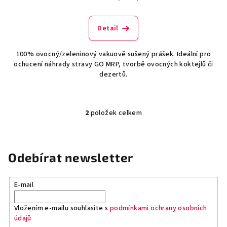
Detail
100% ovocný/zeleninový vakuově sušený prášek. Ideální pro
ochucení náhrady stravy GO MRP, tvorbě ovocných koktejlů či
dezertů.
2
položek celkem
O
v
l
á
Odebírat newsletter
d
a
E-mail
c
í
Vložením e-mailu souhlasíte s
podmínkami ochrany osobních
p
údajů
r