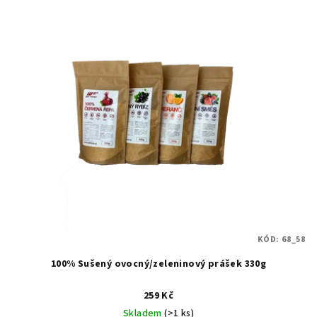
KÓD:
68_58
100% Sušený ovocný/zeleninový prášek 330g
259 Kč
Skladem
(>1 ks)