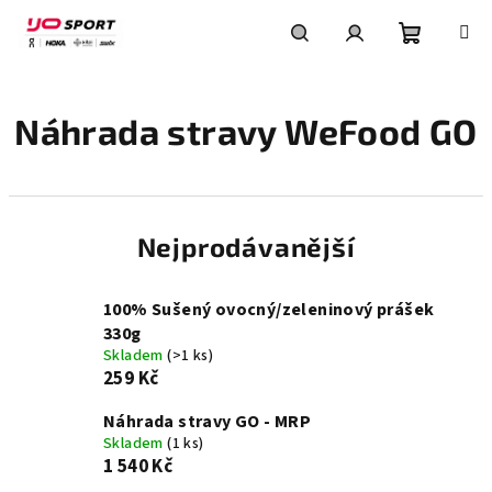
Přejít
na
obsah
Nákupní
Hledat
Přihlášení
Náhrada stravy WeFood GO
košík
Nejprodávanější
100% Sušený ovocný/zeleninový prášek
330g
Skladem
(>1 ks)
259 Kč
Náhrada stravy GO - MRP
Skladem
(1 ks)
1 540 Kč