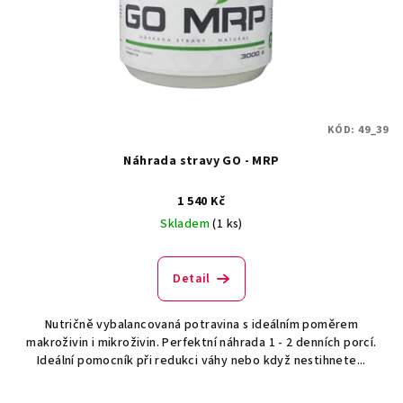
o
d
u
k
t
KÓD:
49_39
ů
Náhrada stravy GO - MRP
1 540 Kč
Skladem
(1 ks)
Detail
Nutričně vybalancovaná potravina s ideálním poměrem
makroživin i mikroživin. Perfektní náhrada 1 - 2 denních porcí.
Ideální pomocník při redukci váhy nebo když nestihnete...