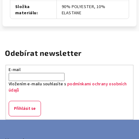
Složka
90% POLYESTER, 10%
materiálu
:
ELASTANE
Odebírat newsletter
E-mail
Vložením e-mailu souhlasíte s
podmínkami ochrany osobních
údajů
Přihlásit se
Z
á