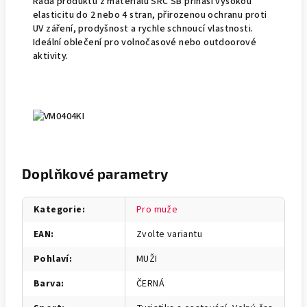
Řada produktů z materiálu SRC SB přináší vysokou
elasticitu do 2 nebo 4 stran, přirozenou ochranu proti
UV záření, prodyšnost a rychle schnoucí vlastnosti.
Ideální oblečení pro volnočasové nebo outdoorové
aktivity.
Doplňkové parametry
Kategorie
:
Pro muže
EAN
:
Zvolte variantu
Pohlaví
:
MUŽI
Barva
:
ČERNÁ