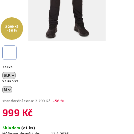
2 299 Kč
–56 %
BARVA
VELIKOST
standardní cena:
2 299 Kč
–56 %
999 Kč
Měrná
Skladem
(>1 ks)
cena: