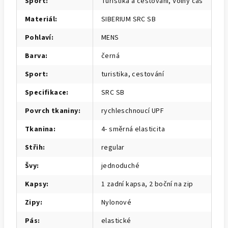
Sport
:
Turistika a cestování, Volný čas
Materiál
:
SIBERIUM SRC SB
Pohlaví
:
MENS
Barva
:
černá
Sport
:
turistika, cestování
Specifikace
:
SRC SB
Povrch tkaniny
:
rychleschnoucí UPF
Tkanina
:
4- směrná elasticita
Střih
:
regular
Švy
:
jednoduché
Kapsy
:
1 zadní kapsa, 2 boční na zip
Zipy
:
Nylonové
Pás
:
elastické