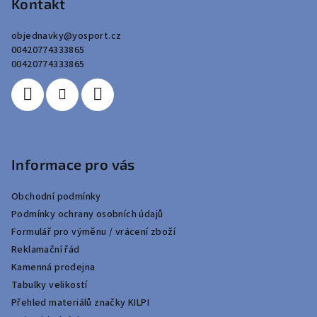
p
Kontakt
a
objednavky
@
yosport.cz
t
00420774333865
í
00420774333865
Informace pro vás
Obchodní podmínky
Podmínky ochrany osobních údajů
Formulář pro výměnu / vrácení zboží
Reklamační řád
Kamenná prodejna
Tabulky velikostí
Přehled materiálů značky KILPI