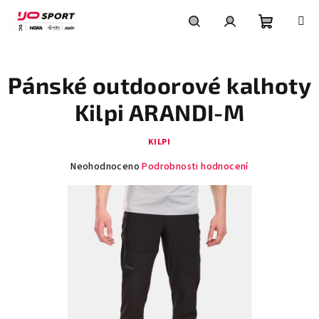
Přejít
na
obsah
Nákupní
Hledat
Přihlášení
Pánské outdoorové kalhoty
košík
Kilpi ARANDI-M
KILPI
Průměrné
Neohodnoceno
Podrobnosti hodnocení
hodnocení
produktu
je
0,0
z
5
hvězdiček.