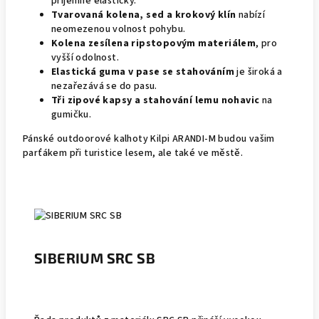
příjemně elastický.
Tvarovaná kolena, sed a krokový klín
nabízí
neomezenou volnost pohybu.
Kolena zesílena ripstopovým materiálem
, pro
vyšší odolnost.
Elastická guma v pase se stahováním
je široká a
nezařezává se do pasu.
Tři zipové kapsy a stahování lemu nohavic
na
gumičku.
Pánské outdoorové kalhoty Kilpi ARANDI-M budou vašim
parťákem při turistice lesem, ale také ve městě.
SIBERIUM SRC SB