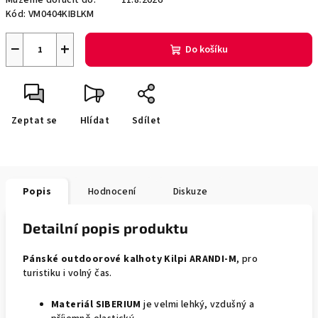
Můžeme doručit do:
11.8.2026
Kód:
VM0404KIBLKM
−
+
Do košíku
Zeptat se
Hlídat
Sdílet
Popis
Hodnocení
Diskuze
Detailní popis produktu
Pánské outdoorové kalhoty Kilpi ARANDI-M
, pro
turistiku i volný čas.
Materiál SIBERIUM
je velmi lehký, vzdušný a