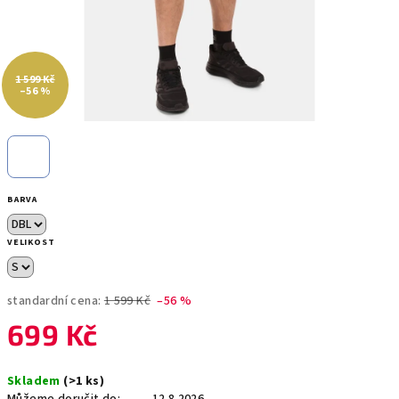
1 599 Kč
–56 %
BARVA
VELIKOST
standardní cena:
1 599 Kč
–56 %
699 Kč
Měrná
Skladem
(>1 ks)
cena: