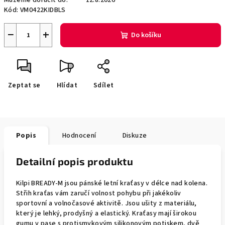
Můžeme doručit do:
12.8.2026
Kód:
VM0422KIDBLS
−
+
Do košíku
Zeptat se
Hlídat
Sdílet
Popis
Hodnocení
Diskuze
Detailní popis produktu
Kilpi BREADY-M jsou pánské letní kraťasy v délce nad kolena.
Střih kraťas vám zaručí volnost pohybu při jakékoliv
sportovní a volnočasové aktivitě. Jsou ušity z materiálu,
který je lehký, prodyšný a elastický. Kraťasy mají širokou
gumu v pase s protismykovým silikonovým potiskem, dvě