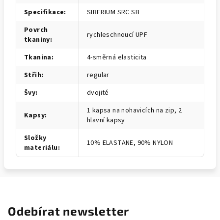
Specifikace
:
SIBERIUM SRC SB
Povrch
rychleschnoucí UPF
tkaniny
:
Tkanina
:
4-směrná elasticita
Střih
:
regular
Švy
:
dvojité
1 kapsa na nohavicích na zip, 2
Kapsy
:
hlavní kapsy
Složky
10% ELASTANE, 90% NYLON
materiálu
:
Odebírat newsletter