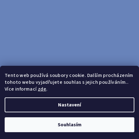
Tento web používá soubory cookie. Dalším procházením
tohoto webu vyjadřujete souhlas s jejich používáním..
Sledovat na Instagramu
Více informací
zde
.
Doprava zdarma od 599 Kč
Nastavení
Copyright 2026
yosport
. Všechna práva vyhrazena.
Upravit
nastavení cookies
Souhlasím
Vytvořil Shoptet