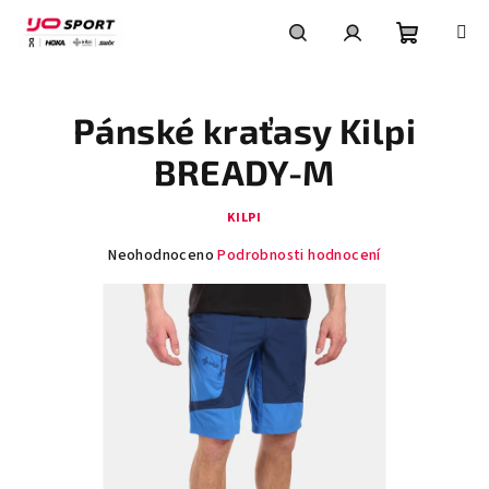
Přejít
na
obsah
Nákupní
Hledat
Přihlášení
Pánské kraťasy Kilpi
košík
BREADY-M
KILPI
Průměrné
Neohodnoceno
Podrobnosti hodnocení
hodnocení
produktu
je
0,0
z
5
hvězdiček.