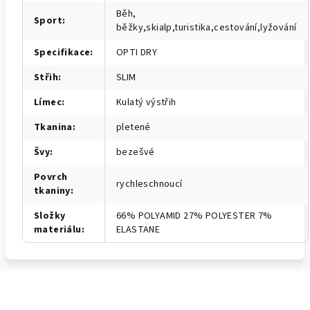
Běh,
Sport
:
běžky,skialp,turistika,cestování,lyžování
Specifikace
:
OPTI DRY
Střih
:
SLIM
Límec
:
Kulatý výstřih
Tkanina
:
pletené
Švy
:
bezešvé
Povrch
rychleschnoucí
tkaniny
:
Složky
66% POLYAMID 27% POLYESTER 7%
materiálu
:
ELASTANE