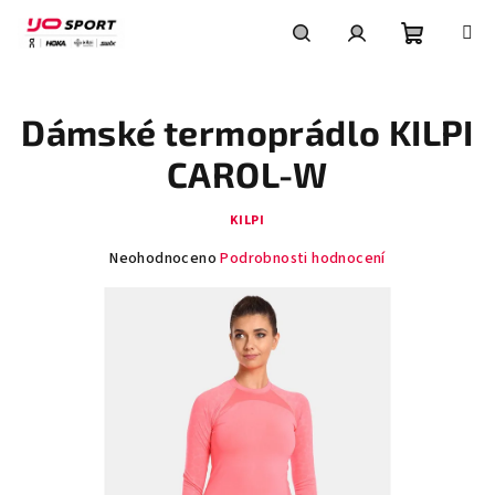
Přejít
na
obsah
Nákupní
Hledat
Přihlášení
Dámské termoprádlo KILPI
košík
CAROL-W
KILPI
Průměrné
Neohodnoceno
Podrobnosti hodnocení
hodnocení
produktu
je
0,0
z
5
hvězdiček.