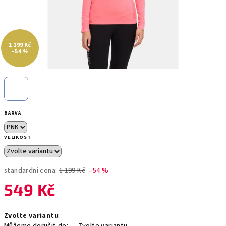
1 199 Kč
–54 %
BARVA
VELIKOST
standardní cena:
1 199 Kč
–54 %
549 Kč
Měrná
Zvolte variantu
cena: