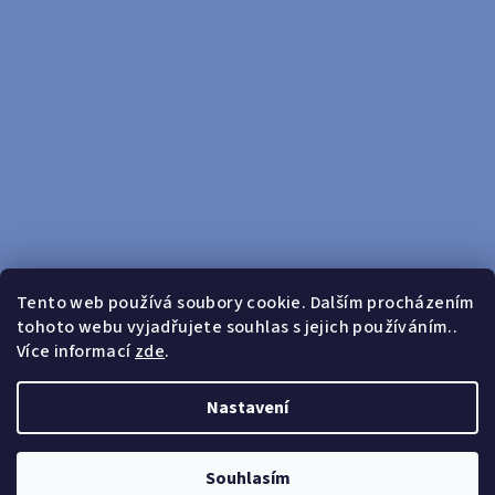
Tento web používá soubory cookie. Dalším procházením
tohoto webu vyjadřujete souhlas s jejich používáním..
Sledovat na Instagramu
Více informací
zde
.
Doprava zdarma od 599 Kč
Nastavení
Copyright 2026
yosport
. Všechna práva vyhrazena.
Upravit
nastavení cookies
Souhlasím