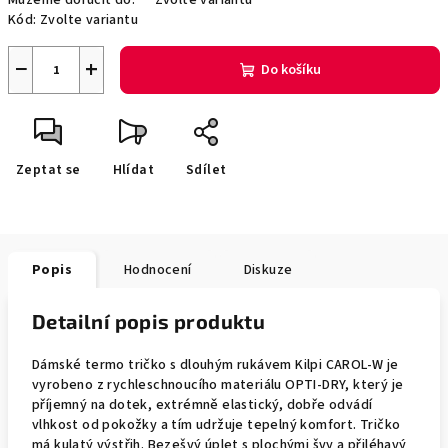
Můžeme doručit do:
Zvolte variantu
Kód:
Zvolte variantu
−
+
Do košíku
Zeptat se
Hlídat
Sdílet
Popis
Hodnocení
Diskuze
Detailní popis produktu
Dámské termo tričko s dlouhým rukávem Kilpi CAROL-W je
vyrobeno z rychleschnoucího materiálu OPTI-DRY, který je
příjemný na dotek, extrémně elastický, dobře odvádí
vlhkost od pokožky a tím udržuje tepelný komfort. Tričko
má kulatý výstřih. Bezešvý úplet s plochými švy a přiléhavý