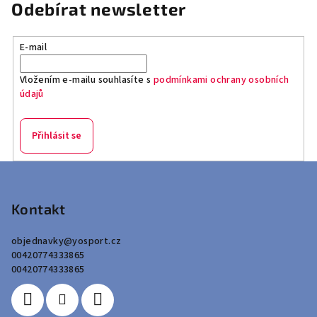
Odebírat newsletter
E-mail
Vložením e-mailu souhlasíte s
podmínkami ochrany osobních
údajů
Přihlásit se
Z
á
p
Kontakt
a
objednavky
@
yosport.cz
t
00420774333865
í
00420774333865