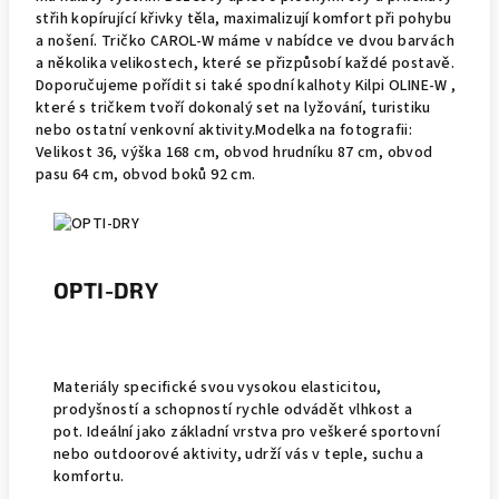
střih kopírující křivky těla, maximalizují komfort při pohybu
a nošení. Tričko CAROL-W máme v nabídce ve dvou barvách
a několika velikostech, které se přizpůsobí každé postavě.
Doporučujeme pořídit si také spodní kalhoty Kilpi OLINE-W ,
které s tričkem tvoří dokonalý set na lyžování, turistiku
nebo ostatní venkovní aktivity.Modelka na fotografii:
Velikost 36, výška 168 cm, obvod hrudníku 87 cm, obvod
pasu 64 cm, obvod boků 92 cm.
OPTI-DRY
Materiály specifické svou vysokou elasticitou,
prodyšností a schopností rychle odvádět vlhkost a
pot. Ideální jako základní vrstva pro veškeré sportovní
nebo outdoorové aktivity, udrží vás v teple, suchu a
komfortu.