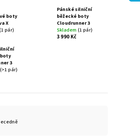
Pánské silniční
vé boty
běžecké boty
va X
Cloudrunner 3
(1 pár)
Skladem
(1 pár)
3 990 Kč
ilniční
 boty
ner 3
(>1 pár)
becedně