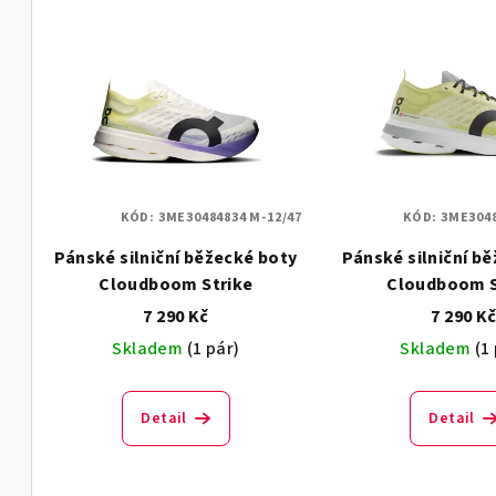
V
e
ý
n
p
í
i
p
s
r
KÓD:
3ME30484834 M-12/47
KÓD:
3ME3048
p
o
Pánské silniční běžecké boty
Pánské silniční b
r
d
Cloudboom Strike
Cloudboom S
o
7 290 Kč
7 290 K
u
Skladem
(1 pár)
Skladem
(1
d
k
u
t
Detail
Detail
k
ů
t