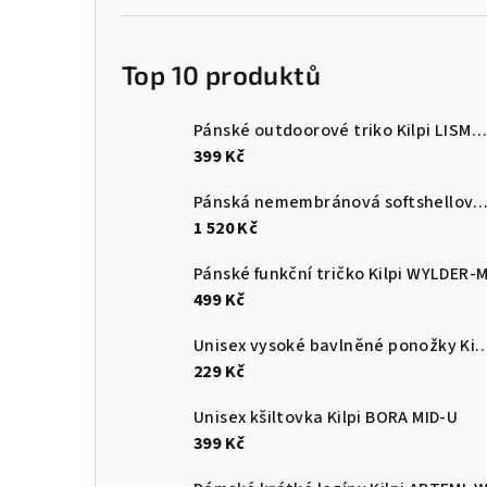
Top 10 produktů
Pánské outdoorové triko Kilpi LISMAIN-M
399 Kč
Pánská nemembránová softshellová běžecká bunda Kilpi 
1 520 Kč
Pánské funkční tričko Kilpi WYLDER-
499 Kč
Unisex vysoké bavlněné ponožky Kilpi 
229 Kč
Unisex kšiltovka Kilpi BORA MID-U
399 Kč