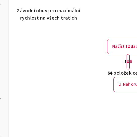
Závodní obuv pro maximální
rychlost na všech tratích
Načíst 12 dal
BALEO-M
S
1
6
t
O
r
64
položek c
v
M
á
Nahor
n
l
k
á
3P PALWAY-U
o
d
v
a
á
c
n
í
í