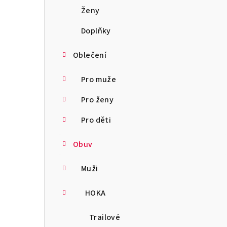
a
Ženy
n
Doplňky
n
Oblečení
í
Pro muže
p
Pro ženy
a
Pro děti
n
Obuv
e
l
Muži
HOKA
Trailové