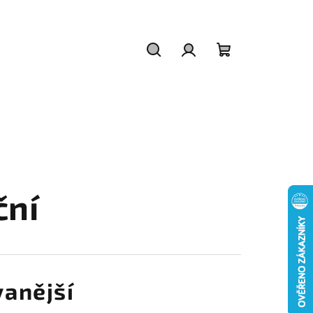
Hledat
Přihlášení
Nákupní
košík
ční
anější