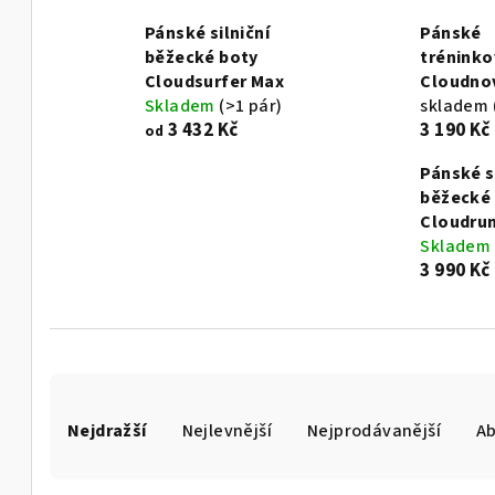
Pánské silniční
Pánské
běžecké boty
tréninko
Cloudsurfer Max
Cloudno
Skladem
(>1 pár)
skladem
3 432 Kč
3 190 Kč
od
Pánské s
běžecké
Cloudrun
Skladem
3 990 Kč
Ř
Nejdražší
Nejlevnější
Nejprodávanější
A
a
z