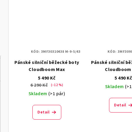
KÓD:
3MF30310438 M-9-5/43
KÓD:
3MF3098
Pánské silniční běžecké boty
Pánské silniční b
Cloudboom Max
Cloudboom 
5 490 Kč
5 490 K
6 290 Kč
(–12 %)
Skladem
(>1
Skladem
(>1 pár)
Detail
Detail