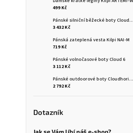
Dámské krátké legíny Kilpi ARTEMI-
499 Kč
Pánské silniční běžecké boty Cloudsurf
3 432 Kč
Pánská zateplená vesta Kilpi NAI-M
719 Kč
Pánské volnočasové boty Cloud 6
3 112 Kč
Pánské outdoorové boty Cloudhori
2 792 Kč
Dotazník
Jak se Vám líbí náš e-shop?