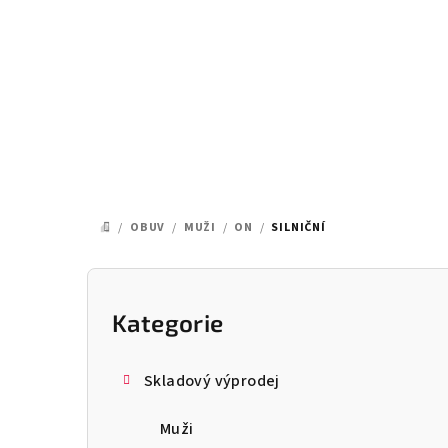
Přejít
na
obsah
/
OBUV
/
MUŽI
/
ON
/
SILNIČNÍ
DOMŮ
P
o
Kategorie
Přeskočit
kategorie
s
Skladový výprodej
t
Muži
r