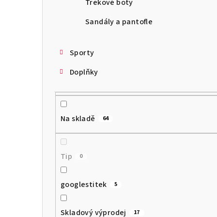
Trekové boty
Sandály a pantofle
Sporty
Doplňky
Na skladě
64
Tip
0
googlestitek
5
Skladový výprodej
17