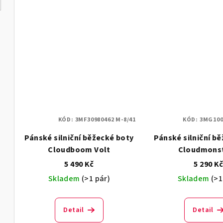
KÓD:
3MF30980462 M-8/41
KÓD:
3MG100
Pánské silniční běžecké boty
Pánské silniční b
Cloudboom Volt
Cloudmonst
5 490 Kč
5 290 K
Skladem
(>1 pár)
Skladem
(>1
Detail
Detail