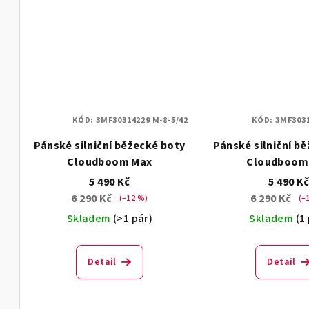
ů
KÓD:
3MF30314229 M-8-5/42
KÓD:
3MF3031
Pánské silniční běžecké boty
Pánské silniční b
Cloudboom Max
Cloudboom
5 490 Kč
5 490 K
6 290 Kč
6 290 Kč
(–12 %)
(–
Skladem
(>1 pár)
Skladem
(1
Detail
Detail