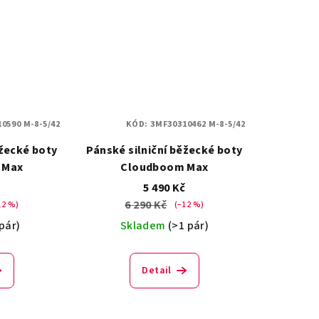
0590 M-8-5/42
KÓD:
3MF30310462 M-8-5/42
ěžecké boty
Pánské silniční běžecké boty
 Max
Cloudboom Max
č
5 490 Kč
6 290 Kč
12 %)
(–12 %)
 pár)
Skladem
(>1 pár)
Detail