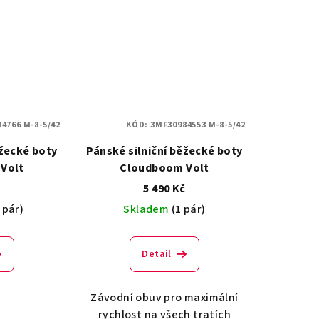
4766 M-8-5/42
KÓD:
3MF30984553 M-8-5/42
ěžecké boty
Pánské silniční běžecké boty
Volt
Cloudboom Volt
č
5 490 Kč
 pár)
Skladem
(1 pár)
Detail
Závodní obuv pro maximální
rychlost na všech tratích