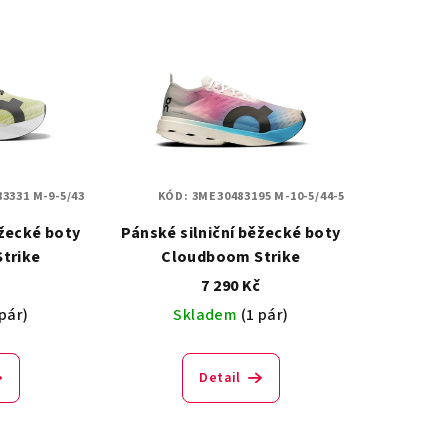
3331 M-9-5/43
KÓD:
3ME30483195 M-10-5/44-5
ěžecké boty
Pánské silniční běžecké boty
trike
Cloudboom Strike
č
7 290 Kč
 pár)
Skladem
(1 pár)
Detail