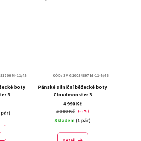
51200 M-11/45
KÓD:
3MG10054897 M-11-5/46
ěžecké boty
Pánské silniční běžecké boty
er 3
Cloudmonster 3
č
4 990 Kč
5 290 Kč
(–5 %)
 pár)
Skladem
(1 pár)
Detail