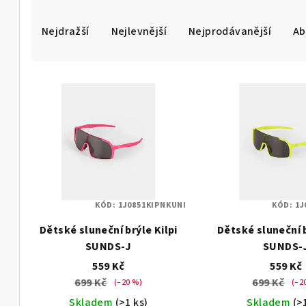
Ř
Nejdražší
Nejlevnější
Nejprodávanější
Ab
a
z
V
e
ý
n
p
í
i
p
s
r
KÓD:
1J0851KIPNKUNI
KÓD:
1J
p
o
Dětské sluneční brýle Kilpi
Dětské sluneční b
r
d
SUNDS-J
SUNDS-
o
559 Kč
559 Kč
u
699 Kč
699 Kč
(–20 %)
(–2
d
k
Skladem
(>1 ks)
Skladem
(>