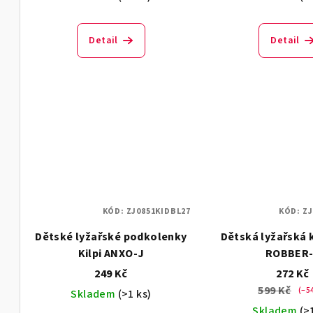
u
t
k
ů
Detail
Detail
t
ů
KÓD:
ZJ0851KIDBL27
KÓD:
ZJ
Dětské lyžařské podkolenky
Dětská lyžařská k
Kilpi ANXO-J
ROBBER
249 Kč
272 Kč
599 Kč
(–5
Skladem
(>1 ks)
Skladem
(>