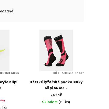
ecedně
0851KILGNUNI
KÓD:
ZJ0851KIPNK27
rýle Kilpi
Dětské lyžařské podkolenky
J
Kilpi ANXO-J
249 Kč
0 %)
Skladem
(>1 ks)
1 ks)