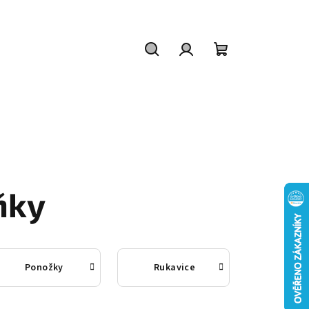
Hledat
Přihlášení
Nákupní
košík
ňky
Ponožky
Rukavice