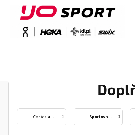
Dopl
Čepice a kukly
Sportovní brýle