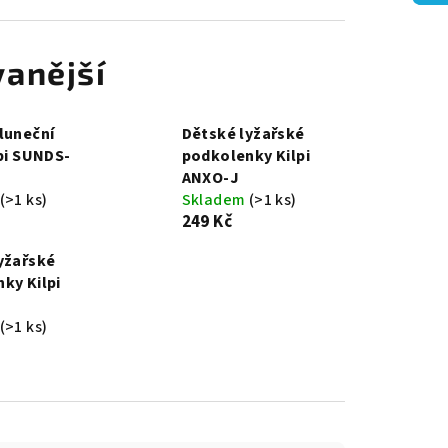
anější
luneční
Dětské lyžařské
lpi SUNDS-
podkolenky Kilpi
ANXO-J
(>1 ks)
Skladem
(>1 ks)
249 Kč
yžařské
ky Kilpi
(>1 ks)