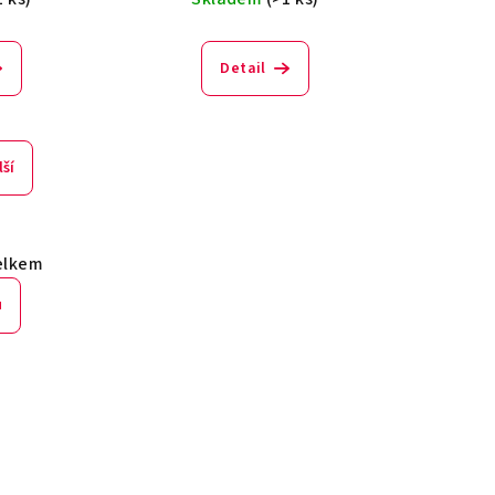
Detail
lší
elkem
u