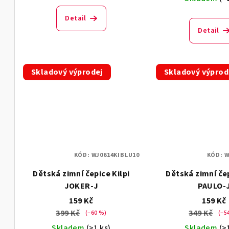
Detail
Detail
Skladový výprodej
Skladový výprod
KÓD:
WJ0614KIBLU10
KÓD:
W
Dětská zimní čepice Kilpi
Dětská zimní čep
JOKER-J
PAULO-
159 Kč
159 Kč
399 Kč
349 Kč
(–60 %)
(–5
Skladem
(>1 ks)
Skladem
(>