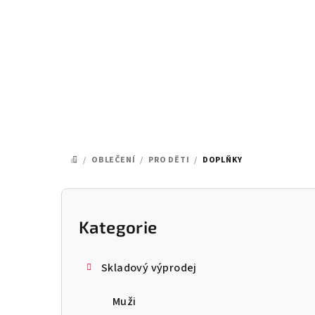
Přejít
na
obsah
/
OBLEČENÍ
/
PRO DĚTI
/
DOPLŇKY
DOMŮ
P
o
Kategorie
Přeskočit
kategorie
s
Skladový výprodej
t
Muži
r