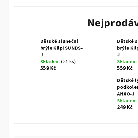
Nejprodáv
Dětské sluneční
Dětské s
brýle Kilpi SUNDS-
brýle Ki
J
J
Skladem
(>1 ks)
Skladem
559 Kč
559 Kč
Dětské l
podkolen
ANXO-J
Skladem
249 Kč