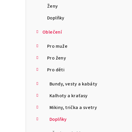
a
Ženy
n
Doplňky
n
Oblečení
í
Pro muže
p
Pro ženy
a
Pro děti
n
Bundy, vesty a kabáty
e
l
Kalhoty a kraťasy
Mikiny, trička a svetry
Doplňky