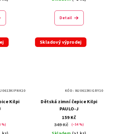
Detail
ej
Skladový výprodej
J0613KIPNK10
KÓD:
WJ0613KIGRY10
ice Kilpi
Dětská zimní čepice Kilpi
J
PAULO-J
159 Kč
349 Kč
4 %)
(–54 %)
1 ks)
Skladem
(>1 ks)