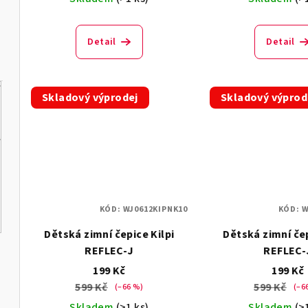
Detail
Detail
Skladový výprodej
Skladový výprod
KÓD:
WJ0612KIPNK10
KÓD:
W
Dětská zimní čepice Kilpi
Dětská zimní čep
REFLEC-J
REFLEC-
199 Kč
199 Kč
599 Kč
599 Kč
(–66 %)
(–6
Skladem
(>1 ks)
Skladem
(>