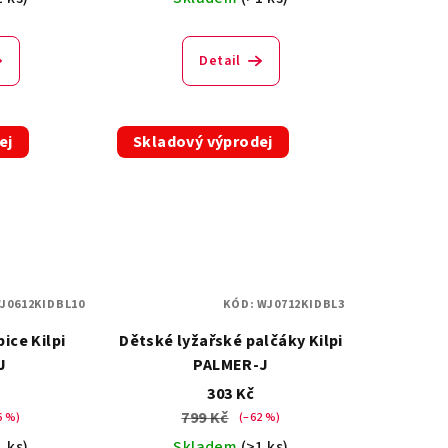
Detail
ej
Skladový výprodej
J0612KIDBL10
KÓD:
WJ0712KIDBL3
ice Kilpi
Dětské lyžařské palčáky Kilpi
J
PALMER-J
303 Kč
799 Kč
6 %)
(–62 %)
1 ks)
Skladem
(>1 ks)