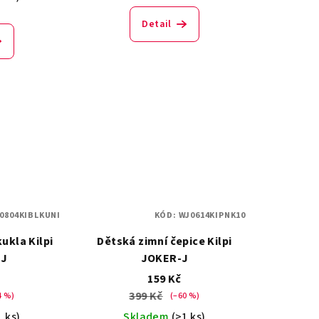
Detail
0804KIBLKUNI
KÓD:
WJ0614KIPNK10
ukla Kilpi
Dětská zimní čepice Kilpi
-J
JOKER-J
159 Kč
399 Kč
4 %)
(–60 %)
1 ks)
Skladem
(>1 ks)