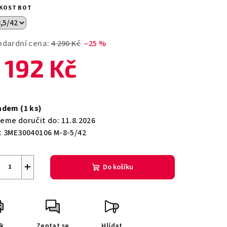
duktu
IKOST BOT
ndardní cena:
4 290 Kč
–25 %
 192 Kč
zdiček.
ná
a:
ladem
(1 ks)
eme doručit do:
11.8.2026
:
3ME30040106 M-8-5/42
+
Do košíku
sk
Zeptat se
Hlídat