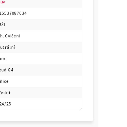
uv
15537087634
ŽI
h, Cvičení
utrální
mm
oud X 4
lnice
řední
24/25