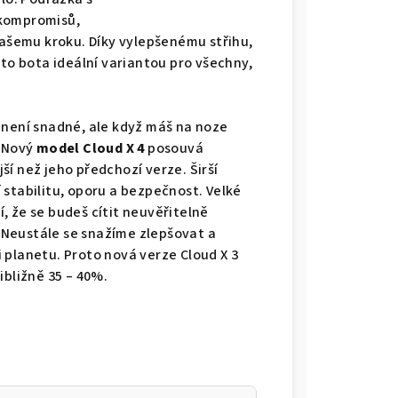
 kompromisů,
šemu kroku. Díky vylepšenému střihu,
ato bota ideální variantou pro všechny,
 není snadné, ale když máš na noze
. Nový
model Cloud X 4
posouvá
jší než jeho předchozí verze. Širší
 stabilitu, oporu a bezpečnost. Velké
tí, že se budeš cítit neuvěřitelně
. Neustále se snažíme zlepšovat a
 planetu. Proto nová verze Cloud X 3
ibližně 35 – 40%.