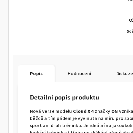
Sdí
Popis
Hodnocení
Diskuz
Detailní popis produktu
Nová verze modelu
Cloud X 4
značky
ON
vznika
běžců a tím pádem je vyvinuta na míru pro sp
sport ani druh tréninku. Je ideální na jakoukoli
funkční trénink až třeba po skákání přes šviha