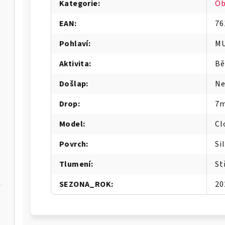
Kategorie
:
Ob
EAN
:
76
Pohlaví
:
MU
Aktivita
:
Bě
Došlap
:
Ne
Drop
:
7
Model
:
Cl
Povrch
:
Si
Tlumení
:
St
SEZONA_ROK
:
20