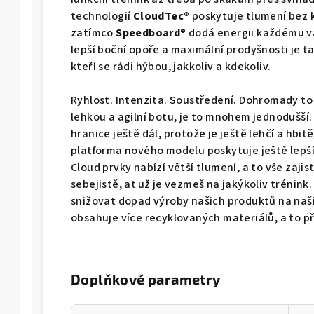
technologií
CloudTec®
poskytuje tlumení bez
zatímco
Speedboard®
dodá energii každému va
lepší boční opoře a maximální prodyšnosti je t
kteří se rádi hýbou, jakkoliv a kdekoliv.
Ryhlost. Intenzita. Soustředení. Dohromady to
lehkou a agilní botu, je to mnohem jednodušší
hranice ještě dál, protože je ještě lehčí a hbitě
platforma nového modelu poskytuje ještě lepší
Cloud prvky nabízí větší tlumení, a to vše zajis
sebejistě, ať už je vezmeš na jakýkoliv trénink
snižovat dopad výroby našich produktů na naši
obsahuje více recyklovaných materiálů, a to př
Doplňkové parametry