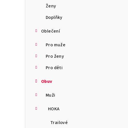
a
Ženy
n
Doplňky
n
Oblečení
í
Pro muže
p
Pro ženy
a
Pro děti
n
Obuv
e
l
Muži
HOKA
Trailové