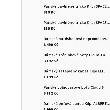
Pánské bavlněné tričko Kilpi SPACER
319 Kč
Pánské bavlněné tričko Kilpi SPACER
319 Kč
Dámská hardshellová nepromokavá bunda Kilpi MAMBA-W
3 499 Kč
Dámské tréninkové boty Cloud X 4
3 192 Kč
Dámský zateplený kabát Kilpi LEILA-W
1 199 Kč
Pánské volnočasové boty Cloud 6
3 112 Kč
Dámská péřová bunda Kilpi ALBERT
1 999 Kč