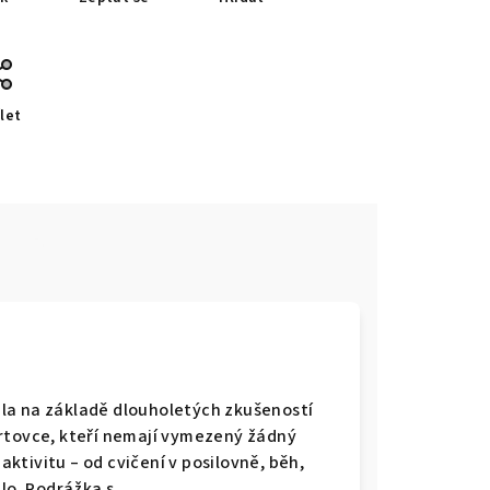
let
e
la na základě dlouholetých zkušeností
ortovce, kteří nemají vymezený žádný
 aktivitu – od cvičení v posilovně, běh,
dlo. Podrážka s