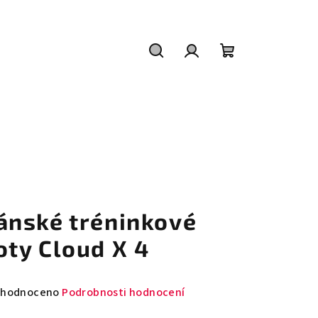
Hledat
Přihlášení
Nákupní
košík
ánské tréninkové
oty Cloud X 4
měrné
hodnoceno
Podrobnosti hodnocení
nocení