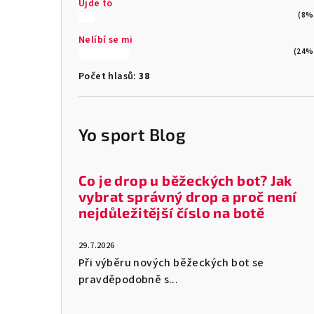
Ujde to
(8%
Nelíbí se mi
(24%
Počet hlasů:
38
Yo sport Blog
Co je drop u běžeckých bot? Jak
vybrat správný drop a proč není
nejdůležitější číslo na botě
29.7.2026
Při výběru nových běžeckých bot se
pravděpodobně s...