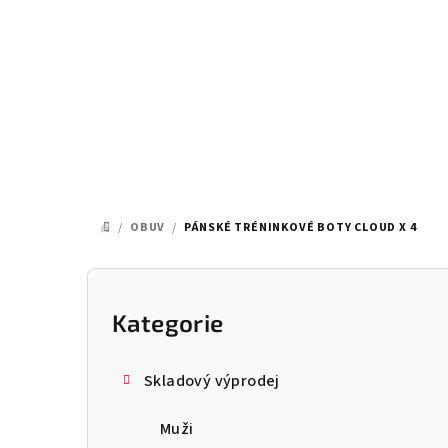
Přejít
na
obsah
/
OBUV
/
PÁNSKÉ TRÉNINKOVÉ BOTY CLOUD X 4
DOMŮ
P
o
Kategorie
Přeskočit
kategorie
s
Skladový výprodej
t
Muži
r