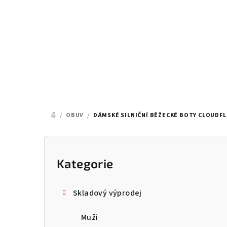
Přejít
na
obsah
/
OBUV
/
DÁMSKÉ SILNIČNÍ BĚŽECKÉ BOTY CLOUDFL
DOMŮ
P
o
Kategorie
Přeskočit
kategorie
s
Skladový výprodej
t
Muži
r