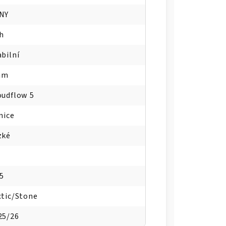
NY
h
abilní
mm
oudflow 5
nice
zké
.5
ctic/Stone
25/26