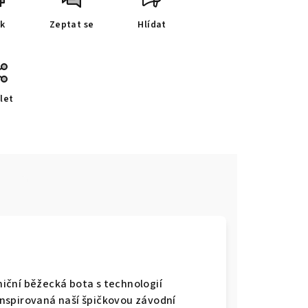
sk
Zeptat se
Hlídat
let
e
lniční běžecká bota s technologií
nspirovaná naší špičkovou závodní