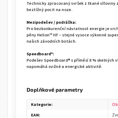
Technicky zpracovaný svršek z tkané síťoviny 
beztížný pocit na noze.
Mezipodešev / podrážka:
Pro bezkonkurenční návratnost energie je vrc
pěny Helion™ HF – stejné vysoce výkonné supe
našich závodních botách.
Speedboard®:
Podešev Speedboard® s příměsí 8 % skelných vl
napomáhá svižné a energické aktivitě.
Doplňkové parametry
Kategorie
:
Ob
EAN
:
Zv