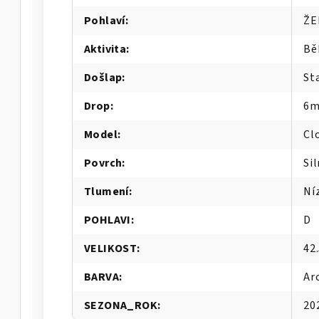
-M
Pohlaví
:
ŽE
Aktivita
:
Bě
-M
Došlap
:
St
Drop
:
6
Model
:
Cl
Povrch
:
Sil
Tlumení
:
Ní
POHLAVI
:
D
VELIKOST
:
42
BARVA
:
Ar
A-W
SEZONA_ROK
:
20