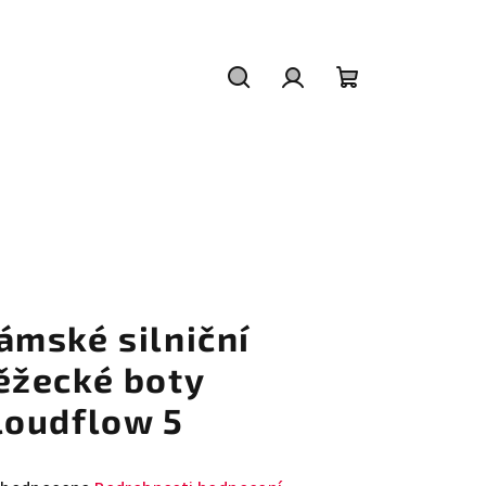
Hledat
Přihlášení
Nákupní
košík
ámské silniční
ěžecké boty
loudflow 5