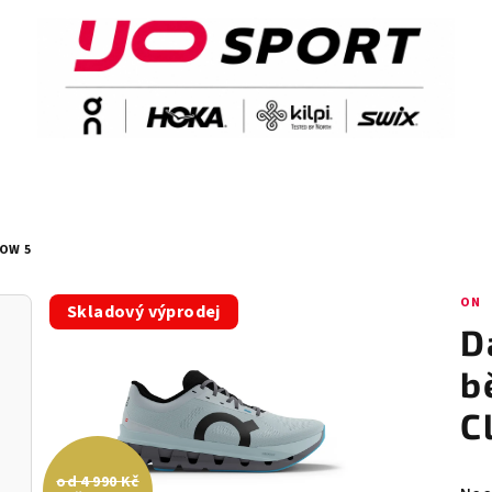
OW 5
ON
Skladový výprodej
D
b
C
od 4 990 Kč