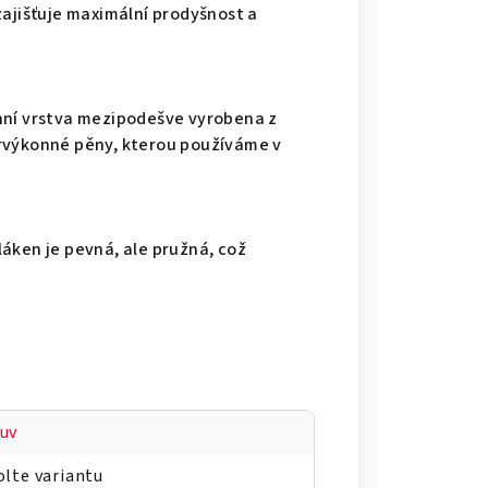
zajišťuje maximální prodyšnost a
hní vrstva mezipodešve vyrobena z
rvýkonné pěny, kterou používáme v
áken je pevná, ale pružná, což
uv
olte variantu