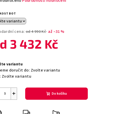
měrné
hodnoceno
Podrobnosti hodnocení
nocení
duktu
IKOST BOT
ndardní cena:
od 4 990 Kč
až –31 %
od
3 432 Kč
zdiček.
ná
a:
lte variantu
eme doručit do:
Zvolte variantu
:
Zvolte variantu
+
Do košíku