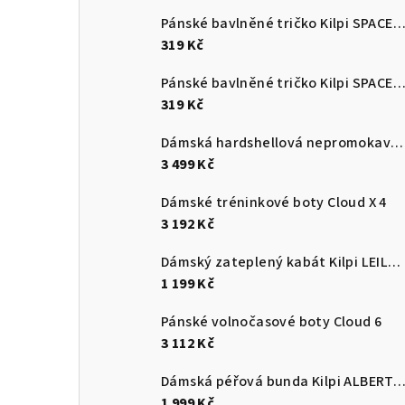
Pánské bavlněné tričko Kilpi SPACER
319 Kč
Pánské bavlněné tričko Kilpi SPACER
319 Kč
Dámská hardshellová nepromokavá bunda Kilpi MAMBA-W
3 499 Kč
Dámské tréninkové boty Cloud X 4
3 192 Kč
Dámský zateplený kabát Kilpi LEILA-W
1 199 Kč
Pánské volnočasové boty Cloud 6
3 112 Kč
Dámská péřová bunda Kilpi ALBERT
1 999 Kč