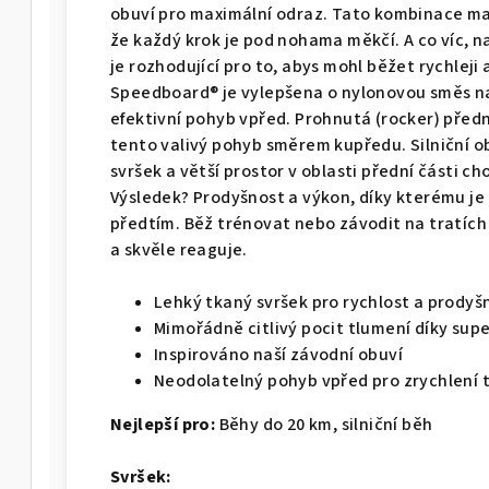
obuví pro maximální odraz. Tato kombinace ma
že každý krok je pod nohama měkčí. A co víc, n
je rozhodující pro to, abys mohl běžet rychleji
Speedboard® je vylepšena o nylonovou směs n
efektivní pohyb vpřed. Prohnutá (rocker) před
tento valivý pohyb směrem kupředu. Silniční o
svršek a větší prostor v oblasti přední části c
Výsledek? Prodyšnost a výkon, díky kterému je 
předtím. Běž trénovat nebo závodit na tratích 
a skvěle reaguje.
Lehký tkaný svršek pro rychlost a prody
Mimořádně citlivý pocit tlumení díky sup
Inspirováno naší závodní obuví
Neodolatelný pohyb vpřed pro zrychlení
Nejlepší pro:
Běhy do 20 km, silniční běh
Svršek: