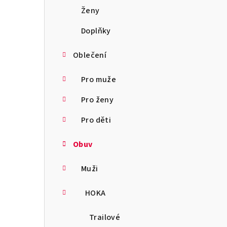
a
Ženy
n
Doplňky
n
Oblečení
í
Pro muže
p
Pro ženy
a
Pro děti
n
Obuv
e
l
Muži
HOKA
Trailové