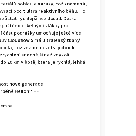
teriálů pohlcuje nárazy, což znamená,
avrací pocit ultra reaktivního běhu. To
 a zůstat rychlejší než dosud. Deska
apuštěnou skelnými vlákny pro
ní část podrážky umocňuje ještě více
buv Cloudflow 5 má ultralehký tkaný
hodidla, což znamená větší pohodlí.
zrychlení snadnější než kdykoli
do 20 km v botě, která je rychlá, lehká
šnost nové generace
erpěně Helion™ HF
 tempa