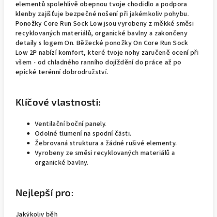
elementů spolehlivě obepnou tvoje chodidlo a podpora
klenby zajišťuje bezpečné nošení při jakémkoliv pohybu.
Ponožky Core Run Sock Low jsou vyrobeny z měkké směsi
recyklovaných materiálů, organické bavlny a zakončeny
detaily s logem On. Běžecké ponožky On Core Run Sock
Low 2P nabízí komfort, které tvoje nohy zaručeně ocení při
všem - od chladného ranního dojíždění do práce až po
epické terénní dobrodružství.
Klíčové vlastnosti:
Ventilační boční panely.
Odolné tlumení na spodní části.
Žebrovaná struktura a žádné rušivé elementy.
Vyrobeny ze směsi recyklovaných materiálů a
organické bavlny.
Nejlepší pro:
Jakýkoliv běh