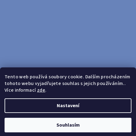
Tento web používá soubory cookie. Dalším procházením
tohoto webu vyjadřujete souhlas s jejich používáním..
Sledovat na Instagramu
Více informací
zde
.
Doprava zdarma od 599 Kč
Nastavení
Copyright 2026
yosport
. Všechna práva vyhrazena.
Upravit
nastavení cookies
Souhlasím
Vytvořil Shoptet