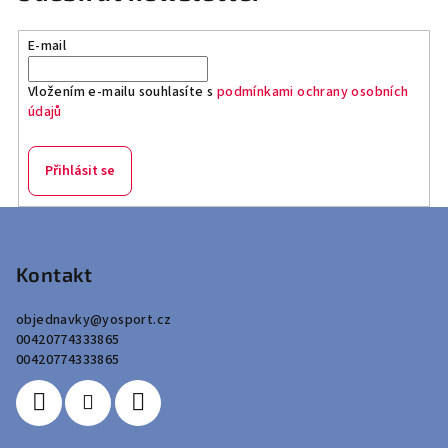
E-mail
Vložením e-mailu souhlasíte s
podmínkami ochrany osobních
údajů
Přihlásit se
Z
á
p
Kontakt
a
objednavky
@
yosport.cz
t
00420774333865
í
00420774333865