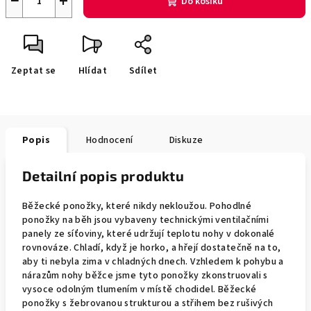
−
+
Do košíku
Zeptat se
Hlídat
Sdílet
Popis
Hodnocení
Diskuze
Detailní popis produktu
Běžecké ponožky, které nikdy nekloužou. Pohodlné
ponožky na běh jsou vybaveny technickými ventilačními
panely ze síťoviny, které udržují teplotu nohy v dokonalé
rovnováze. Chladí, když je horko, a hřejí dostatečně na to,
aby ti nebyla zima v chladných dnech. Vzhledem k pohybu a
nárazům nohy běžce jsme tyto ponožky zkonstruovali s
vysoce odolným tlumením v místě chodidel. Běžecké
ponožky s žebrovanou strukturou a střihem bez rušivých