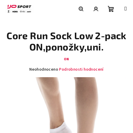
Přejít
na
obsah
Nákupní
Hledat
Přihlášení
Core Run Sock Low 2-pack
košík
ON,ponožky,uni.
ON
Průměrné
Neohodnoceno
Podrobnosti hodnocení
hodnocení
produktu
je
0,0
z
5
hvězdiček.