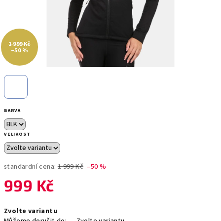
1 999 Kč
–50 %
BARVA
VELIKOST
standardní cena:
1 999 Kč
–50 %
999 Kč
Měrná
Zvolte variantu
cena: