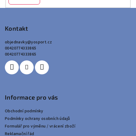
Z
á
p
Kontakt
a
objednavky
@
yosport.cz
t
00420774333865
í
00420774333865
Informace pro vás
Obchodní podmínky
Podmínky ochrany osobních údajů
Formulář pro výměnu / vrácení zboží
Reklamační řád