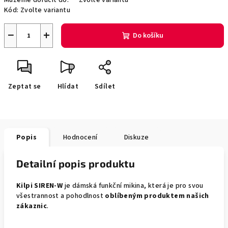
Můžeme doručit do:
Zvolte variantu
Kód:
Zvolte variantu
−
+
Do košíku
Zeptat se
Hlídat
Sdílet
Popis
Hodnocení
Diskuze
Detailní popis produktu
Kilpi SIREN-W
je dámská funkční mikina, která je pro svou
všestrannost a pohodlnost
oblíbeným produktem našich
zákaznic
.