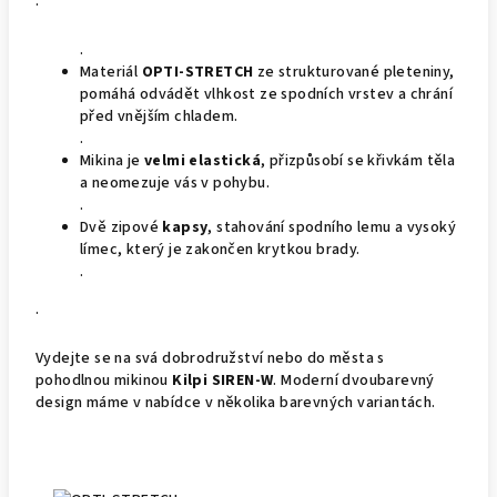
.
.
Materiál
OPTI-STRETCH
ze strukturované pleteniny,
pomáhá odvádět vlhkost ze spodních vrstev a chrání
před vnějším chladem.
.
Mikina je
velmi elastická
, přizpůsobí se křivkám těla
a neomezuje vás v pohybu.
.
Dvě zipové
kapsy
, stahování spodního lemu a vysoký
límec, který je zakončen krytkou brady.
.
.
Vydejte se na svá dobrodružství nebo do města s
pohodlnou mikinou
Kilpi SIREN-W
. Moderní dvoubarevný
design máme v nabídce v několika barevných variantách.