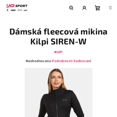
Přejít
na
obsah
Nákupní
Hledat
Přihlášení
Dámská fleecová mikina
košík
Kilpi SIREN-W
KILPI
Průměrné
Neohodnoceno
Podrobnosti hodnocení
hodnocení
produktu
je
0,0
z
5
hvězdiček.