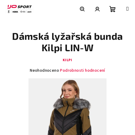
Přejít
na
obsah
Nákupní
Hledat
Přihlášení
Dámská lyžařská bunda
košík
Kilpi LIN-W
KILPI
Průměrné
Neohodnoceno
Podrobnosti hodnocení
hodnocení
produktu
je
0,0
z
5
hvězdiček.