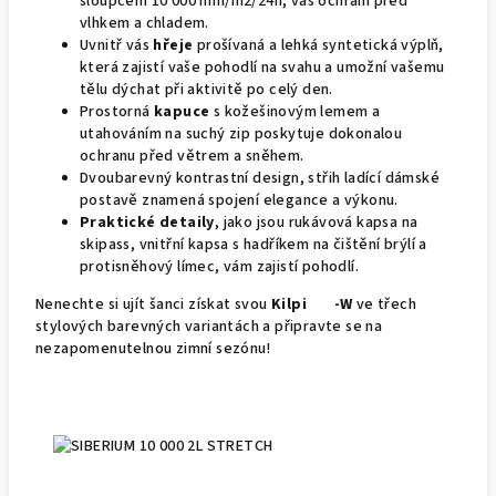
sloupcem 10 000 mm/m2/24h, vás ochrání před
vlhkem a chladem.
Uvnitř vás
hřeje
prošívaná a lehká syntetická výplň,
která zajistí vaše pohodlí na svahu a umožní vašemu
tělu dýchat při aktivitě po celý den.
Prostorná
kapuce
s kožešinovým lemem a
utahováním na suchý zip poskytuje dokonalou
ochranu před větrem a sněhem.
Dvoubarevný kontrastní design, střih ladící dámské
postavě znamená spojení elegance a výkonu.
Praktické detaily
, jako jsou rukávová kapsa na
skipass, vnitřní kapsa s hadříkem na čištění brýlí a
protisněhový límec, vám zajistí pohodlí.
Nenechte si ujít šanci získat svou
Kilpi
LIN
-W
ve třech
stylových barevných variantách a připravte se na
nezapomenutelnou zimní sezónu!