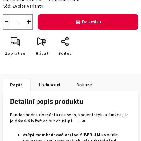
Můžeme doručit do:
Zvolte variantu
Kód:
Zvolte variantu
−
+
Do košíku
Zeptat se
Hlídat
Sdílet
Popis
Hodnocení
Diskuze
Detailní popis produktu
Bunda vhodná do města i na svah, spojení stylu a funkce, to
je dámská lyžařská bunda
Kilpi
LIN
-W
.
Vnější
membránová vrstva SIBERIUM
s vodním