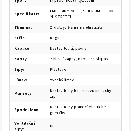
Sport
:
Kilpi do města, lyžování
EMPORIUM AGILE, SIBERIUM 10 000
Specifikace
:
2L STRETCH
Tkanina
:
2 vrstvy, 2-směrná elasticita
Střih
:
Regular
Kapuce
:
Nastavitelná, pevná
Kapsy
:
2 hlavní kapsy, Kapsa na skipas
Zipy
:
Plastové
Límec
:
Vysoký límec
Nastavitelný lem rukávu na suchý
Manžety
:
zip
Nastavitelný pomocí elastické
Spodní lem
:
gumičky
Ventilační
NE
zipy
: