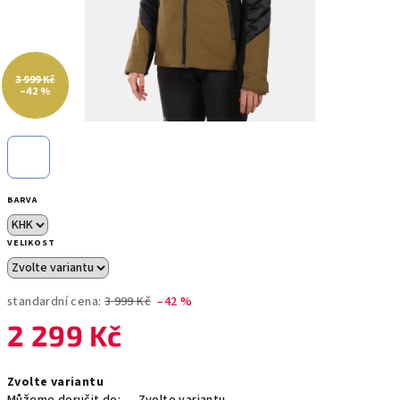
3 999 Kč
–42 %
BARVA
VELIKOST
standardní cena:
3 999 Kč
–42 %
2 299 Kč
Měrná
Zvolte variantu
cena: