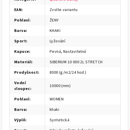
EAN
:
Zvolte variantu
Pohlaví
:
ŽENY
Barva
:
KHAKI
Sport
:
Lyžování
Kapuce
:
Pevná, Nastavitelná
Materiál
:
SIBERIUM 10 000 2L STRETCH
Prodyšnost
:
8000 (g/m2/24 hod.)
Vodní
10000 (mm)
sloupec
:
Pohlaví
:
WOMEN
Barva
:
khaki
Výplň
:
Syntetická