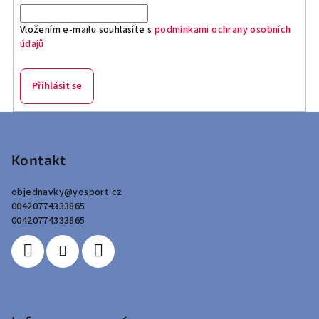
Vložením e-mailu souhlasíte s
podmínkami ochrany osobních
údajů
Přihlásit se
Z
á
p
Kontakt
a
objednavky
@
yosport.cz
t
00420774333865
í
00420774333865