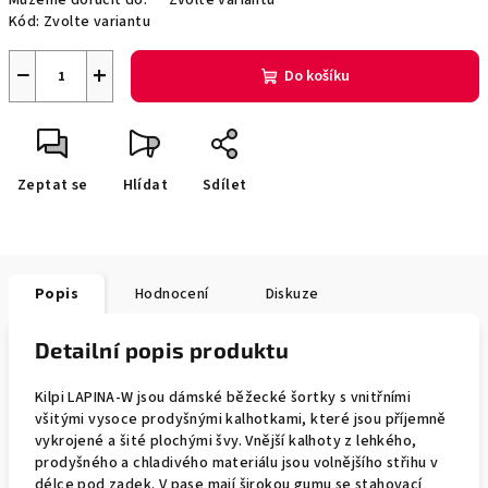
Můžeme doručit do:
Zvolte variantu
Kód:
Zvolte variantu
−
+
Do košíku
Zeptat se
Hlídat
Sdílet
Popis
Hodnocení
Diskuze
Detailní popis produktu
Kilpi LAPINA-W jsou dámské běžecké šortky s vnitřními
všitými vysoce prodyšnými kalhotkami, které jsou příjemně
vykrojené a šité plochými švy. Vnější kalhoty z lehkého,
prodyšného a chladivého materiálu jsou volnějšího střihu v
délce pod zadek. V pase mají širokou gumu se stahovací