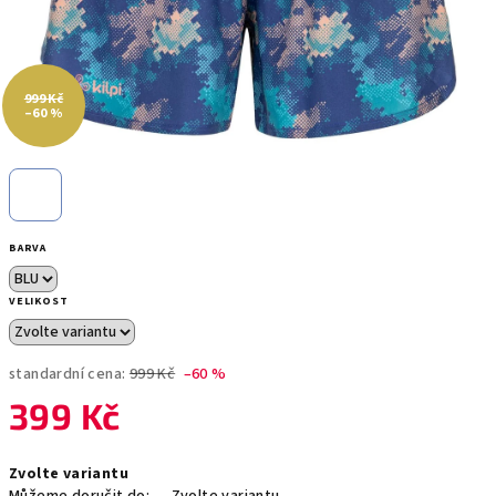
999 Kč
–60 %
BARVA
VELIKOST
standardní cena:
999 Kč
–60 %
399 Kč
Měrná
Zvolte variantu
cena: