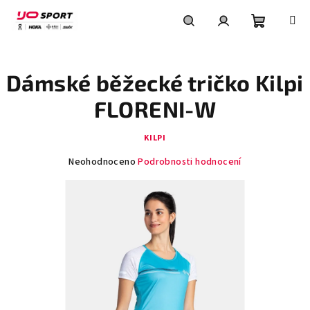
Přejít
na
obsah
Nákupní
Hledat
Přihlášení
Dámské běžecké tričko Kilpi
košík
FLORENI-W
KILPI
Průměrné
Neohodnoceno
Podrobnosti hodnocení
hodnocení
produktu
je
0,0
z
5
hvězdiček.