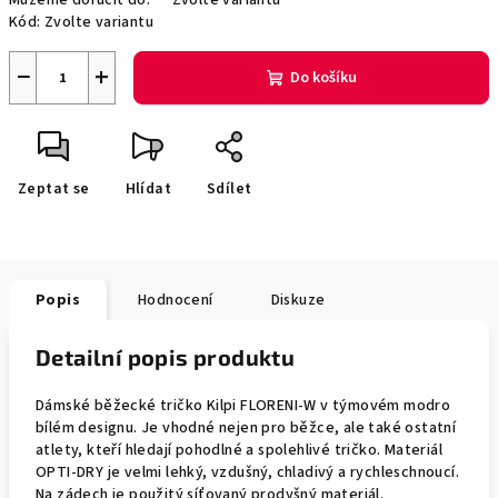
Můžeme doručit do:
Zvolte variantu
Kód:
Zvolte variantu
−
+
Do košíku
Zeptat se
Hlídat
Sdílet
Popis
Hodnocení
Diskuze
Detailní popis produktu
Dámské běžecké tričko Kilpi FLORENI-W v týmovém modro
bílém designu. Je vhodné nejen pro běžce, ale také ostatní
atlety, kteří hledají pohodlné a spolehlivé tričko. Materiál
OPTI-DRY je velmi lehký, vzdušný, chladivý a rychleschnoucí.
Na zádech je použitý síťovaný prodyšný materiál.