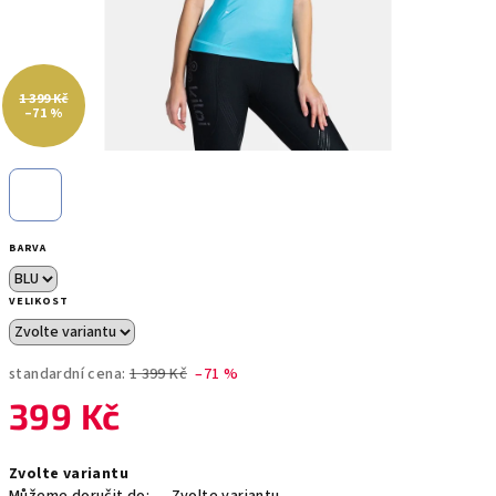
1 399 Kč
–71 %
BARVA
VELIKOST
standardní cena:
1 399 Kč
–71 %
399 Kč
Měrná
Zvolte variantu
cena: