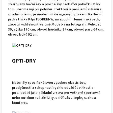
Tvarovaný boční šev a ploché švy nedráždí pokožku. Díky
tomu neomezují při pohybu. Efektivní lepení lemů rukávů a
spodního lemu, je moderním designovým prvkem. Reflexní
prvky trička Kilpi FLORENI-W, na spodním lemu i rukávech,
zlepšují viditelnost ve tmě.Modelka na fotografii: Velikost
36, výška 170 cm, obvod hrudníku 84 cm, obvod pasu 64 cm,
obvod boků 92 cm.
OPTI-DRY
Materiály specifické svou vysokou elasticitou,
prodyšností a schopností rychle odvádět vlhkost a
pot. Ideální jako základní vrstva pro veškeré sportovní
nebo outdoorové aktivity, udrží vás v teple, suchu a
komfortu.