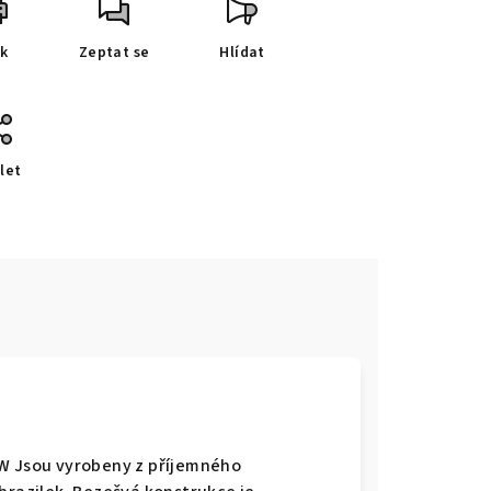
sk
Zeptat se
Hlídat
let
e
-W Jsou vyrobeny z příjemného