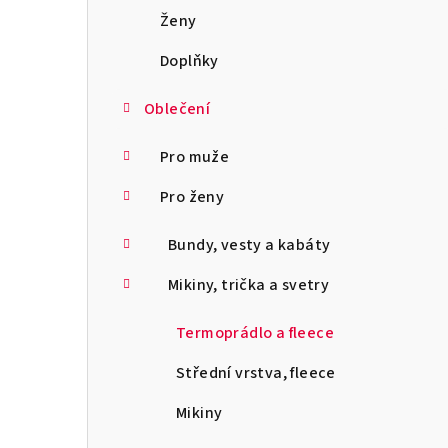
a
Ženy
n
Doplňky
n
Oblečení
í
Pro muže
p
Pro ženy
a
Bundy, vesty a kabáty
n
Mikiny, trička a svetry
e
l
Termoprádlo a fleece
Střední vrstva, fleece
Mikiny