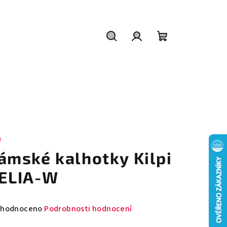
Hledat
Přihlášení
Nákupní
košík
I
ámské kalhotky Kilpi
ELIA-W
měrné
hodnoceno
Podrobnosti hodnocení
nocení