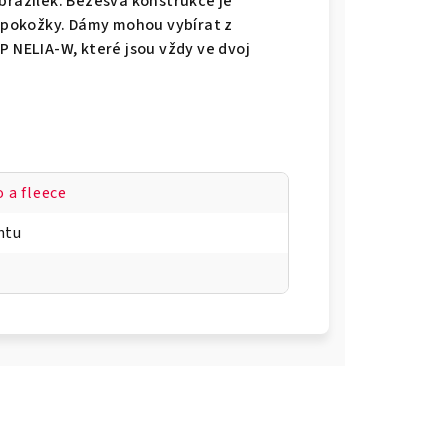
brazilek. Bezešvá konstrukce je
pokožky. Dámy mohou vybírat z
P NELIA-W, které jsou vždy ve dvoj
 a fleece
ntu