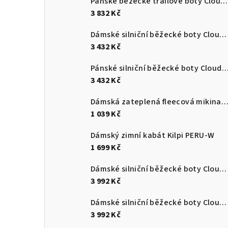
Pánské běžecké trailové boty Cloudultra 3
3 832 Kč
Dámské silniční běžecké boty Cloudswift 4
3 432 Kč
Pánské silniční běžecké boty Cloudsurf
3 432 Kč
Dámská zateplená fleecová mikina s kapucí Kilpi NEV
1 039 Kč
Dámský zimní kabát Kilpi PERU-W
1 699 Kč
Dámské silniční běžecké boty Cloudmonster 3
3 992 Kč
Dámské silniční běžecké boty Cloudmonster 3
3 992 Kč