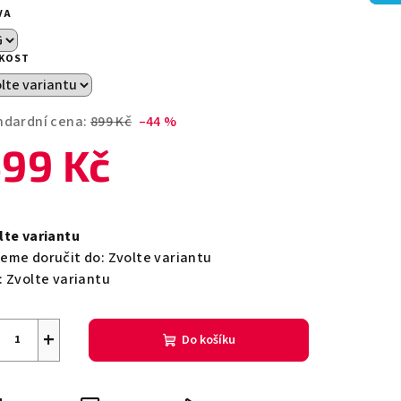
duktu
VA
IKOST
zdiček.
ndardní cena:
899 Kč
–44 %
99 Kč
ná
a:
lte variantu
eme doručit do:
Zvolte variantu
:
Zvolte variantu
+
Do košíku