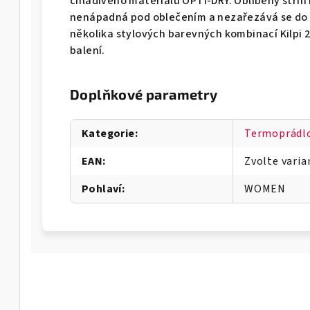
chladivého materiálu OPTI-DRY. Oblíbený střih 
nenápadná pod oblečením a nezařezává se do 
několika stylových barevných kombinací Kilpi 2
balení.
Doplňkové parametry
Kategorie
:
Termoprádlo
EAN
:
Zvolte varia
Pohlaví
:
WOMEN