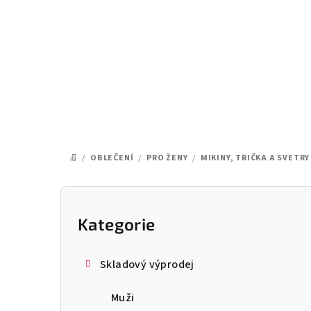
Přejít
na
obsah
/
OBLEČENÍ
/
PRO ŽENY
/
MIKINY, TRIČKA A SVETRY
DOMŮ
P
o
Kategorie
Přeskočit
kategorie
s
Skladový výprodej
t
Muži
r