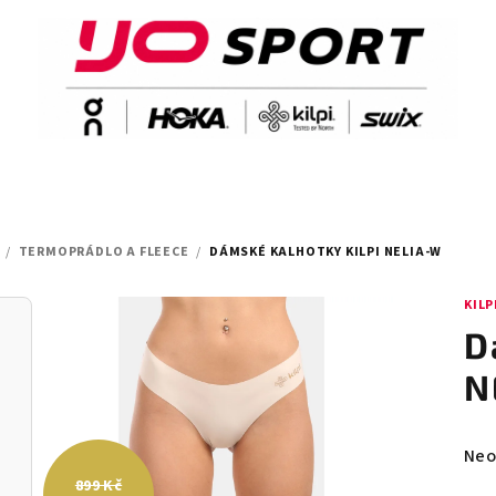
/
TERMOPRÁDLO A FLEECE
/
DÁMSKÉ KALHOTKY KILPI NELIA-W
KILP
D
N
Prů
Neo
hod
899 Kč