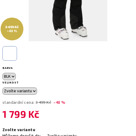
3 499 Kč
–48 %
BARVA
VELIKOST
standardní cena:
3 499 Kč
–48 %
1 799 Kč
Měrná
Zvolte variantu
cena: