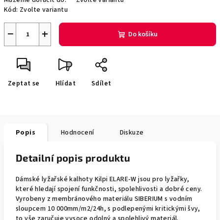
Můžeme doručit do:
Zvolte variantu
Kód:
Zvolte variantu
−
+
Do košíku
Zeptat se
Hlídat
Sdílet
Popis
Hodnocení
Diskuze
Detailní popis produktu
Dámské lyžařské kalhoty Kilpi ELARE-W jsou pro lyžařky,
které hledají spojení funkčnosti, spolehlivosti a dobré ceny.
Vyrobeny z membránového materiálu SIBERIUM s vodním
sloupcem 10 000mm/m2/24h, s podlepenými kritickými švy,
to vše zaručuje vysoce odolný a spolehlivý materiál.