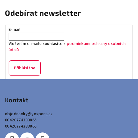
Odebírat newsletter
E-mail
Vložením e-mailu souhlasíte s
podmínkami ochrany osobních
údajů
Přihlásit se
Z
á
p
Kontakt
a
objednavky
@
yosport.cz
t
00420774333865
í
00420774333865