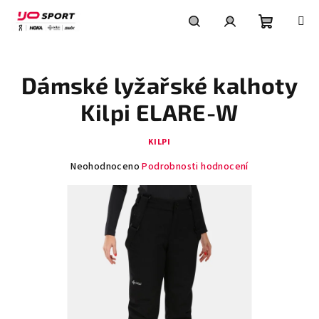
Přejít
na
obsah
Nákupní
Hledat
Přihlášení
Dámské lyžařské kalhoty
košík
Kilpi ELARE-W
KILPI
Průměrné
Neohodnoceno
Podrobnosti hodnocení
hodnocení
produktu
je
0,0
z
5
hvězdiček.