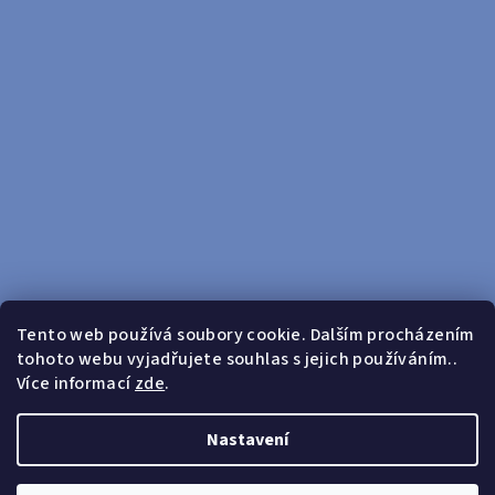
Tento web používá soubory cookie. Dalším procházením
tohoto webu vyjadřujete souhlas s jejich používáním..
Sledovat na Instagramu
Více informací
zde
.
Doprava zdarma od 599 Kč
Nastavení
Copyright 2026
yosport
. Všechna práva vyhrazena.
Upravit
nastavení cookies