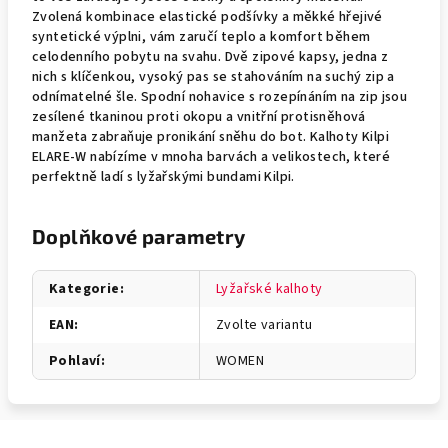
Zvolená kombinace elastické podšívky a měkké hřejivé
syntetické výplni, vám zaručí teplo a komfort během
celodenního pobytu na svahu. Dvě zipové kapsy, jedna z
nich s klíčenkou, vysoký pas se stahováním na suchý zip a
odnímatelné šle. Spodní nohavice s rozepínáním na zip jsou
zesílené tkaninou proti okopu a vnitřní protisněhová
manžeta zabraňuje pronikání sněhu do bot. Kalhoty Kilpi
ELARE-W nabízíme v mnoha barvách a velikostech, které
perfektně ladí s lyžařskými bundami Kilpi.
Doplňkové parametry
Kategorie
:
Lyžařské kalhoty
EAN
:
Zvolte variantu
Pohlaví
:
WOMEN