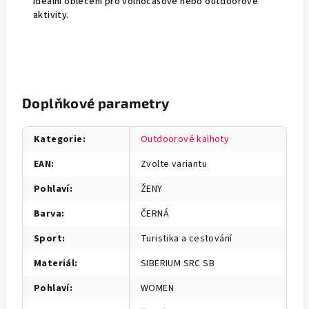
Ideální oblečení pro volnočasové nebo outdoorové
aktivity.
Doplňkové parametry
Kategorie
:
Outdoorové kalhoty
EAN
:
Zvolte variantu
Pohlaví
:
ŽENY
Barva
:
ČERNÁ
Sport
:
Turistika a cestování
Materiál
:
SIBERIUM SRC SB
Pohlaví
:
WOMEN