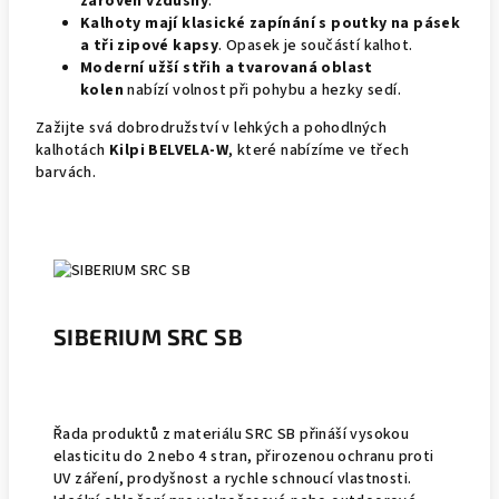
zároveň vzdušný
.
Kalhoty mají klasické zapínání s poutky na pásek
a tři zipové kapsy
. Opasek je součástí kalhot.
Moderní užší střih a tvarovaná oblast
kolen
nabízí volnost při pohybu a hezky sedí.
Zažijte svá dobrodružství v lehkých a pohodlných
kalhotách
Kilpi BELVELA-W
, které nabízíme ve třech
barvách.
SIBERIUM SRC SB
Řada produktů z materiálu SRC SB přináší vysokou
elasticitu do 2 nebo 4 stran, přirozenou ochranu proti
UV záření, prodyšnost a rychle schnoucí vlastnosti.