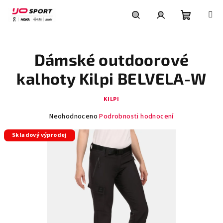
Přejít
na
obsah
Nákupní
Hledat
Přihlášení
Dámské outdoorové
košík
kalhoty Kilpi BELVELA-W
KILPI
Průměrné
Neohodnoceno
Podrobnosti hodnocení
hodnocení
Skladový výprodej
produktu
je
0,0
z
5
hvězdiček.