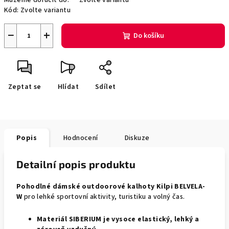
Můžeme doručit do:
Zvolte variantu
Kód:
Zvolte variantu
−
+
Do košíku
Zeptat se
Hlídat
Sdílet
Popis
Hodnocení
Diskuze
Detailní popis produktu
Pohodlné dámské outdoorové kalhoty Kilpi BELVELA-
W
pro lehké sportovní aktivity, turistiku a volný čas.
Materiál SIBERIUM je vysoce elastický, lehký a