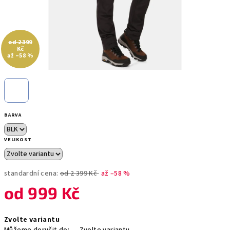
od 2 399
Kč
až –58 %
BARVA
VELIKOST
standardní cena:
od 2 399 Kč
až –58 %
od
999 Kč
Měrná
Zvolte variantu
cena: