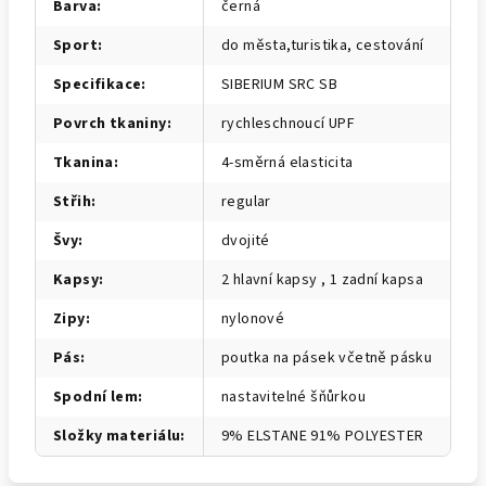
Barva
:
černá
Sport
:
do města,turistika, cestování
Specifikace
:
SIBERIUM SRC SB
Povrch tkaniny
:
rychleschnoucí UPF
Tkanina
:
4-směrná elasticita
Střih
:
regular
Švy
:
dvojité
Kapsy
:
2 hlavní kapsy , 1 zadní kapsa
Zipy
:
nylonové
Pás
:
poutka na pásek včetně pásku
Spodní lem
:
nastavitelné šňůrkou
Složky materiálu
:
9% ELSTANE 91% POLYESTER