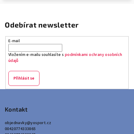
Odebírat newsletter
E-mail
Vložením e-mailu souhlasíte s
podmínkami ochrany osobních
údajů
Přihlásit se
Z
á
p
Kontakt
a
objednavky
@
yosport.cz
t
00420774333865