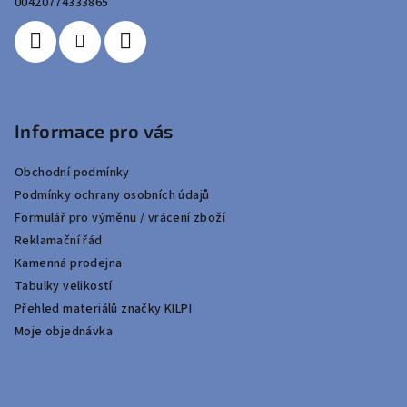
í
00420774333865
Informace pro vás
Obchodní podmínky
Podmínky ochrany osobních údajů
Formulář pro výměnu / vrácení zboží
Reklamační řád
Kamenná prodejna
Tabulky velikostí
Přehled materiálů značky KILPI
Moje objednávka