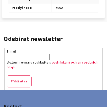
Prodyšnost
:
5000
Odebírat newsletter
E-mail
Vložením e-mailu souhlasíte s
podmínkami ochrany osobních
údajů
Přihlásit se
Z
á
p
Kontakt