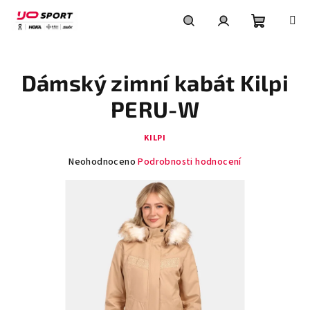
Přejít
na
obsah
Nákupní
Hledat
Přihlášení
Dámský zimní kabát Kilpi
košík
PERU-W
KILPI
Průměrné
Neohodnoceno
Podrobnosti hodnocení
hodnocení
produktu
je
0,0
z
5
hvězdiček.