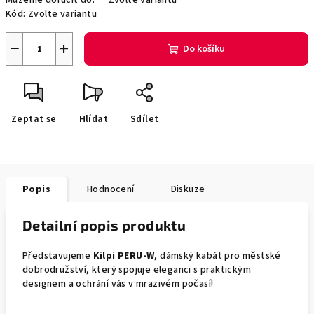
Můžeme doručit do:
Zvolte variantu
Kód:
Zvolte variantu
−
+
Do košíku
Zeptat se
Hlídat
Sdílet
Popis
Hodnocení
Diskuze
Detailní popis produktu
Představujeme
Kilpi PERU-W
, dámský kabát pro městské
dobrodružství, který spojuje eleganci s praktickým
designem a ochrání vás v mrazivém počasí!