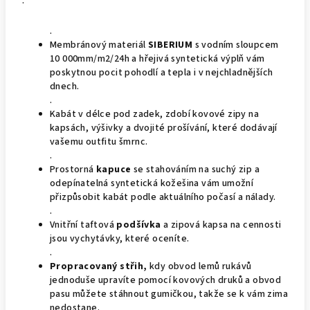
.
.
Membránový materiál
SIBERIUM
s vodním sloupcem
10 000mm/m2/24h a hřejivá syntetická výplň vám
poskytnou pocit pohodlí a tepla i v nejchladnějších
dnech.
.
Kabát v délce pod zadek, zdobí kovové zipy na
kapsách, výšivky a dvojité prošívání, které dodávají
vašemu outfitu šmrnc.
.
Prostorná
kapuce
se stahováním na suchý zip a
odepínatelná syntetická kožešina vám umožní
přizpůsobit kabát podle aktuálního počasí a nálady.
.
Vnitřní taftová
podšívka
a zipová kapsa na cennosti
jsou vychytávky, které oceníte.
.
Propracovaný střih,
kdy obvod lemů rukávů
jednoduše upravíte pomocí kovových druků a obvod
pasu můžete stáhnout gumičkou, takže se k vám zima
nedostane.