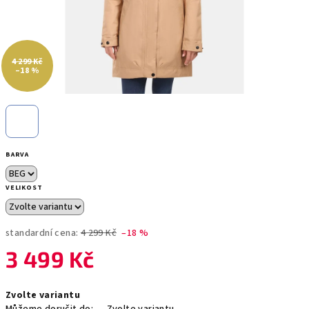
4 299 Kč
–18 %
BARVA
VELIKOST
standardní cena:
4 299 Kč
–18 %
3 499 Kč
Měrná
Zvolte variantu
cena: