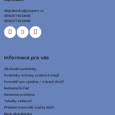
a
objednavky
@
yosport.cz
t
00420774333865
í
00420774333865
Informace pro vás
Obchodní podmínky
Podmínky ochrany osobních údajů
Formulář pro výměnu / vrácení zboží
Reklamační řád
Kamenná prodejna
Tabulky velikostí
Přehled materiálů značky KILPI
Moje objednávka