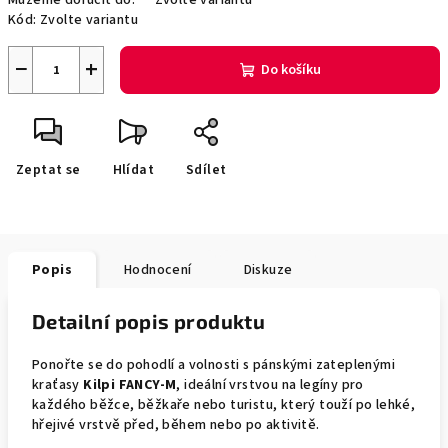
Můžeme doručit do:
Zvolte variantu
Kód:
Zvolte variantu
−
+
Do košíku
Zeptat se
Hlídat
Sdílet
Popis
Hodnocení
Diskuze
Detailní popis produktu
Ponořte se do pohodlí a volnosti s pánskými zateplenými
kraťasy
Kilpi FANCY-M
, ideální vrstvou na legíny pro
každého běžce, běžkaře nebo turistu, který touží po lehké,
hřejivé vrstvě před, během nebo po aktivitě.