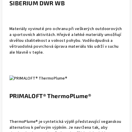
SIBERIUM DWR WB
Materiály vyvinuté pro ochranu při veškerých outdoorových
a sportovních aktivitách. Hřejivé a lehké materiály umožňují
skvělou sbalitelnost a volnost pohybu. Voděodpudivá a
větruodolná povrchová úprava materiálu Vás udrží v suchu
ale hlavně v teple.
PRIMALOFT® ThermoPlume®
ThermoPlume® je syntetická výplň představující veganskou
alternativu k peřovým výplním. Je navržena tak, aby