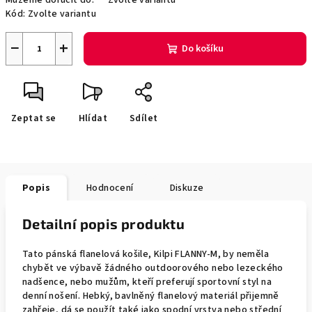
Můžeme doručit do:
Zvolte variantu
Kód:
Zvolte variantu
−
+
Do košíku
Zeptat se
Hlídat
Sdílet
Popis
Hodnocení
Diskuze
Detailní popis produktu
Tato pánská flanelová košile, Kilpi FLANNY-M, by neměla
chybět ve výbavě žádného outdoorového nebo lezeckého
nadšence, nebo mužům, kteří preferují sportovní styl na
denní nošení. Hebký, bavlněný flanelový materiál přijemně
zahřeje, dá se použít také jako spodní vrstva nebo střední