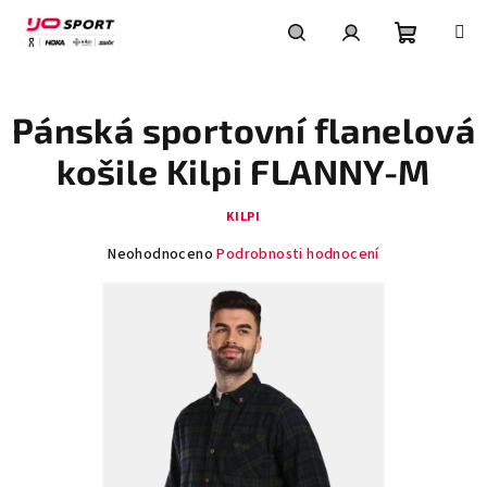
Přejít
na
obsah
Nákupní
Hledat
Přihlášení
Pánská sportovní flanelová
košík
košile Kilpi FLANNY-M
KILPI
Průměrné
Neohodnoceno
Podrobnosti hodnocení
hodnocení
produktu
je
0,0
z
5
hvězdiček.