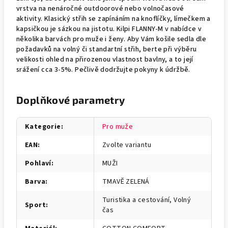
vrstva na nenáročné outdoorové nebo volnočasové
aktivity. Klasický střih se zapínáním na knoflíčky, límečkem a
kapsičkou je sázkou na jistotu. Kilpi FLANNY-M v nabídce v
několika barvách pro muže i ženy. Aby Vám košile sedla dle
požadavků na volný či standartní střih, berte při výběru
velikosti ohled na přirozenou vlastnost bavlny, a to její
srážení cca 3-5%. Pečlivě dodržujte pokyny k údržbě.
Doplňkové parametry
Kategorie
:
Pro muže
EAN
:
Zvolte variantu
Pohlaví
:
MUŽI
Barva
:
TMAVĚ ZELENÁ
Turistika a cestování, Volný
Sport
:
čas