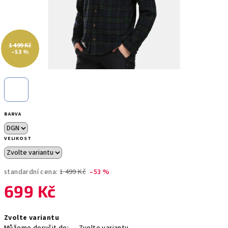
1 499 Kč
–53 %
BARVA
VELIKOST
standardní cena:
1 499 Kč
–53 %
699 Kč
Měrná
Zvolte variantu
cena: