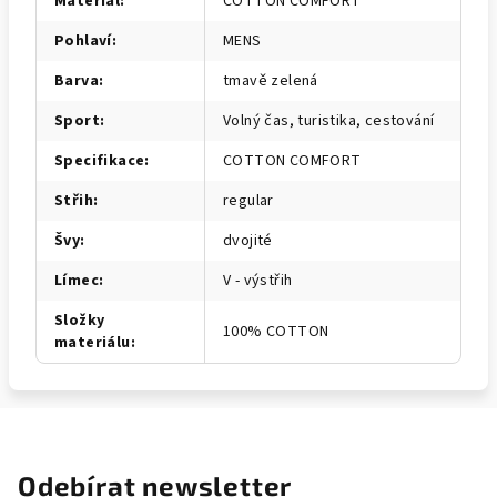
Materiál
:
COTTON COMFORT
Pohlaví
:
MENS
Barva
:
tmavě zelená
Sport
:
Volný čas, turistika, cestování
Specifikace
:
COTTON COMFORT
Střih
:
regular
Švy
:
dvojité
Límec
:
V - výstřih
Složky
100% COTTON
materiálu
:
Odebírat newsletter