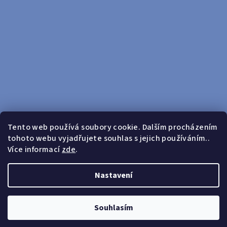
Tento web používá soubory cookie. Dalším procházením
tohoto webu vyjadřujete souhlas s jejich používáním..
Sledovat na Instagramu
Více informací
zde
.
Doprava zdarma od 599 Kč
Nastavení
Copyright 2026
yosport
. Všechna práva vyhrazena.
Upravit
nastavení cookies
Souhlasím
Vytvořil Shoptet