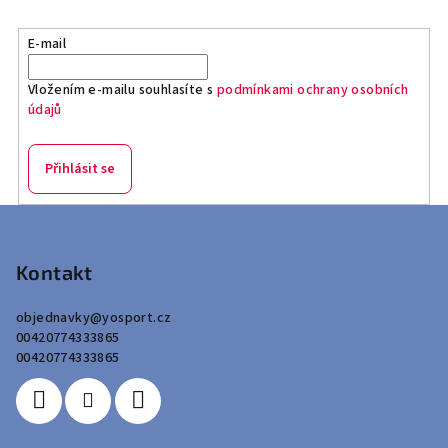
E-mail
Vložením e-mailu souhlasíte s
podmínkami ochrany osobních
údajů
Přihlásit se
Z
á
p
Kontakt
a
objednavky
@
yosport.cz
t
00420774333865
í
00420774333865