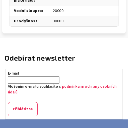
materiálu
:
Vodní sloupec
:
20000
Prodyšnost
:
30000
Odebírat newsletter
E-mail
Vložením e-mailu souhlasíte s
podmínkami ochrany osobních
údajů
Přihlásit se
Z