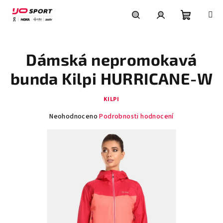
Přejít
na
obsah
Nákupní
Hledat
Přihlášení
Dámská nepromokavá
košík
bunda Kilpi HURRICANE-W
KILPI
Průměrné
Neohodnoceno
Podrobnosti hodnocení
hodnocení
produktu
je
0,0
z
5
hvězdiček.