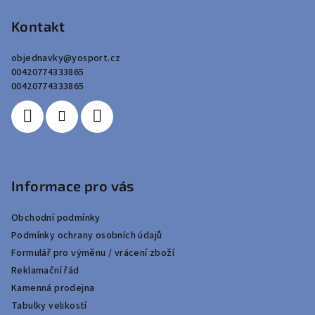
á
p
Kontakt
a
objednavky
@
yosport.cz
t
00420774333865
í
00420774333865
Informace pro vás
Obchodní podmínky
Podmínky ochrany osobních údajů
Formulář pro výměnu / vrácení zboží
Reklamační řád
Kamenná prodejna
Tabulky velikostí