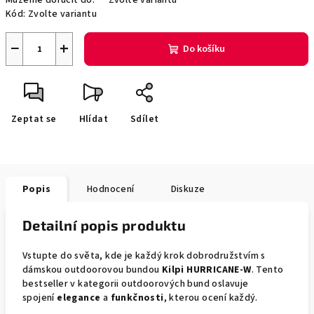
Můžeme doručit do:
Zvolte variantu
Kód:
Zvolte variantu
−
+
Do košíku
Zeptat se
Hlídat
Sdílet
Popis
Hodnocení
Diskuze
Detailní popis produktu
Vstupte do světa, kde je každý krok dobrodružstvím s
dámskou outdoorovou bundou
Kilpi HURRICANE-W
. Tento
bestseller v kategorii outdoorových bund oslavuje
spojení
elegance
a
funkčnosti
, kterou ocení každý.