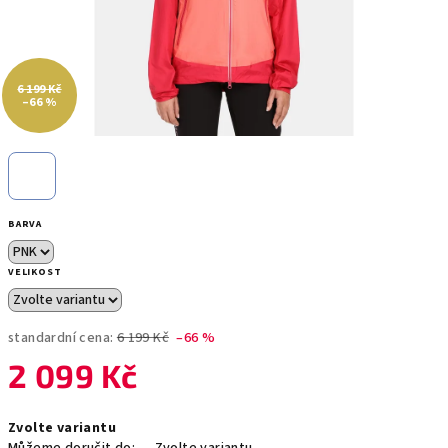
6 199 Kč
–66 %
BARVA
VELIKOST
standardní cena:
6 199 Kč
–66 %
2 099 Kč
Měrná
Zvolte variantu
cena: