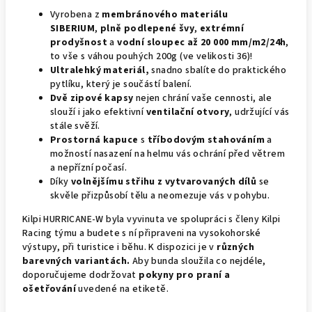
Vyrobena z
membránového materiálu
SIBERIUM
,
plně podlepené švy
,
extrémní
prodyšnost
a
vodní sloupec až 20 000 mm/m2/24h
,
to vše s váhou pouhých 200g (ve velikosti 36)!
Ultralehký materiál,
snadno sbalíte do praktického
pytlíku, který je součástí balení.
Dvě zipové kapsy
nejen chrání vaše cennosti, ale
slouží i jako efektivní
ventilační otvory
, udržující vás
stále svěží.
Prostorná kapuce
s
tříbodovým stahováním
a
možností nasazení na helmu vás ochrání před větrem
a nepřízní počasí.
Díky
volnějšímu střihu z vytvarovaných dílů
se
skvěle přizpůsobí tělu a neomezuje vás v pohybu.
Kilpi HURRICANE-W byla vyvinuta ve spolupráci s členy Kilpi
Racing týmu a budete s ní připraveni na vysokohorské
výstupy, při turistice i běhu. K dispozici je v
různých
barevných variantách.
Aby bunda sloužila co nejdéle,
doporučujeme dodržovat
pokyny pro praní a
ošetřování
uvedené na etiketě.