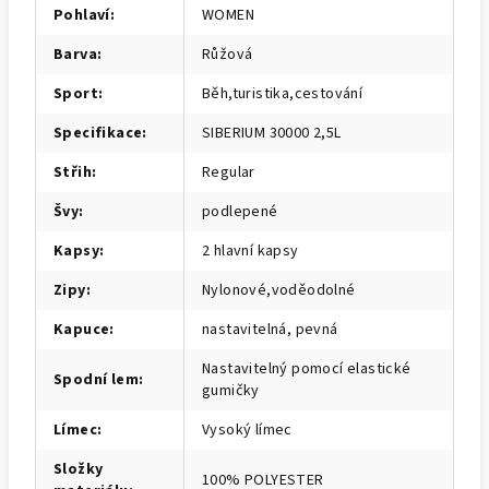
Pohlaví
:
WOMEN
Barva
:
Růžová
Sport
:
Běh,turistika,cestování
Specifikace
:
SIBERIUM 30000 2,5L
Střih
:
Regular
Švy
:
podlepené
Kapsy
:
2 hlavní kapsy
Zipy
:
Nylonové,voděodolné
Kapuce
:
nastavitelná, pevná
Nastavitelný pomocí elastické
Spodní lem
:
gumičky
Límec
:
Vysoký límec
Složky
100% POLYESTER