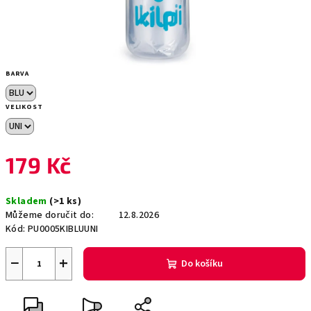
BARVA
VELIKOST
179 Kč
Měrná
Skladem
(>1 ks)
cena:
Můžeme doručit do:
12.8.2026
Kód:
PU0005KIBLUUNI
−
+
Do košíku