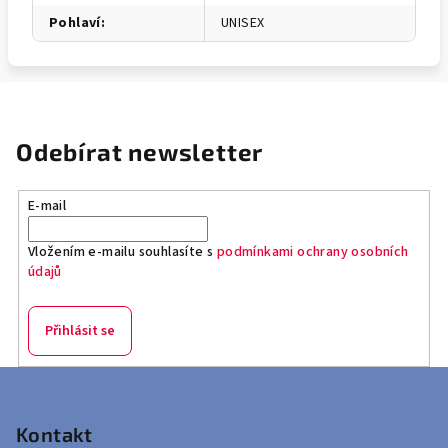
Pohlaví
:
UNISEX
Odebírat newsletter
E-mail
Vložením e-mailu souhlasíte s
podmínkami ochrany osobních
údajů
Přihlásit se
Z
á
p
Kontakt