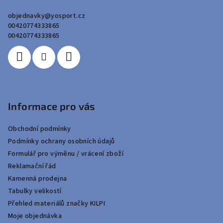
a
objednavky
@
yosport.cz
t
00420774333865
í
00420774333865
Informace pro vás
Obchodní podmínky
Podmínky ochrany osobních údajů
Formulář pro výměnu / vrácení zboží
Reklamační řád
Kamenná prodejna
Tabulky velikostí
Přehled materiálů značky KILPI
Moje objednávka