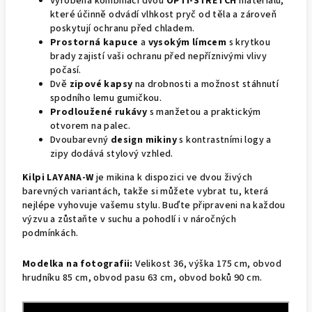
Vyrobena kombinací dvou
OPTI-STRETCH
materiálů,
které účinně odvádí vlhkost pryč od těla a zároveň
poskytují ochranu před chladem.
Prostorná kapuce
a
vysokým límcem
s krytkou
brady zajistí vaši ochranu před nepříznivými vlivy
počasí.
Dvě
zipové kapsy
na drobnosti a možnost stáhnutí
spodního lemu gumičkou.
Prodloužené rukávy
s manžetou a praktickým
otvorem na palec.
Dvoubarevný
design mikiny
s kontrastními logy a
zipy dodává stylový vzhled.
Kilpi LAYANA-W
je mikina k dispozici ve dvou živých
barevných variantách, takže si můžete vybrat tu, která
nejlépe vyhovuje vašemu stylu. Buďte připraveni na každou
výzvu a zůstaňte v suchu a pohodlí i v náročných
podmínkách.
Modelka na fotografii:
Velikost 36, výška 175 cm, obvod
hrudníku 85 cm, obvod pasu 63 cm, obvod boků 90 cm.