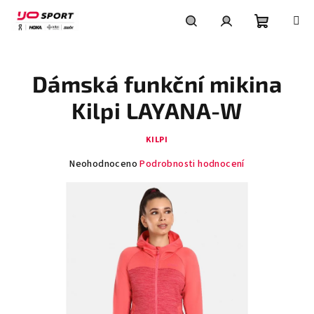
Přejít
na
obsah
Nákupní
Hledat
Přihlášení
Dámská funkční mikina
košík
Kilpi LAYANA-W
KILPI
Průměrné
Neohodnoceno
Podrobnosti hodnocení
hodnocení
produktu
je
0,0
z
5
hvězdiček.