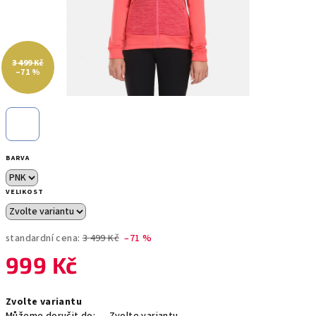
3 499 Kč
–71 %
BARVA
VELIKOST
standardní cena:
3 499 Kč
–71 %
999 Kč
Měrná
Zvolte variantu
cena: