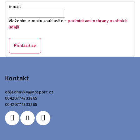
E-mail
Vložením e-mailu souhlasíte s
podmínkami ochrany osobních
údajů
Přihlásit se
Z
á
p
Kontakt
a
objednavky
@
yosport.cz
t
00420774333865
í
00420774333865