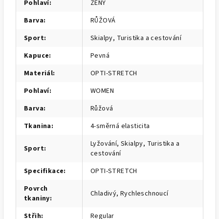
Pohlaví
:
ŽENY
Barva
:
RŮŽOVÁ
Sport
:
Skialpy, Turistika a cestování
Kapuce
:
Pevná
Materiál
:
OPTI-STRETCH
Pohlaví
:
WOMEN
Barva
:
Růžová
Tkanina
:
4-směrná elasticita
Lyžování, Skialpy, Turistika a
Sport
:
cestování
Specifikace
:
OPTI-STRETCH
Povrch
Chladivý, Rychleschnoucí
tkaniny
:
Střih
:
Regular