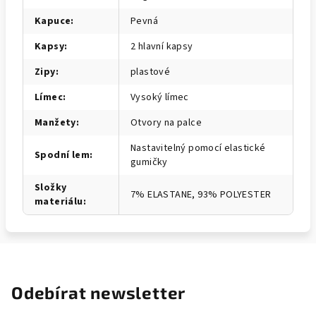
Kapuce
:
Pevná
Kapsy
:
2 hlavní kapsy
Zipy
:
plastové
Límec
:
Vysoký límec
Manžety
:
Otvory na palce
Nastavitelný pomocí elastické
Spodní lem
:
gumičky
Složky
7% ELASTANE, 93% POLYESTER
materiálu
:
Odebírat newsletter